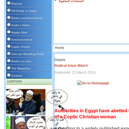
السجدات الملعونة
Reports
UN Study re Copts
Books and Documents
Audio / Video
Happy Hour
Announcement
Coptic Forum
Home
Join us/ Standing Order
Details
Books on sale
Radical Islam Watch
The Magazine
Published: 25 March 2024
Cartoon
CARTOON
Authorities in Egypt have abetted
of a Coptic Christian woman
According to a widely published expe