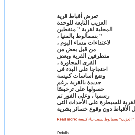
تعرض أقباط قرية
العزيب التابعة للوحدة
المحلية لقرية ” منقطين
” بسمالوط بالمنيا ،
لاعتداءات مساء اليوم ،
من قبل بعض من
متطرفين القرية وبعض
القرى المجاورة ،
احتجاجا على البدء فى
وضع أساسات كنيسة
جديدة بالقرية ،رغم
حصولها على ترخيصًا
رسميا ، وعلى الفور تم
القرية للسيطرة على الأحداث التى
Read more: لعزيب” بسمالوط بسبب بناء كنيسة
Details