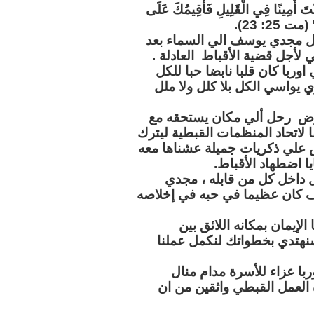
"كُنْتَ أَمِينًا فِي الْقَلِيلِ فَأُقِيمُكَ عَلَى
(مت 25: 23
حل مجدي يوسف الي السماء بعد
ي لأجل قضية الأقباط العادلة
با كان قلبا نابضا حبا للكل
 يواسي الكل بلا كلل ولا ملل
مرض رحل ألي مكان يستحقه مع
 لاتحاد المنظمات القبطية ليترك
ش علي ذكريات جميلة عشناها معه
يا اضطهاد الأقباط
 داخل كل من قابله ، مجدي
كان عظيما في حبه في إخلاصه
لإيمان بمكانه اللائق بين
نهتدي بخطواتك لنكمل عملنا
با عزاء للأسرة مدام منال
ة العمل القبطي واثقين من ان