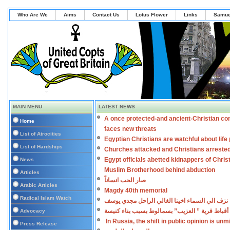
Who Are We
Aims
Contact Us
Lotus Flower
Links
Samue
MAIN MENU
LATEST NEWS
A once protected-and ancient-Christian co
Home
faces new threats
List of Atrocities
Egyptian Christians are watchful about lif
List of Hardships
Churches attacked and Christians arreste
Egypt officials abetted kidnappers of Chris
News
Muslim Brotherhood behind abduction
Articles
صار الحب انساناً
Arabic Articles
Magdy 40th memorial
Radical Islam Watch
نزف الي السماء اخينا الغالي الراحل مجدي يوسف
أقباط قرية ” العزيب” بسمالوط بسبب بناء كنيسة
Advocacy
In Russia, the shift in public opinion is un
Press Release