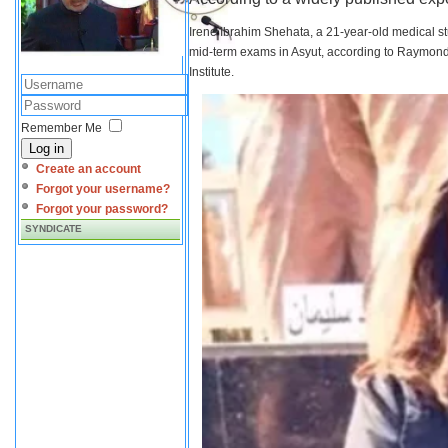
Irene Ibrahim Shehata, a 21-year-old medical s
mid-term exams in Asyut, according to Raymond 
Institute.
Remember Me
Log in
Create an account
Forgot your username?
Forgot your password?
SYNDICATE