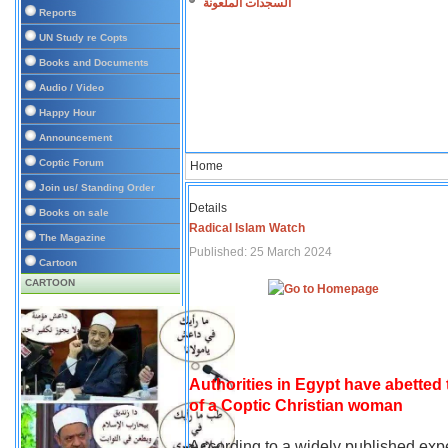
السجدات الملعونة
Reports
UN Study re Copts
Books and Documents
Audio / Video
Happy Hour
Announcement
Coptic Forum
Home
Join us/ Standing Order
Details
Books on sale
Radical Islam Watch
The Magazine
Published: 25 March 2024
Cartoon
CARTOON
Authorities in Egypt have abetted
of a Coptic Christian woman
According to a widely published expe