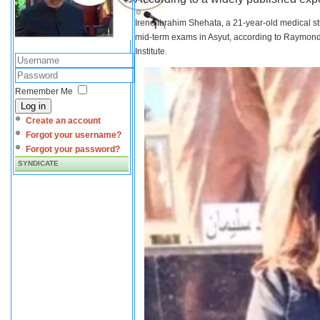
Irene Ibrahim Shehata, a 21-year-old medical s
mid-term exams in Asyut, according to Raymond 
Institute.
Remember Me
Log in
Create an account
Forgot your username?
Forgot your password?
SYNDICATE