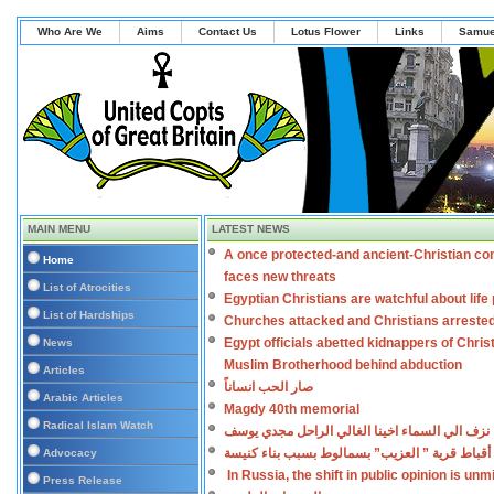
Who Are We
Aims
Contact Us
Lotus Flower
Links
Samue
MAIN MENU
LATEST NEWS
A once protected-and ancient-Christian co
Home
faces new threats
List of Atrocities
Egyptian Christians are watchful about lif
List of Hardships
Churches attacked and Christians arreste
Egypt officials abetted kidnappers of Chris
News
Muslim Brotherhood behind abduction
Articles
صار الحب انساناً
Arabic Articles
Magdy 40th memorial
Radical Islam Watch
نزف الي السماء اخينا الغالي الراحل مجدي يوسف
أقباط قرية ” العزيب” بسمالوط بسبب بناء كنيسة
Advocacy
In Russia, the shift in public opinion is un
Press Release