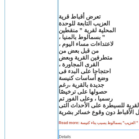
تعرض أقباط قرية
العزيب التابعة للوحدة
المحلية لقرية ” منقطين
” بسمالوط بالمنيا ،
لاعتداءات مساء اليوم ،
من قبل بعض من
متطرفين القرية وبعض
القرى المجاورة ،
احتجاجا على البدء فى
وضع أساسات كنيسة
جديدة بالقرية ،رغم
حصولها على ترخيصًا
رسميا ، وعلى الفور تم
القرية للسيطرة على الأحداث التى
Read more: لعزيب” بسمالوط بسبب بناء كنيسة
Details