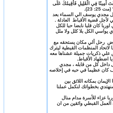
"كُنْتَ أَمِينًا فِي الْقَلِيلِ فَأُقِيمُكَ عَلَى
(مت 25: 23
حل مجدي يوسف الي السماء بعد
ي لأجل قضية الأقباط العادلة
با كان قلبا نابضا حبا للكل
 يواسي الكل بلا كلل ولا ملل
مرض رحل ألي مكان يستحقه مع
 لاتحاد المنظمات القبطية ليترك
ش علي ذكريات جميلة عشناها معه
يا اضطهاد الأقباط
 داخل كل من قابله ، مجدي
كان عظيما في حبه في إخلاصه
لإيمان بمكانه اللائق بين
نهتدي بخطواتك لنكمل عملنا
با عزاء للأسرة مدام منال
ة العمل القبطي واثقين من ان