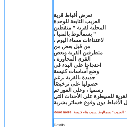
تعرض أقباط قرية
العزيب التابعة للوحدة
المحلية لقرية ” منقطين
” بسمالوط بالمنيا ،
لاعتداءات مساء اليوم ،
من قبل بعض من
متطرفين القرية وبعض
القرى المجاورة ،
احتجاجا على البدء فى
وضع أساسات كنيسة
جديدة بالقرية ،رغم
حصولها على ترخيصًا
رسميا ، وعلى الفور تم
القرية للسيطرة على الأحداث التى
Read more: لعزيب” بسمالوط بسبب بناء كنيسة
Details