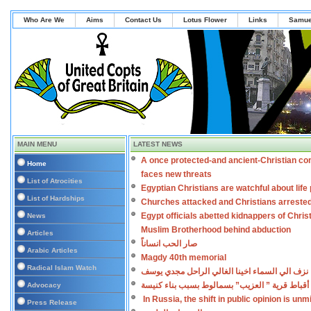
Who Are We
Aims
Contact Us
Lotus Flower
Links
Samue
MAIN MENU
LATEST NEWS
A once protected-and ancient-Christian co
Home
faces new threats
List of Atrocities
Egyptian Christians are watchful about lif
List of Hardships
Churches attacked and Christians arreste
Egypt officials abetted kidnappers of Chris
News
Muslim Brotherhood behind abduction
Articles
صار الحب انساناً
Arabic Articles
Magdy 40th memorial
Radical Islam Watch
نزف الي السماء اخينا الغالي الراحل مجدي يوسف
أقباط قرية ” العزيب” بسمالوط بسبب بناء كنيسة
Advocacy
In Russia, the shift in public opinion is un
Press Release