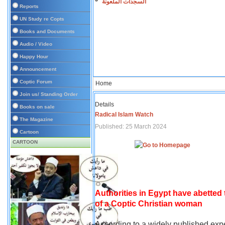
السجدات الملعونة
Reports
UN Study re Copts
Books and Documents
Audio / Video
Happy Hour
Announcement
Coptic Forum
Home
Join us/ Standing Order
Details
Books on sale
Radical Islam Watch
The Magazine
Published: 25 March 2024
Cartoon
CARTOON
Authorities in Egypt have abetted
of a Coptic Christian woman
According to a widely published expe