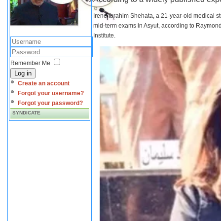
Irene Ibrahim Shehata, a 21-year-old medical s
mid-term exams in Asyut, according to Raymond 
Institute.
Remember Me
Log in
Create an account
Forgot your username?
Forgot your password?
SYNDICATE