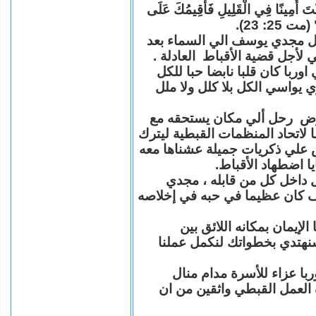
"كُنْتَ أَمِينًا فِي الْقَلِيلِ فَأُقِيمُكَ عَلَى
(مت 25: 23
حل مجدي يوسف الي السماء بعد
ي لأجل قضية الأقباط العادلة
با كان قلبا نابضا حبا للكل
 يواسي الكل بلا كلل ولا ملل
مرض رحل ألي مكان يستحقه مع
 لاتحاد المنظمات القبطية ليترك
ش علي ذكريات جميلة عشناها معه
يا اضطهاد الأقباط
 داخل كل من قابله ، مجدي
كان عظيما في حبه في إخلاصه
لإيمان بمكانه اللائق بين
نهتدي بخطواتك لنكمل عملنا
با عزاء للأسرة مدام منال
ة العمل القبطي واثقين من ان