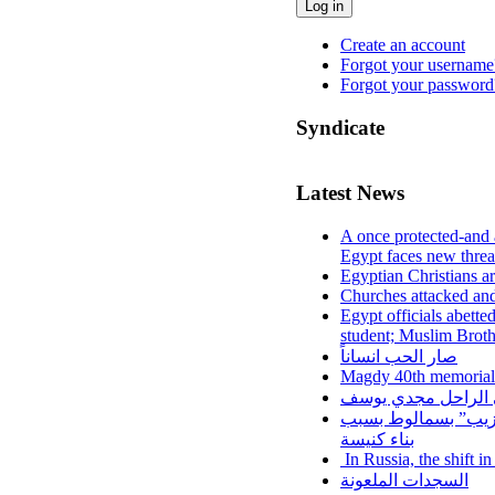
Log in
Create an account
Forgot your username
Forgot your password
Syndicate
Latest News
A once protected-and 
Egypt faces new threa
Egyptian Christians a
Churches attacked and
Egypt officials abette
student; Muslim Brot
صار الحب انساناً
Magdy 40th memorial
لي الراحل مجدي يوسف
عزيب” بسمالوط بسبب
بناء كنيسة
In Russia, the shift i
السجدات الملعونة