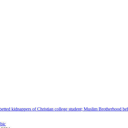
betted kidnappers of Christian college student; Muslim Brotherhood be
abic