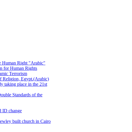
or Human Right "Arabic"
on for Human Rights
amic Terrorism
 Religion, Egypt.(Arabic)
 taking place in the 21st
ouble Standards of the
d ID change
wley built church in Cairo