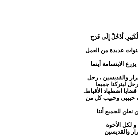
"كَثِيرِ. اُدْخُلْ إِلَى فَرَحِ
نوات عديدة من العمل
رع الابتسامة أينما
رار والقديسين ، رحل
حل ليتركنا جميعا
 قضايا اضطهاد الأقباط
ف حبيبي وحبيب كل من
 نعلن للجميع أننا
و لكل الأخوة
رار والقديسين