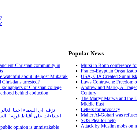
?
?
Popular News
ancient-Christian community in
Mursi in Bonn conference f
ts
Franco-Egyptian Organizati
re watchful about life post-Mubarak
USA, CIA Created Sunni Isl
 Christians arrested?
Laws Contravene Freedom of
d kidnappers of Christian college
Andrew and Mario, A Tragedy
herhood behind abduction
Century
The Martyr Marwa and the D
Middle East
Letters for advocacy
نزف الي السماء اخينا الغا
Maher Al-Gohari was refuse
اعتداءات على أقباط قرية ” ال
SOS Plea for help
Attack by Muslim mobs on ne
n public opinion is unmistakable