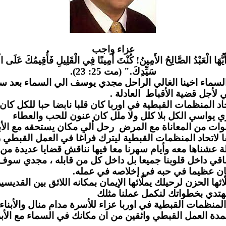
عزاء واج
ب
َيُّهَا الْعَبْدُ الصَّالِحُ الأَمِينُ! كُنْتَ أَمِينًا فِي الْقَلِيلِ فَأُقِيمُكَ عَلَى الْ
سَيِّدِكَ." (مت 25: 23).
لسماء اخينا الغالي الراحل مجدي يوسف الي السماء بعد س
مي لأجل قضية الأقباط العادلة
لمنظمات القبطية في اوربا كان قلبا نابضا حبا للكل كان يز
 يواسي الكل بلا كلل ولا ملل كان عنون للحب والعطاء
وات من المعاناة مع المرض رحل ألي مكان يستحقه مع الأب
لاتحاد المنظمات القبطية ليترك فراغا في العمل القبطي ر
 عشناها معه وأيام سهرنا معا فيها نناقش قضايا عديدة من
قي داخل قلوبنا جميعا بل داخل كل من قابله ، مجدي سو
ن عظيما في حبه في إخلاصه في عمله
 الحزن لرحيلك يملّائها الإيمان بمكانه اللائق بين القديسين
دي بخطواتك لنكمل عملنا مثلك
لمنظمات القبطية في اوربا عزاء للأسرة مدام منال والأبناء 
مدة العمل القبطي واثقين من ان مكانك في السماء مع الأب