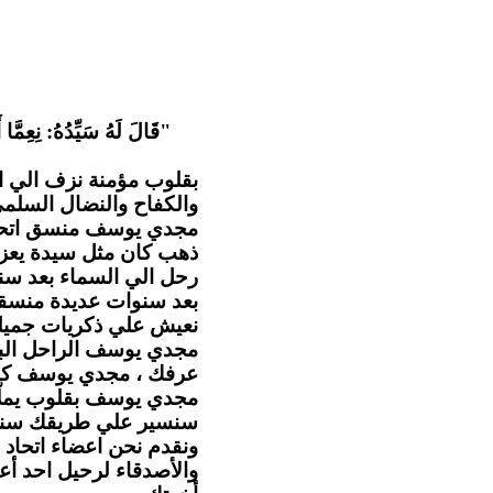
قَالَ لَهُ سَيِّدُهُ: نِعِمَّا أ
بقلوب مؤمنة نزف الي ا
والكفاح والنضال السل .
مجدي يوسف منسق اتحاد ا
ذهب كان مثل سيدة يعزي
رحل الي السماء بعد سن
بعد سنوات عديدة منسقا 
نعيش علي ذكريات جميلة.
مجدي يوسف الراحل البا
عرفك ، مجدي يوسف كا.
مجدي يوسف بقلوب يملّائها
سنسير علي طريقك سنهت
ونقدم نحن اعضاء اتحاد ا
والأصدقاء لرحيل احد أع