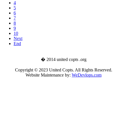
4
5
6
7
8
9
10
Next
End
� 2014 united copts .org
Copyright © 2023 United Copts. All Rights Reserved.
Website Maintenance by:
WeDevlops.com