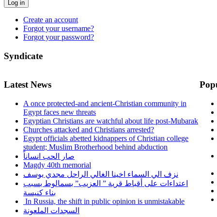
Log in
Create an account
Forgot your username?
Forgot your password?
Syndicate
Latest News
Pop
A once protected-and ancient-Christian community in
Egypt faces new threats
Egyptian Christians are watchful about life post-Mubarak
Churches attacked and Christians arrested?
Egypt officials abetted kidnappers of Christian college
student; Muslim Brotherhood behind abduction
صار الحب انساناً
Magdy 40th memorial
نزف الي السماء اخينا الغالي الراحل مجدي يوسف
اعتداءات على أقباط قرية ” العزيب” بسمالوط بسبب
بناء كنيسة
In Russia, the shift in public opinion is unmistakable
السجدات الملعونة