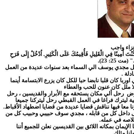
زاء واج
ب
" كُنْتَ أَمِينًا فِي الْقَلِيلِ فَأُقِيمُكَ عَلَى الْكَثِيرِ. اُدْخُلْ إِلَى فَرَحِ
." (مت 25: 23
احل مجدي يوسف الي السماء بعد سنوات عديدة من العمل
عادلة
ا كان قلبا نابضا حبا للكل كان يزرع الابتسامة أينما
ا ملل كان عنون للحب والعطاء
رض رحل ألي مكان يستحقه مع الأبرار والقديسين ، رحل
ة ليترك فراغا في العمل القبطي رحل ليتركنا جميعا
ا معا فيها نناقش قضايا عديدة من قضايا اضطهاد الأقباط
بل داخل كل من قابله ، مجدي سوف حبيبي وحبيب كل من
لاصه في عمله
لإيمان بمكانه اللائق بين القديسين نعلن للجميع أننا
نا مثلك