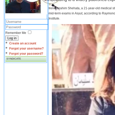
Irene Ibrahim Shehata, a 21-year-old medical s
mid-term exams in Asyut, according to Raymond 
Institute.
Remember Me
Log in
Create an account
Forgot your username?
Forgot your password?
SYNDICATE