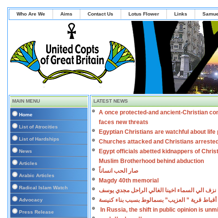
Who Are We
Aims
Contact Us
Lotus Flower
Links
Samue
MAIN MENU
LATEST NEWS
A once protected-and ancient-Christian co
Home
faces new threats
List of Atrocities
Egyptian Christians are watchful about lif
List of Hardships
Churches attacked and Christians arreste
Egypt officials abetted kidnappers of Chris
News
Muslim Brotherhood behind abduction
Articles
صار الحب انساناً
Arabic Articles
Magdy 40th memorial
Radical Islam Watch
نزف الي السماء اخينا الغالي الراحل مجدي يوسف
أقباط قرية ” العزيب” بسمالوط بسبب بناء كنيسة
Advocacy
In Russia, the shift in public opinion is un
Press Release