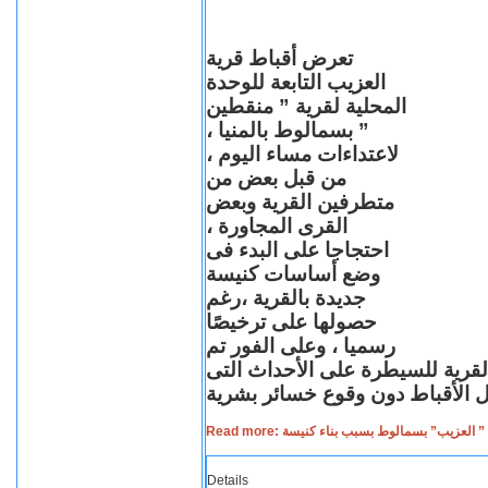
تعرض أقباط قرية
العزيب التابعة للوحدة
المحلية لقرية ” منقطين
” بسمالوط بالمنيا ،
لاعتداءات مساء اليوم ،
من قبل بعض من
متطرفين القرية وبعض
القرى المجاورة ،
احتجاجا على البدء فى
وضع أساسات كنيسة
جديدة بالقرية ،رغم
حصولها على ترخيصًا
رسميا ، وعلى الفور تم
القرية للسيطرة على الأحداث التى
Read more: لعزيب” بسمالوط بسبب بناء كنيسة
Details