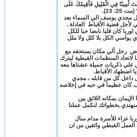
"كُنْتَ أَمِينًا فِي الْقَلِيلِ فَأُقِيمُكَ عَلَى
(مت 25: 23
حل مجدي يوسف الي السماء بعد
ي لأجل قضية الأقباط العادلة
با كان قلبا نابضا حبا للكل
 يواسي الكل بلا كلل ولا ملل
مرض رحل ألي مكان يستحقه مع
 لاتحاد المنظمات القبطية ليترك
ش علي ذكريات جميلة عشناها معه
يا اضطهاد الأقباط
 داخل كل من قابله ، مجدي
كان عظيما في حبه في إخلاصه
لإيمان بمكانه اللائق بين
نهتدي بخطواتك لنكمل عملنا
با عزاء للأسرة مدام منال
ة العمل القبطي واثقين من ان