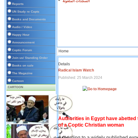
السجدات الملعونة
Reports
UN Study re Copts
Books and Documents
Audio / Video
Happy Hour
Announcement
Coptic Forum
Home
Join us/ Standing Order
Details
Books on sale
Radical Islam Watch
The Magazine
Published: 25 March 2024
Cartoon
CARTOON
Authorities in Egypt have abetted
of a Coptic Christian woman
According to a widely published expe