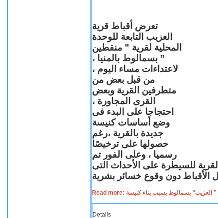
تعرض أقباط قرية
العزيب التابعة للوحدة
المحلية لقرية ” منقطين
” بسمالوط بالمنيا ،
لاعتداءات مساء اليوم ،
من قبل بعض من
متطرفين القرية وبعض
القرى المجاورة ،
احتجاجا على البدء فى
وضع أساسات كنيسة
جديدة بالقرية ،رغم
حصولها على ترخيصًا
رسميا ، وعلى الفور تم
القرية للسيطرة على الأحداث التى
Read more: لعزيب” بسمالوط بسبب بناء كنيسة
Details