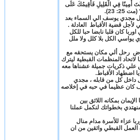
"كُنْتَ أَمِينًا فِي الْقَلِيلِ فَأُقِيمُكَ عَلَى
(مت 25: 23
حل مجدي يوسف الي السماء بعد
ي لأجل قضية الأقباط العادلة
با كان قلبا نابضا حبا للكل
 يواسي الكل بلا كلل ولا ملل
مرض رحل ألي مكان يستحقه مع
 لاتحاد المنظمات القبطية ليترك
ش علي ذكريات جميلة عشناها معه
يا اضطهاد الأقباط
 داخل كل من قابله ، مجدي
كان عظيما في حبه في إخلاصه
لإيمان بمكانه اللائق بين
نهتدي بخطواتك لنكمل عملنا
با عزاء للأسرة مدام منال
ة العمل القبطي واثقين من ان