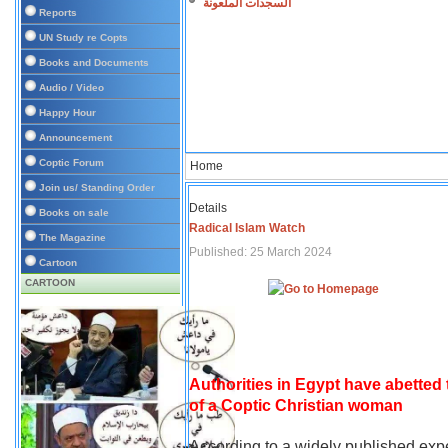
السجدات الملعونة
Reports
UN Study re Copts
Books and Documents
Audio / Video
Happy Hour
Announcement
Coptic Forum
Home
Join us/ Standing Order
Details
Books on sale
Radical Islam Watch
The Magazine
Published: 25 March 2024
Cartoon
CARTOON
Authorities in Egypt have abetted
of a Coptic Christian woman
According to a widely published expe