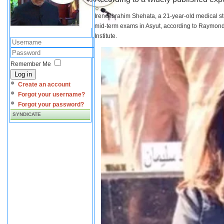
Irene Ibrahim Shehata, a 21-year-old medical s
mid-term exams in Asyut, according to Raymond 
Institute.
Remember Me
Log in
Create an account
Forgot your username?
Forgot your password?
SYNDICATE