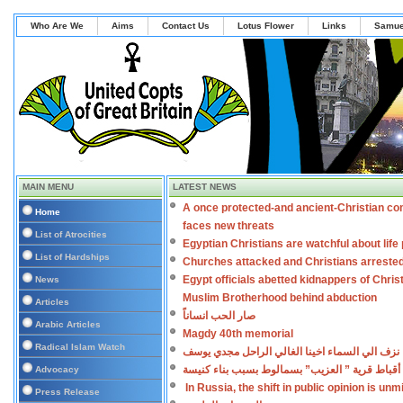
Who Are We
Aims
Contact Us
Lotus Flower
Links
Samue
MAIN MENU
LATEST NEWS
A once protected-and ancient-Christian co
Home
faces new threats
List of Atrocities
Egyptian Christians are watchful about lif
List of Hardships
Churches attacked and Christians arreste
Egypt officials abetted kidnappers of Chris
News
Muslim Brotherhood behind abduction
Articles
صار الحب انساناً
Arabic Articles
Magdy 40th memorial
Radical Islam Watch
نزف الي السماء اخينا الغالي الراحل مجدي يوسف
أقباط قرية ” العزيب” بسمالوط بسبب بناء كنيسة
Advocacy
In Russia, the shift in public opinion is un
Press Release