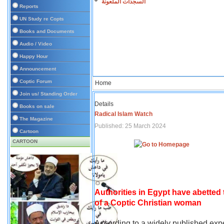
السجدات الملعونة
Reports
UN Study re Copts
Books and Documents
Audio / Video
Happy Hour
Announcement
Coptic Forum
Home
Join us/ Standing Order
Details
Books on sale
Radical Islam Watch
The Magazine
Published: 25 March 2024
Cartoon
CARTOON
Authorities in Egypt have abetted
of a Coptic Christian woman
According to a widely published expe