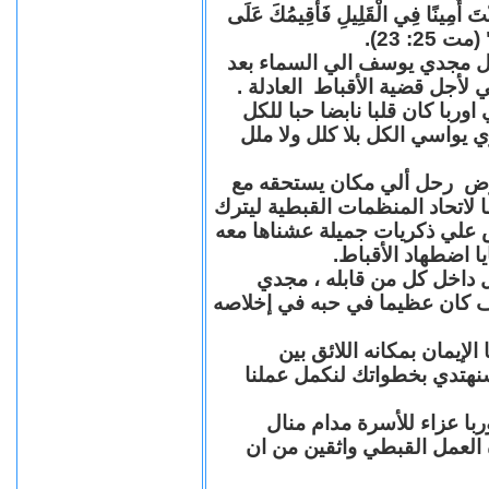
"كُنْتَ أَمِينًا فِي الْقَلِيلِ فَأُقِيمُكَ عَلَى
(مت 25: 23
حل مجدي يوسف الي السماء بعد
ي لأجل قضية الأقباط العادلة
با كان قلبا نابضا حبا للكل
 يواسي الكل بلا كلل ولا ملل
مرض رحل ألي مكان يستحقه مع
 لاتحاد المنظمات القبطية ليترك
ش علي ذكريات جميلة عشناها معه
يا اضطهاد الأقباط
 داخل كل من قابله ، مجدي
كان عظيما في حبه في إخلاصه
لإيمان بمكانه اللائق بين
نهتدي بخطواتك لنكمل عملنا
با عزاء للأسرة مدام منال
ة العمل القبطي واثقين من ان