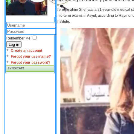
Irene Ibrahim Shehata, a 21-year-old medical s
mid-term exams in Asyut, according to Raymond 
Institute.
Remember Me
Log in
Create an account
Forgot your username?
Forgot your password?
SYNDICATE