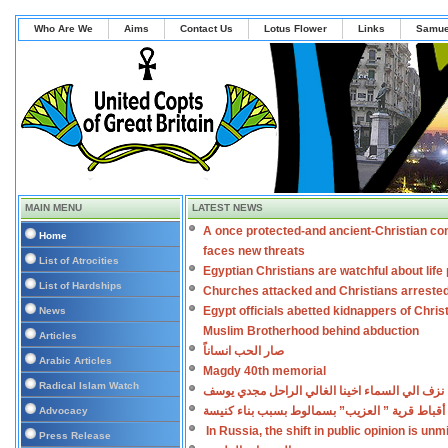
Who Are We
Aims
Contact Us
Lotus Flower
Links
Samue
MAIN MENU
LATEST NEWS
A once protected-and ancient-Christian co
Home
faces new threats
List of Atrocities
Egyptian Christians are watchful about lif
List of Hardships
Churches attacked and Christians arreste
Egypt officials abetted kidnappers of Chris
News
Muslim Brotherhood behind abduction
Articles
صار الحب انساناً
Arabic Articles
Magdy 40th memorial
Radical Islam Watch
نزف الي السماء اخينا الغالي الراحل مجدي يوسف
أقباط قرية ” العزيب” بسمالوط بسبب بناء كنيسة
Advocacy
In Russia, the shift in public opinion is un
Press Release