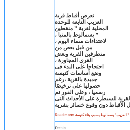
تعرض أقباط قرية
العزيب التابعة للوحدة
المحلية لقرية ” منقطين
” بسمالوط بالمنيا ،
لاعتداءات مساء اليوم ،
من قبل بعض من
متطرفين القرية وبعض
القرى المجاورة ،
احتجاجا على البدء فى
وضع أساسات كنيسة
جديدة بالقرية ،رغم
حصولها على ترخيصًا
رسميا ، وعلى الفور تم
القرية للسيطرة على الأحداث التى
Read more: لعزيب” بسمالوط بسبب بناء كنيسة
Details