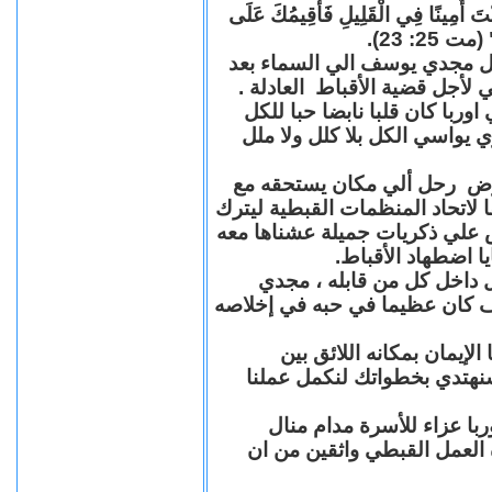
"كُنْتَ أَمِينًا فِي الْقَلِيلِ فَأُقِيمُكَ عَلَى
(مت 25: 23
حل مجدي يوسف الي السماء بعد
ي لأجل قضية الأقباط العادلة
با كان قلبا نابضا حبا للكل
 يواسي الكل بلا كلل ولا ملل
مرض رحل ألي مكان يستحقه مع
 لاتحاد المنظمات القبطية ليترك
ش علي ذكريات جميلة عشناها معه
يا اضطهاد الأقباط
 داخل كل من قابله ، مجدي
كان عظيما في حبه في إخلاصه
لإيمان بمكانه اللائق بين
نهتدي بخطواتك لنكمل عملنا
با عزاء للأسرة مدام منال
ة العمل القبطي واثقين من ان