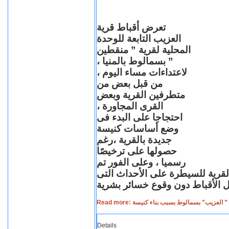
تعرض أقباط قرية
العزيب التابعة للوحدة
المحلية لقرية ” منقطين
” بسمالوط بالمنيا ،
لاعتداءات مساء اليوم ،
من قبل بعض من
متطرفين القرية وبعض
القرى المجاورة ،
احتجاجا على البدء فى
وضع أساسات كنيسة
جديدة بالقرية ،رغم
حصولها على ترخيصًا
رسميا ، وعلى الفور تم
القرية للسيطرة على الأحداث التى
Read more: لعزيب” بسمالوط بسبب بناء كنيسة
Details