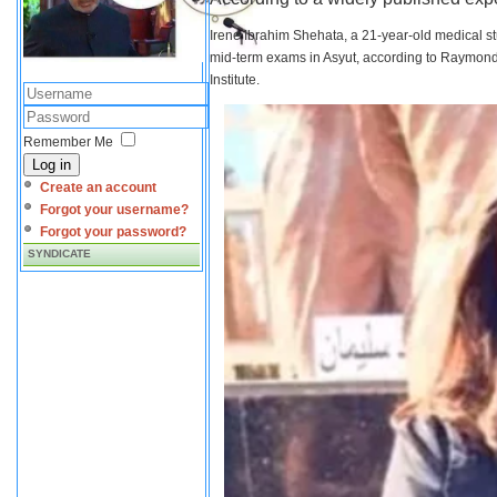
Irene Ibrahim Shehata, a 21-year-old medical s
mid-term exams in Asyut, according to Raymond 
Institute.
Remember Me
Log in
Create an account
Forgot your username?
Forgot your password?
SYNDICATE