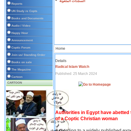
السجدات الملعونة
Reports
UN Study re Copts
Books and Documents
Audio / Video
Happy Hour
Announcement
Coptic Forum
Home
Join us/ Standing Order
Details
Books on sale
Radical Islam Watch
The Magazine
Published: 25 March 2024
Cartoon
CARTOON
Authorities in Egypt have abetted
of a Coptic Christian woman
According to a widely published expe