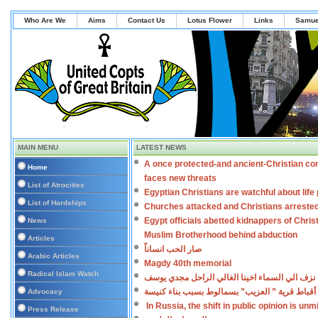
Who Are We
Aims
Contact Us
Lotus Flower
Links
Samue
MAIN MENU
LATEST NEWS
A once protected-and ancient-Christian co
Home
faces new threats
List of Atrocities
Egyptian Christians are watchful about lif
List of Hardships
Churches attacked and Christians arreste
Egypt officials abetted kidnappers of Chris
News
Muslim Brotherhood behind abduction
Articles
صار الحب انساناً
Arabic Articles
Magdy 40th memorial
Radical Islam Watch
نزف الي السماء اخينا الغالي الراحل مجدي يوسف
أقباط قرية ” العزيب” بسمالوط بسبب بناء كنيسة
Advocacy
In Russia, the shift in public opinion is un
Press Release