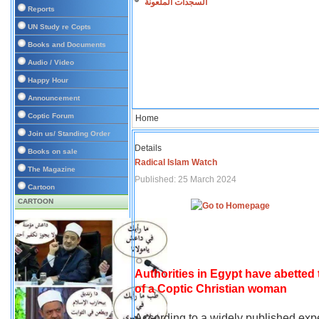
السجدات الملعونة
Reports
UN Study re Copts
Books and Documents
Audio / Video
Happy Hour
Announcement
Coptic Forum
Home
Join us/ Standing Order
Details
Books on sale
Radical Islam Watch
The Magazine
Published: 25 March 2024
Cartoon
CARTOON
Authorities in Egypt have abetted
of a Coptic Christian woman
According to a widely published expe