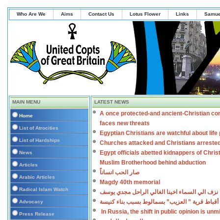
Who Are We
Aims
Contact Us
Lotus Flower
Links
Samue
MAIN MENU
LATEST NEWS
A once protected-and ancient-Christian co
Home
faces new threats
List of Atrocities
Egyptian Christians are watchful about lif
List of Hardships
Churches attacked and Christians arreste
Egypt officials abetted kidnappers of Chris
News
Muslim Brotherhood behind abduction
Articles
صار الحب انساناً
Arabic Articles
Magdy 40th memorial
Radical Islam Watch
نزف الي السماء اخينا الغالي الراحل مجدي يوسف
أقباط قرية ” العزيب” بسمالوط بسبب بناء كنيسة
Advocacy
In Russia, the shift in public opinion is un
Press Release