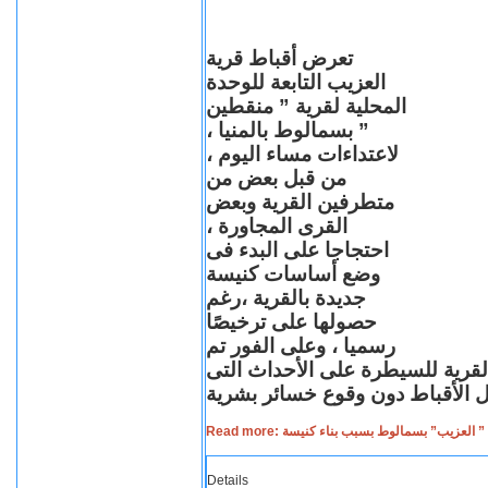
تعرض أقباط قرية
العزيب التابعة للوحدة
المحلية لقرية ” منقطين
” بسمالوط بالمنيا ،
لاعتداءات مساء اليوم ،
من قبل بعض من
متطرفين القرية وبعض
القرى المجاورة ،
احتجاجا على البدء فى
وضع أساسات كنيسة
جديدة بالقرية ،رغم
حصولها على ترخيصًا
رسميا ، وعلى الفور تم
القرية للسيطرة على الأحداث التى
Read more: لعزيب” بسمالوط بسبب بناء كنيسة
Details