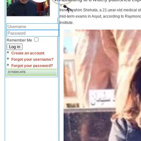
Irene Ibrahim Shehata, a 21-year-old medical s
mid-term exams in Asyut, according to Raymond 
Institute.
Remember Me
Log in
Create an account
Forgot your username?
Forgot your password?
SYNDICATE