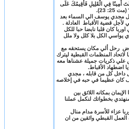
"كُنْتَ أَمِينًا فِي الْقَلِيلِ فَأُقِيمُكَ عَلَى
(مت 25: 23
حل مجدي يوسف الي السماء بعد
ي لأجل قضية الأقباط العادلة
با كان قلبا نابضا حبا للكل
 يواسي الكل بلا كلل ولا ملل
مرض رحل ألي مكان يستحقه مع
 لاتحاد المنظمات القبطية ليترك
ش علي ذكريات جميلة عشناها معه
يا اضطهاد الأقباط
 داخل كل من قابله ، مجدي
كان عظيما في حبه في إخلاصه
لإيمان بمكانه اللائق بين
نهتدي بخطواتك لنكمل عملنا
با عزاء للأسرة مدام منال
ة العمل القبطي واثقين من ان