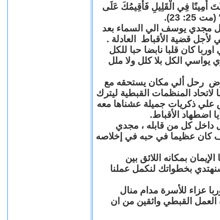
"كُنْتَ أَمِينًا فِي الْقَلِيلِ فَأُقِيمُكَ عَلَى
(مت 25: 23
حل مجدي يوسف الي السماء بعد
ي لأجل قضية الأقباط العادلة
با كان قلبا نابضا حبا للكل
 يواسي الكل بلا كلل ولا ملل
مرض رحل ألي مكان يستحقه مع
 لاتحاد المنظمات القبطية ليترك
ش علي ذكريات جميلة عشناها معه
يا اضطهاد الأقباط
 داخل كل من قابله ، مجدي
كان عظيما في حبه في إخلاصه
لإيمان بمكانه اللائق بين
نهتدي بخطواتك لنكمل عملنا
با عزاء للأسرة مدام منال
ة العمل القبطي واثقين من ان