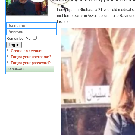
Irene Ibrahim Shehata, a 21-year-old medical s
mid-term exams in Asyut, according to Raymond 
Institute.
Remember Me
Log in
Create an account
Forgot your username?
Forgot your password?
SYNDICATE