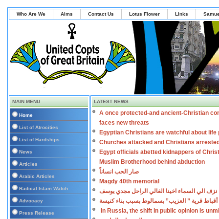
Who Are We
Aims
Contact Us
Lotus Flower
Links
Samue
MAIN MENU
LATEST NEWS
A once protected-and ancient-Christian co
Home
faces new threats
List of Atrocities
Egyptian Christians are watchful about lif
List of Hardships
Churches attacked and Christians arreste
Egypt officials abetted kidnappers of Chris
News
Muslim Brotherhood behind abduction
Articles
صار الحب انساناً
Arabic Articles
Magdy 40th memorial
Radical Islam Watch
نزف الي السماء اخينا الغالي الراحل مجدي يوسف
أقباط قرية ” العزيب” بسمالوط بسبب بناء كنيسة
Advocacy
In Russia, the shift in public opinion is un
Press Release