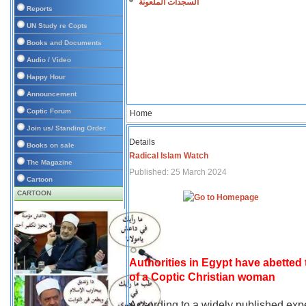
السجدات الملعونة
Reports
UN Study re Copts
Books and Documents
Audio / Video
Happy Hour
Announcement
Coptic Forum
Home
Join us/ Standing Order
Details
Books on sale
Radical Islam Watch
The Magazine
Published: 25 March 2024
Cartoon
CARTOON
Authorities in Egypt have abetted
of a Coptic Christian woman
According to a widely published expe