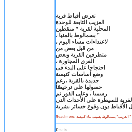
تعرض أقباط قرية
العزيب التابعة للوحدة
المحلية لقرية ” منقطين
” بسمالوط بالمنيا ،
لاعتداءات مساء اليوم ،
من قبل بعض من
متطرفين القرية وبعض
القرى المجاورة ،
احتجاجا على البدء فى
وضع أساسات كنيسة
جديدة بالقرية ،رغم
حصولها على ترخيصًا
رسميا ، وعلى الفور تم
القرية للسيطرة على الأحداث التى
Read more: لعزيب” بسمالوط بسبب بناء كنيسة
Details