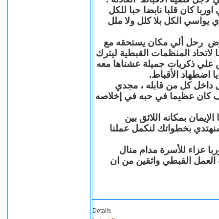
با كان قلبا نابضا حبا للكل
 يواسي الكل بلا كلل ولا ملل
مرض رحل ألي مكان يستحقه مع
 لاتحاد المنظمات القبطية ليترك
ش علي ذكريات جميلة عشناها معه
يا اضطهاد الأقباط
 داخل كل من قابله ، مجدي
كان عظيما في حبه في إخلاصه
لإيمان بمكانه اللائق بين
نهتدي بخطواتك لنكمل عملنا
با عزاء للأسرة مدام منال
ة العمل القبطي واثقين من ان
Details