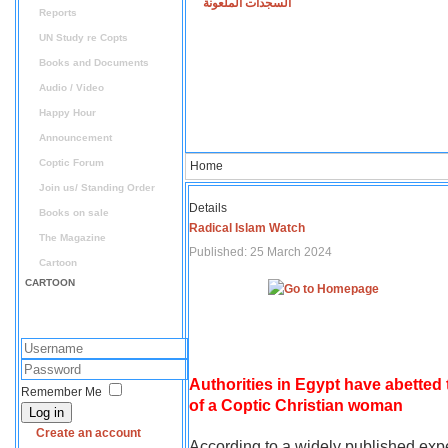
السجدات الملعونة
Reports
UN Study re Copts
Books and Documents
Audio / Video
Happy Hour
Announcement
Coptic Forum
Home
Join us/ Standing Order
Details
Books on sale
Radical Islam Watch
The Magazine
Published: 25 March 2024
Cartoon
CARTOON
Authorities in Egypt have abetted
Remember Me
of a Coptic Christian woman
Log in
Create an account
According to a widely published expe