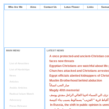
Who Are We
Aims
Contact Us
Lotus Flower
Links
Samue
MAIN MENU
LATEST NEWS
A once protected-and ancient-Christian co
Home
faces new threats
List of Atrocities
Egyptian Christians are watchful about lif
List of Hardships
Churches attacked and Christians arreste
Egypt officials abetted kidnappers of Chris
News
Muslim Brotherhood behind abduction
Articles
صار الحب انساناً
Arabic Articles
Magdy 40th memorial
Radical Islam Watch
نزف الي السماء اخينا الغالي الراحل مجدي يوسف
أقباط قرية ” العزيب” بسمالوط بسبب بناء كنيسة
Advocacy
In Russia, the shift in public opinion is un
Press Release