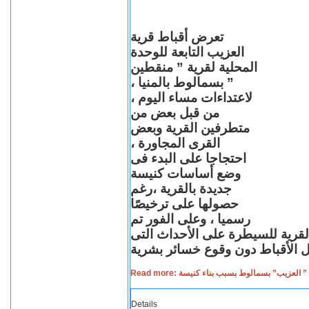
تعرض أقباط قرية
العزيب التابعة للوحدة
المحلية لقرية ” منقطين
” بسمالوط بالمنيا ،
لاعتداءات مساء اليوم ،
من قبل بعض من
متطرفين القرية وبعض
القرى المجاورة ،
احتجاجا على البدء فى
وضع أساسات كنيسة
جديدة بالقرية ،رغم
حصولها على ترخيصًا
رسميا ، وعلى الفور تم
القرية للسيطرة على الأحداث التى
Read more: لعزيب” بسمالوط بسبب بناء كنيسة
Details