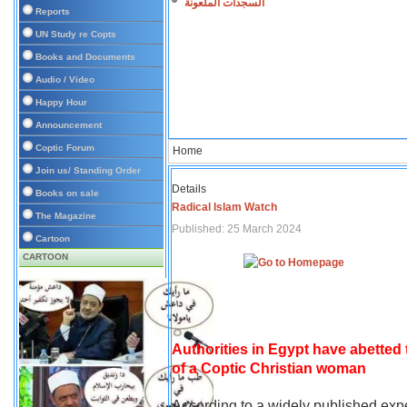
السجدات الملعونة
Reports
UN Study re Copts
Books and Documents
Audio / Video
Happy Hour
Announcement
Coptic Forum
Home
Join us/ Standing Order
Details
Books on sale
Radical Islam Watch
The Magazine
Published: 25 March 2024
Cartoon
CARTOON
Authorities in Egypt have abetted
of a Coptic Christian woman
According to a widely published expe