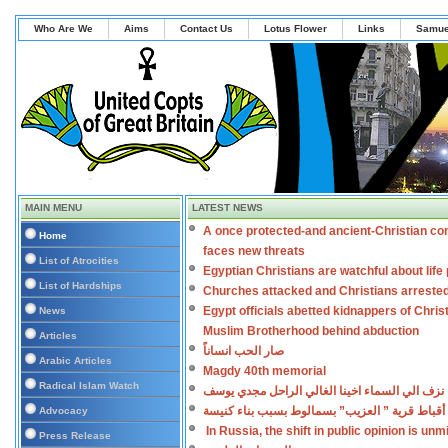
Who Are We
Aims
Contact Us
Lotus Flower
Links
Samue
MAIN MENU
LATEST NEWS
A once protected-and ancient-Christian co
Home
faces new threats
List of Atrocities
Egyptian Christians are watchful about lif
List of Hardships
Churches attacked and Christians arreste
Egypt officials abetted kidnappers of Chris
News
Muslim Brotherhood behind abduction
Articles
صار الحب انساناً
Arabic Articles
Magdy 40th memorial
Radical Islam Watch
نزف الي السماء اخينا الغالي الراحل مجدي يوسف
أقباط قرية ” العزيب” بسمالوط بسبب بناء كنيسة
Advocacy
In Russia, the shift in public opinion is un
Press Release