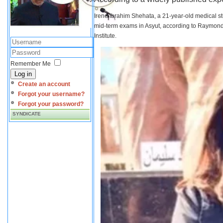
Irene Ibrahim Shehata, a 21-year-old medical s
mid-term exams in Asyut, according to Raymond 
Institute.
Remember Me
Log in
Create an account
Forgot your username?
Forgot your password?
SYNDICATE