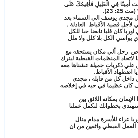
"كُنْتَ أَمِينًا فِي الْقَلِيلِ فَأُقِيمُكَ عَلَى
(مت 25: 23
حل مجدي يوسف الي السماء بعد
ي لأجل قضية الأقباط العادلة
با كان قلبا نابضا حبا للكل
 يواسي الكل بلا كلل ولا ملل
مرض رحل ألي مكان يستحقه مع
 لاتحاد المنظمات القبطية ليترك
ش علي ذكريات جميلة عشناها معه
يا اضطهاد الأقباط
 داخل كل من قابله ، مجدي
كان عظيما في حبه في إخلاصه
لإيمان بمكانه اللائق بين
نهتدي بخطواتك لنكمل عملنا
با عزاء للأسرة مدام منال
ة العمل القبطي واثقين من ان