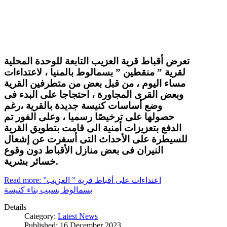
تعرض أقباط قرية العزيب التابعة للوحدة المحلية
لقرية ” منقطين ” بسمالوط بالمنيا ، لاعتداءات
مساء اليوم ، من قبل بعض من متطرفين القرية
وبعض القرى المجاورة ، احتجاجا على البدء فى
وضع أساسات كنيسة جديدة بالقرية ،رغم
حصولها على ترخيصًا رسميا ، وعلى الفور تم
الدفع بتعزيزات أمنية الى قامت بتطويق القرية
للسيطرة على الأحداث التى أسفرت عن إشعال
النيران فى بعض منازل الأقباط دون وقوع
خسائر بشرية.
Read more: اعتداءات على أقباط قرية ” العزيب”
بسمالوط بسبب بناء كنيسة
Details
Category:
Latest News
Published: 16 December 2023