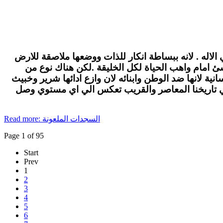
الاله . لانه ببساطة انكار للذات ووضعها ملاصقة للارض
لاشئ امام واهب الحياة لكل الخليقة .لكن هناك نوع من
ة لانها ضد الوطن وابنائه لان وازع ادائها شرير وخبيث
في تاريخنا المعاصر والقريب تعكس الي اي مستوي وصل
Read more: السجدات الملعونة
Page 1 of 95
Start
Prev
1
2
3
4
5
6