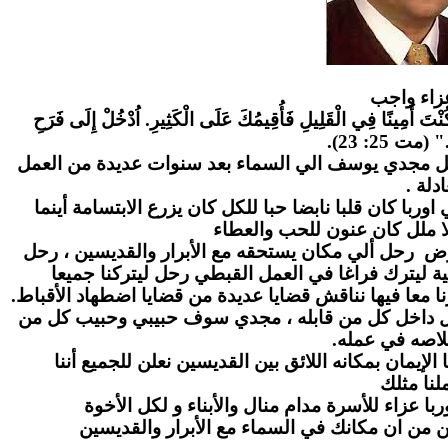
زاء واج
ب
" كُنْتَ أَمِينًا فِي الْقَلِيلِ فَأُقِيمُكَ عَلَى الْكَثِيرِ. اُدْخُلْ إِلَى فَرَحِ
." (مت 25: 23
احل مجدي يوسف الي السماء بعد سنوات عديدة من العمل
عادلة
ا كان قلبا نابضا حبا للكل كان يزرع الابتسامة أينما
ا ملل كان عنون للحب والعطاء
رض رحل ألي مكان يستحقه مع الأبرار والقديسين ، رحل
ة ليترك فراغا في العمل القبطي رحل ليتركنا جميعا
ا معا فيها نناقش قضايا عديدة من قضايا اضطهاد الأقباط
بل داخل كل من قابله ، مجدي سوف حبيبي وحبيب كل من
لاصه في عمله
لإيمان بمكانه اللائق بين القديسين نعلن للجميع أننا
نا مثلك
ا عزاء للأسرة مدام منال والأبناء و لكل الأخوة
ن من ان مكانك في السماء مع الأبرار والقديسين