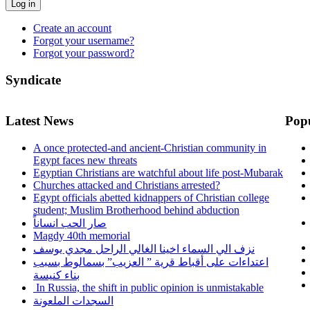
Log in
Create an account
Forgot your username?
Forgot your password?
Syndicate
Latest News
Pop
A once protected-and ancient-Christian community in
Egypt faces new threats
Egyptian Christians are watchful about life post-Mubarak
Churches attacked and Christians arrested?
Egypt officials abetted kidnappers of Christian college
student; Muslim Brotherhood behind abduction
صار الحب انساناً
Magdy 40th memorial
نزف الي السماء اخينا الغالي الراحل مجدي يوسف
اعتداءات على أقباط قرية ” العزيب” بسمالوط بسبب
بناء كنيسة
In Russia, the shift in public opinion is unmistakable
السجدات الملعونة