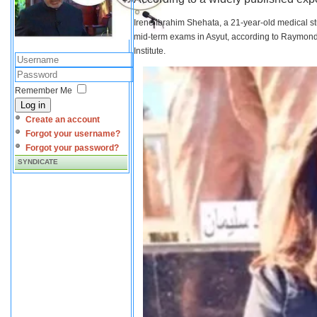
Irene Ibrahim Shehata, a 21-year-old medical s
mid-term exams in Asyut, according to Raymond 
Institute.
Remember Me
Log in
Create an account
Forgot your username?
Forgot your password?
SYNDICATE