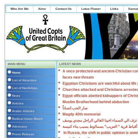
Who Are We
Aims
Contact Us
Lotus Flower
Links
Samue
MAIN MENU
LATEST NEWS
A once protected-and ancient-Christian co
Home
faces new threats
List of Atrocities
Egyptian Christians are watchful about lif
List of Hardships
Churches attacked and Christians arreste
Egypt officials abetted kidnappers of Chris
News
Muslim Brotherhood behind abduction
Articles
صار الحب انساناً
Arabic Articles
Magdy 40th memorial
Radical Islam Watch
نزف الي السماء اخينا الغالي الراحل مجدي يوسف
أقباط قرية ” العزيب” بسمالوط بسبب بناء كنيسة
Advocacy
In Russia, the shift in public opinion is un
Press Release