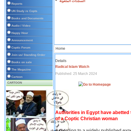
السجدات الملعونة
Reports
UN Study re Copts
Books and Documents
Audio / Video
Happy Hour
Announcement
Coptic Forum
Home
Join us/ Standing Order
Details
Books on sale
Radical Islam Watch
The Magazine
Published: 25 March 2024
Cartoon
CARTOON
Authorities in Egypt have abetted
of a Coptic Christian woman
According to a widely published expe