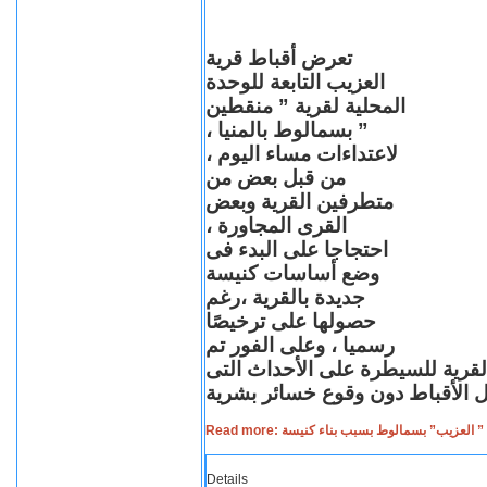
تعرض أقباط قرية
العزيب التابعة للوحدة
المحلية لقرية ” منقطين
” بسمالوط بالمنيا ،
لاعتداءات مساء اليوم ،
من قبل بعض من
متطرفين القرية وبعض
القرى المجاورة ،
احتجاجا على البدء فى
وضع أساسات كنيسة
جديدة بالقرية ،رغم
حصولها على ترخيصًا
رسميا ، وعلى الفور تم
القرية للسيطرة على الأحداث التى
Read more: لعزيب” بسمالوط بسبب بناء كنيسة
Details