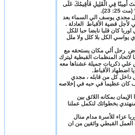
"كُنْتَ أَمِينًا فِي الْقَلِيلِ فَأُقِيمُكَ عَلَى
(مت 25: 23
حل مجدي يوسف الي السماء بعد
ي لأجل قضية الأقباط العادلة
با كان قلبا نابضا حبا للكل
 يواسي الكل بلا كلل ولا ملل
مرض رحل ألي مكان يستحقه مع
 لاتحاد المنظمات القبطية ليترك
ش علي ذكريات جميلة عشناها معه
يا اضطهاد الأقباط
 داخل كل من قابله ، مجدي
كان عظيما في حبه في إخلاصه
لإيمان بمكانه اللائق بين
نهتدي بخطواتك لنكمل عملنا
با عزاء للأسرة مدام منال
ة العمل القبطي واثقين من ان