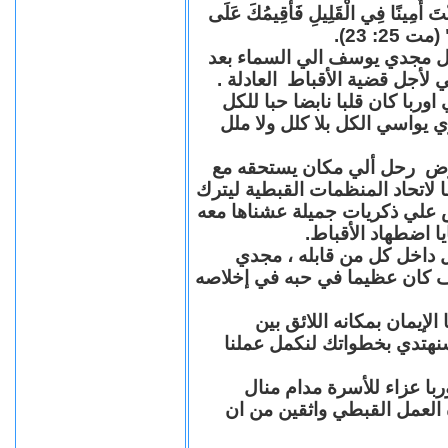
"كُنْتَ أَمِينًا فِي الْقَلِيلِ فَأُقِيمُكَ عَلَى
(مت 25: 23
حل مجدي يوسف الي السماء بعد
ي لأجل قضية الأقباط العادلة
با كان قلبا نابضا حبا للكل
 يواسي الكل بلا كلل ولا ملل
مرض رحل ألي مكان يستحقه مع
 لاتحاد المنظمات القبطية ليترك
ش علي ذكريات جميلة عشناها معه
يا اضطهاد الأقباط
 داخل كل من قابله ، مجدي
كان عظيما في حبه في إخلاصه
لإيمان بمكانه اللائق بين
نهتدي بخطواتك لنكمل عملنا
با عزاء للأسرة مدام منال
ة العمل القبطي واثقين من ان