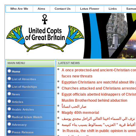
Who Are We
Aims
Contact Us
Lotus Flower
Links
Samue
MAIN MENU
LATEST NEWS
A once protected-and ancient-Christian co
Home
faces new threats
List of Atrocities
Egyptian Christians are watchful about lif
List of Hardships
Churches attacked and Christians arreste
Egypt officials abetted kidnappers of Chris
News
Muslim Brotherhood behind abduction
Articles
صار الحب انساناً
Arabic Articles
Magdy 40th memorial
Radical Islam Watch
نزف الي السماء اخينا الغالي الراحل مجدي يوسف
أقباط قرية ” العزيب” بسمالوط بسبب بناء كنيسة
Advocacy
In Russia, the shift in public opinion is un
Press Release