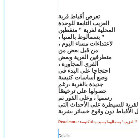
تعرض أقباط قرية
العزيب التابعة للوحدة
المحلية لقرية ” منقطين
” بسمالوط بالمنيا ،
لاعتداءات مساء اليوم ،
من قبل بعض من
متطرفين القرية وبعض
القرى المجاورة ،
احتجاجا على البدء فى
وضع أساسات كنيسة
جديدة بالقرية ،رغم
حصولها على ترخيصًا
رسميا ، وعلى الفور تم
القرية للسيطرة على الأحداث التى
Read more: لعزيب” بسمالوط بسبب بناء كنيسة
Details