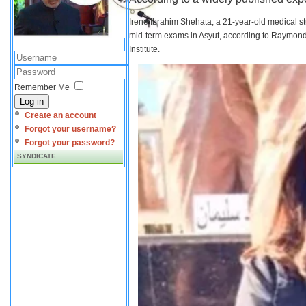
Irene Ibrahim Shehata, a 21-year-old medical s
mid-term exams in Asyut, according to Raymond 
Institute.
Remember Me
Log in
Create an account
Forgot your username?
Forgot your password?
SYNDICATE