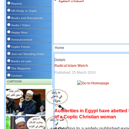
السجدات الملعونة
Reports
UN Study re Copts
Books and Documents
Audio / Video
Happy Hour
Announcement
Coptic Forum
Home
Join us/ Standing Order
Details
Books on sale
Radical Islam Watch
The Magazine
Published: 25 March 2024
Cartoon
CARTOON
Authorities in Egypt have abetted
of a Coptic Christian woman
According to a widely published expe