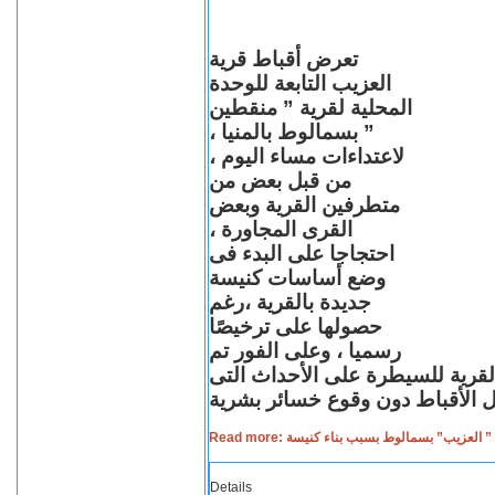
تعرض أقباط قرية
العزيب التابعة للوحدة
المحلية لقرية ” منقطين
” بسمالوط بالمنيا ،
لاعتداءات مساء اليوم ،
من قبل بعض من
متطرفين القرية وبعض
القرى المجاورة ،
احتجاجا على البدء فى
وضع أساسات كنيسة
جديدة بالقرية ،رغم
حصولها على ترخيصًا
رسميا ، وعلى الفور تم
القرية للسيطرة على الأحداث التى
Read more: لعزيب” بسمالوط بسبب بناء كنيسة
Details