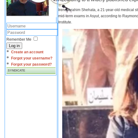
Irene Ibrahim Shehata, a 21-year-old medical s
mid-term exams in Asyut, according to Raymond 
Institute.
Remember Me
Log in
Create an account
Forgot your username?
Forgot your password?
SYNDICATE