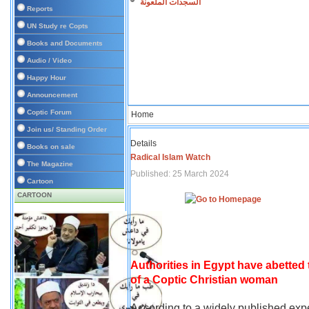
السجدات الملعونة
Reports
UN Study re Copts
Books and Documents
Audio / Video
Happy Hour
Announcement
Coptic Forum
Home
Join us/ Standing Order
Details
Books on sale
Radical Islam Watch
The Magazine
Published: 25 March 2024
Cartoon
CARTOON
Authorities in Egypt have abetted
of a Coptic Christian woman
According to a widely published expe