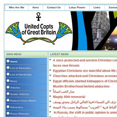
Who Are We
Aims
Contact Us
Lotus Flower
Links
Samue
MAIN MENU
LATEST NEWS
A once protected-and ancient-Christian co
Home
faces new threats
List of Atrocities
Egyptian Christians are watchful about lif
List of Hardships
Churches attacked and Christians arreste
Egypt officials abetted kidnappers of Chris
News
Muslim Brotherhood behind abduction
Articles
صار الحب انساناً
Arabic Articles
Magdy 40th memorial
Radical Islam Watch
نزف الي السماء اخينا الغالي الراحل مجدي يوسف
أقباط قرية ” العزيب” بسمالوط بسبب بناء كنيسة
Advocacy
In Russia, the shift in public opinion is un
Press Release