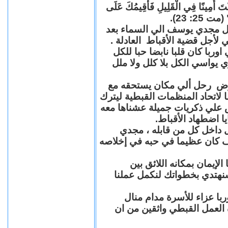
"كُنْتَ أَمِينًا فِي الْقَلِيلِ فَأُقِيمُكَ عَلَى
(مت 25: 23
حل مجدي يوسف الي السماء بعد
ي لأجل قضية الأقباط العادلة
با كان قلبا نابضا حبا للكل
 يواسي الكل بلا كلل ولا ملل
مرض رحل ألي مكان يستحقه مع
 لاتحاد المنظمات القبطية ليترك
ش علي ذكريات جميلة عشناها معه
يا اضطهاد الأقباط
 داخل كل من قابله ، مجدي
كان عظيما في حبه في إخلاصه
لإيمان بمكانه اللائق بين
نهتدي بخطواتك لنكمل عملنا
با عزاء للأسرة مدام منال
ة العمل القبطي واثقين من ان