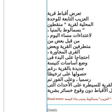
تعرض أقباط قرية
العزيب التابعة للوحدة
المحلية لقرية ” منقطين
” بسمالوط بالمنيا ،
لاعتداءات مساء اليوم ،
من قبل بعض من
متطرفين القرية وبعض
القرى المجاورة ،
احتجاجا على البدء فى
وضع أساسات كنيسة
جديدة بالقرية ،رغم
حصولها على ترخيصًا
رسميا ، وعلى الفور تم
القرية للسيطرة على الأحداث التى
Read more: لعزيب” بسمالوط بسبب بناء كنيسة
Details