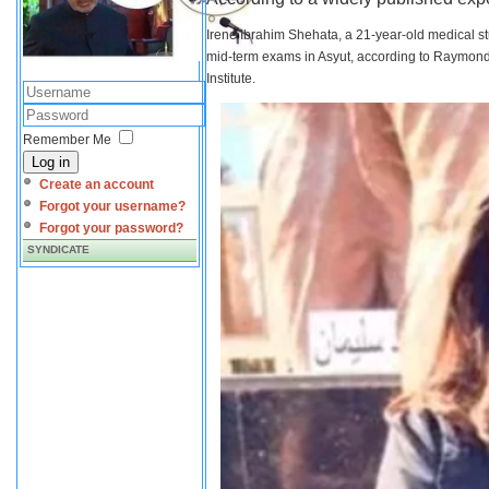
Irene Ibrahim Shehata, a 21-year-old medical s
mid-term exams in Asyut, according to Raymond 
Institute.
Remember Me
Log in
Create an account
Forgot your username?
Forgot your password?
SYNDICATE