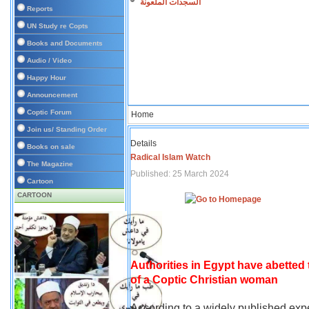
السجدات الملعونة
Reports
UN Study re Copts
Books and Documents
Audio / Video
Happy Hour
Announcement
Coptic Forum
Home
Join us/ Standing Order
Details
Books on sale
Radical Islam Watch
The Magazine
Published: 25 March 2024
Cartoon
CARTOON
Authorities in Egypt have abetted
of a Coptic Christian woman
According to a widely published expe