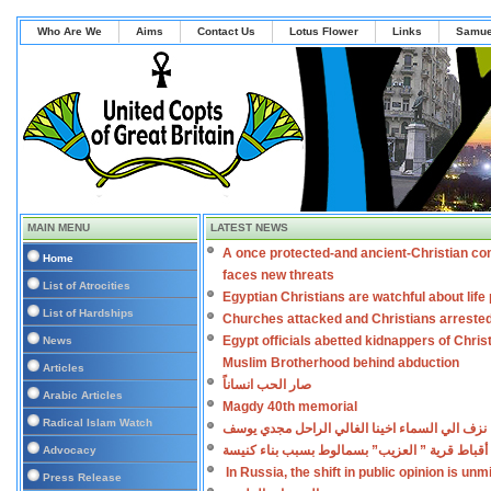
Who Are We
Aims
Contact Us
Lotus Flower
Links
Samue
MAIN MENU
LATEST NEWS
A once protected-and ancient-Christian co
Home
faces new threats
List of Atrocities
Egyptian Christians are watchful about lif
List of Hardships
Churches attacked and Christians arreste
Egypt officials abetted kidnappers of Chris
News
Muslim Brotherhood behind abduction
Articles
صار الحب انساناً
Arabic Articles
Magdy 40th memorial
Radical Islam Watch
نزف الي السماء اخينا الغالي الراحل مجدي يوسف
أقباط قرية ” العزيب” بسمالوط بسبب بناء كنيسة
Advocacy
In Russia, the shift in public opinion is un
Press Release