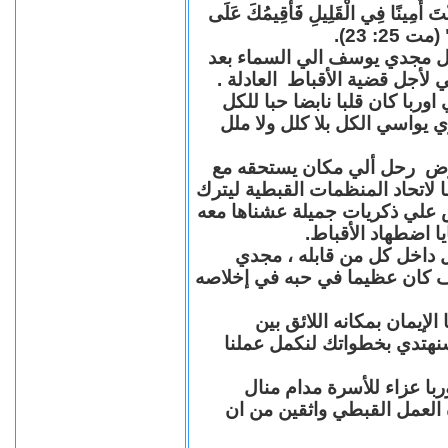
"كُنْتَ أَمِينًا فِي الْقَلِيلِ فَأُقِيمُكَ عَلَى
(مت 25: 23
حل مجدي يوسف الي السماء بعد
ي لأجل قضية الأقباط العادلة
با كان قلبا نابضا حبا للكل
 يواسي الكل بلا كلل ولا ملل
مرض رحل ألي مكان يستحقه مع
 لاتحاد المنظمات القبطية ليترك
ش علي ذكريات جميلة عشناها معه
يا اضطهاد الأقباط
 داخل كل من قابله ، مجدي
كان عظيما في حبه في إخلاصه
لإيمان بمكانه اللائق بين
نهتدي بخطواتك لنكمل عملنا
با عزاء للأسرة مدام منال
ة العمل القبطي واثقين من ان