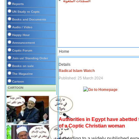
السجدات الملعونة
Reports
UN Study re Copts
Books and Documents
Audio / Video
Happy Hour
Announcement
Coptic Forum
Home
Join us/ Standing Order
Details
Books on sale
Radical Islam Watch
The Magazine
Published: 25 March 2024
Cartoon
CARTOON
Authorities in Egypt have abetted
of a Coptic Christian woman
According to a widely published expe