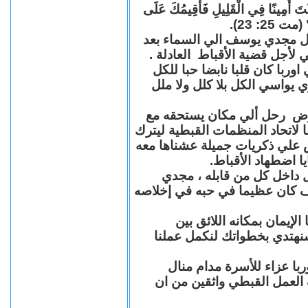
"كُنْتَ أَمِينًا فِي الْقَلِيلِ فَأُقِيمُكَ عَلَى
(مت 25: 23
حل مجدي يوسف الي السماء بعد
ي لأجل قضية الأقباط العادلة
با كان قلبا نابضا حبا للكل
 يواسي الكل بلا كلل ولا ملل
مرض رحل ألي مكان يستحقه مع
 لاتحاد المنظمات القبطية ليترك
ش علي ذكريات جميلة عشناها معه
يا اضطهاد الأقباط
 داخل كل من قابله ، مجدي
كان عظيما في حبه في إخلاصه
لإيمان بمكانه اللائق بين
نهتدي بخطواتك لنكمل عملنا
با عزاء للأسرة مدام منال
ة العمل القبطي واثقين من ان