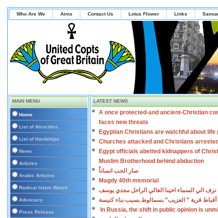
Who Are We
Aims
Contact Us
Lotus Flower
Links
Samue
MAIN MENU
LATEST NEWS
A once protected-and ancient-Christian co
Home
faces new threats
List of Atrocities
Egyptian Christians are watchful about lif
List of Hardships
Churches attacked and Christians arreste
Egypt officials abetted kidnappers of Chris
News
Muslim Brotherhood behind abduction
Articles
صار الحب انساناً
Arabic Articles
Magdy 40th memorial
Radical Islam Watch
نزف الي السماء اخينا الغالي الراحل مجدي يوسف
أقباط قرية ” العزيب” بسمالوط بسبب بناء كنيسة
Advocacy
In Russia, the shift in public opinion is un
Press Release