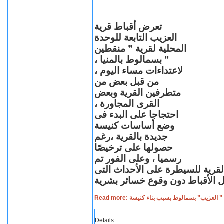
تعرض أقباط قرية
العزيب التابعة للوحدة
المحلية لقرية ” منقطين
” بسمالوط بالمنيا ،
لاعتداءات مساء اليوم ،
من قبل بعض من
متطرفين القرية وبعض
القرى المجاورة ،
احتجاجا على البدء فى
وضع أساسات كنيسة
جديدة بالقرية ،رغم
حصولها على ترخيصًا
رسميا ، وعلى الفور تم
القرية للسيطرة على الأحداث التى
Read more: لعزيب” بسمالوط بسبب بناء كنيسة
Details