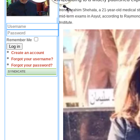
Irene Ibrahim Shehata, a 21-year-old medical s
mid-term exams in Asyut, according to Raymond 
Institute.
Remember Me
Log in
Create an account
Forgot your username?
Forgot your password?
SYNDICATE