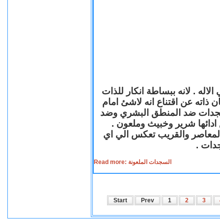
لاله . لانه ببساطة انكار للذات
ن ذاته عن اقتناع انه لاشئ امام
لسجدات ضد المنطق البشري وضد
ازع ادائها شرير وخبيث وملعون
 المعاصر والقريب تعكس الي اي
سجدات
Read more: السجدات الملعونة
Start
Prev
1
2
3