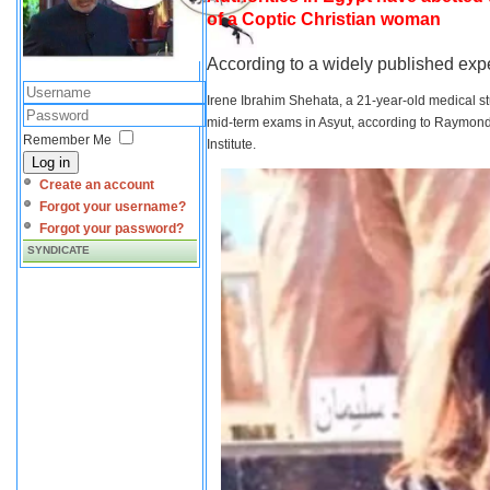
of a Coptic Christian woman
According to a widely published expe
Irene Ibrahim Shehata, a 21-year-old medical s
mid-term exams in Asyut, according to Raymond 
Remember Me
Institute.
Log in
Create an account
Forgot your username?
Forgot your password?
SYNDICATE