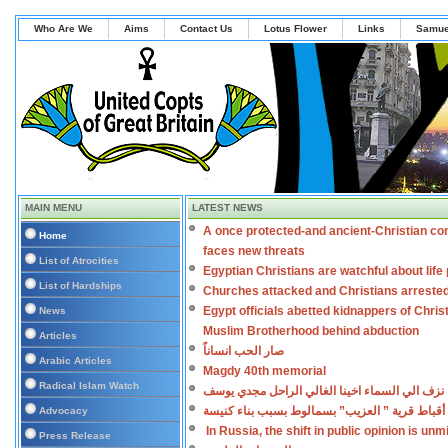
Who Are We
Aims
Contact Us
Lotus Flower
Links
Samue
MAIN MENU
LATEST NEWS
A once protected-and ancient-Christian co
Home
faces new threats
List of Atrocities
Egyptian Christians are watchful about lif
List of Hardships
Churches attacked and Christians arreste
Egypt officials abetted kidnappers of Chris
News
Muslim Brotherhood behind abduction
Articles
صار الحب انساناً
Arabic Articles
Magdy 40th memorial
Radical Islam Watch
نزف الي السماء اخينا الغالي الراحل مجدي يوسف
أقباط قرية ” العزيب” بسمالوط بسبب بناء كنيسة
Advocacy
In Russia, the shift in public opinion is un
Press Release