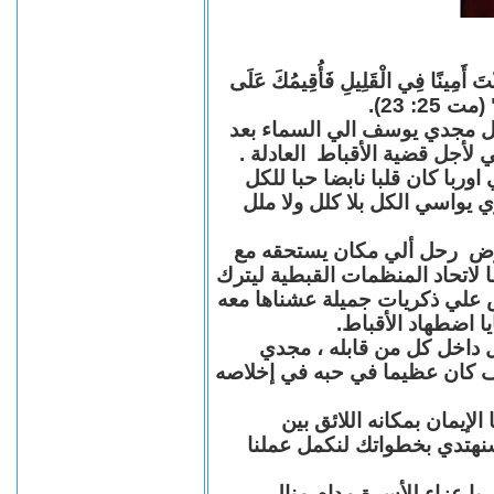
"كُنْتَ أَمِينًا فِي الْقَلِيلِ فَأُقِيمُكَ عَلَى
(مت 25: 23
حل مجدي يوسف الي السماء بعد
ي لأجل قضية الأقباط العادلة
با كان قلبا نابضا حبا للكل
 يواسي الكل بلا كلل ولا ملل
مرض رحل ألي مكان يستحقه مع
 لاتحاد المنظمات القبطية ليترك
ش علي ذكريات جميلة عشناها معه
يا اضطهاد الأقباط
 داخل كل من قابله ، مجدي
كان عظيما في حبه في إخلاصه
لإيمان بمكانه اللائق بين
نهتدي بخطواتك لنكمل عملنا
با عزاء للأسرة مدام منال