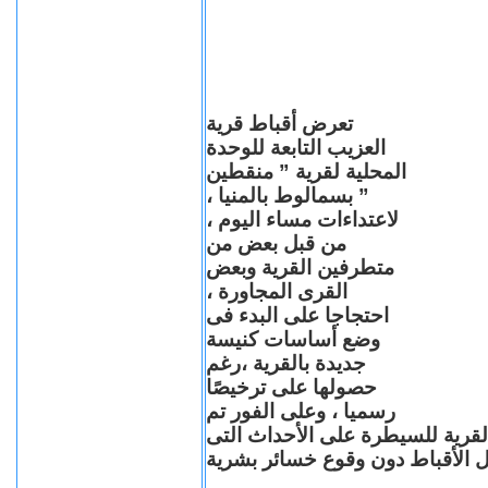
تعرض أقباط قرية
العزيب التابعة للوحدة
المحلية لقرية ” منقطين
” بسمالوط بالمنيا ،
لاعتداءات مساء اليوم ،
من قبل بعض من
متطرفين القرية وبعض
القرى المجاورة ،
احتجاجا على البدء فى
وضع أساسات كنيسة
جديدة بالقرية ،رغم
حصولها على ترخيصًا
رسميا ، وعلى الفور تم
القرية للسيطرة على الأحداث التى