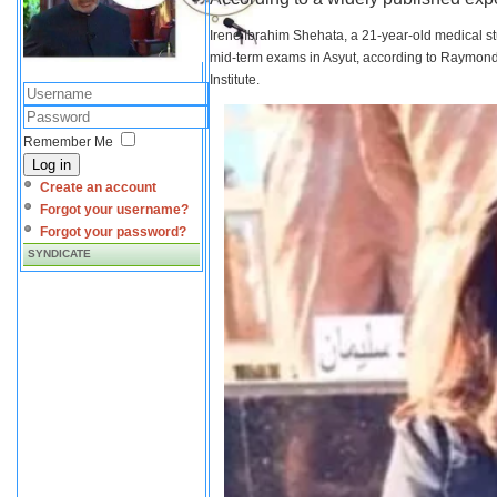
Irene Ibrahim Shehata, a 21-year-old medical s
mid-term exams in Asyut, according to Raymond 
Institute.
Remember Me
Log in
Create an account
Forgot your username?
Forgot your password?
SYNDICATE