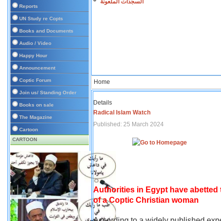
السجدات الملعونة
Reports
UN Study re Copts
Books and Documents
Audio / Video
Happy Hour
Announcement
Coptic Forum
Home
Join us/ Standing Order
Details
Books on sale
Radical Islam Watch
The Magazine
Published: 25 March 2024
Cartoon
CARTOON
Authorities in Egypt have abetted
of a Coptic Christian woman
According to a widely published expe