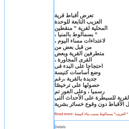
تعرض أقباط قرية
العزيب التابعة للوحدة
المحلية لقرية ” منقطين
” بسمالوط بالمنيا ،
لاعتداءات مساء اليوم ،
من قبل بعض من
متطرفين القرية وبعض
القرى المجاورة ،
احتجاجا على البدء فى
وضع أساسات كنيسة
جديدة بالقرية ،رغم
حصولها على ترخيصًا
رسميا ، وعلى الفور تم
القرية للسيطرة على الأحداث التى
Read more: لعزيب” بسمالوط بسبب بناء كنيسة
Details