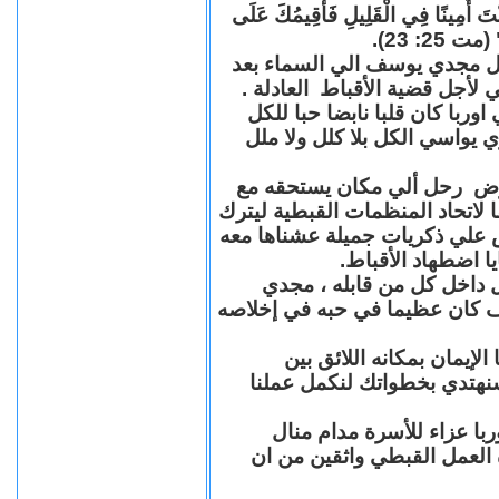
"كُنْتَ أَمِينًا فِي الْقَلِيلِ فَأُقِيمُكَ عَلَى
(مت 25: 23
حل مجدي يوسف الي السماء بعد
ي لأجل قضية الأقباط العادلة
با كان قلبا نابضا حبا للكل
 يواسي الكل بلا كلل ولا ملل
مرض رحل ألي مكان يستحقه مع
 لاتحاد المنظمات القبطية ليترك
ش علي ذكريات جميلة عشناها معه
يا اضطهاد الأقباط
 داخل كل من قابله ، مجدي
كان عظيما في حبه في إخلاصه
لإيمان بمكانه اللائق بين
نهتدي بخطواتك لنكمل عملنا
با عزاء للأسرة مدام منال
ة العمل القبطي واثقين من ان