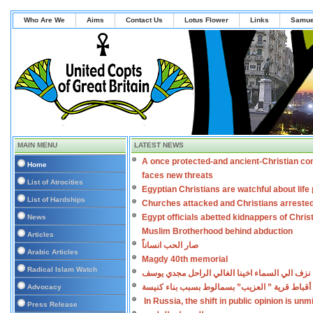
Who Are We
Aims
Contact Us
Lotus Flower
Links
Samue
MAIN MENU
LATEST NEWS
A once protected-and ancient-Christian co
Home
faces new threats
List of Atrocities
Egyptian Christians are watchful about lif
List of Hardships
Churches attacked and Christians arreste
Egypt officials abetted kidnappers of Chris
News
Muslim Brotherhood behind abduction
Articles
صار الحب انساناً
Arabic Articles
Magdy 40th memorial
Radical Islam Watch
نزف الي السماء اخينا الغالي الراحل مجدي يوسف
أقباط قرية ” العزيب” بسمالوط بسبب بناء كنيسة
Advocacy
In Russia, the shift in public opinion is un
Press Release