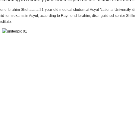
rene Ibrahim Shehata, a 21-year-old medical student at Asyut National University,
id-term exams in Asyut, according to Raymond Ibrahim, distinguished senior Shill
nstitute.