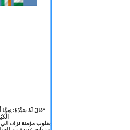
قَالَ لَهُ سَيِّدُهُ: نِعِمَّا أ
الْكَ).
بقلوب مؤمنة نزف الي ا
سنوات عديدة من العم .