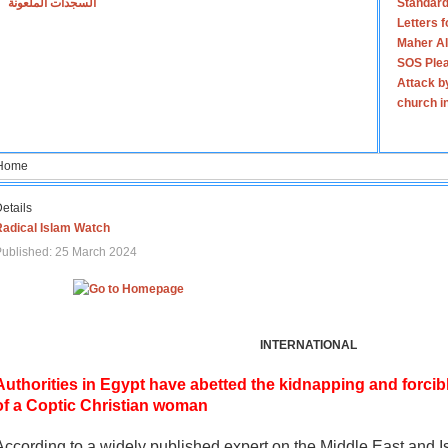
السجدات الملعونة
Standard
Letters 
Maher Al
SOS Plea
Attack b
church i
Home
etails
Radical Islam Watch
ublished: 25 March 2024
INTERNATIONAL
Authorities in Egypt have abetted the kidnapping and forcib
of a Coptic Christian woman
According to a widely published expert on the Middle East and I