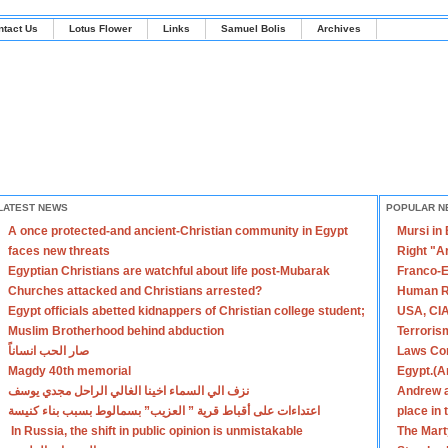
ntact Us
Lotus Flower
Links
Samuel Bolis
Archives
LATEST NEWS
POPULAR N
A once protected-and ancient-Christian community in Egypt
Mursi in
faces new threats
Right "A
Egyptian Christians are watchful about life post-Mubarak
Franco-E
Churches attacked and Christians arrested?
Human R
Egypt officials abetted kidnappers of Christian college student;
USA, CIA
Muslim Brotherhood behind abduction
Terroris
صار الحب انساناً
Laws Con
Magdy 40th memorial
Egypt.(A
نزف الي السماء اخينا الغالي الراحل مجدي يوسف
Andrew a
اعتداءات على أقباط قرية ” العزيب” بسمالوط بسبب بناء كنيسة
place in
In Russia, the shift in public opinion is unmistakable
The Mart