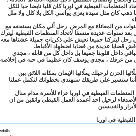
المنظمات القبطية في اوربا كان قلبا نابضا حبا للكل
ما ذهب كان مثل سيدة يعزي يواسي الكل بلا كلل ولا ملل
ء
نوات من المعاناة مع المرض رحل ألي مكان يستحقه مع
ل بعد سنوات عديدة منسقا لاتحاد المنظمات القبطية ليترك
 رحل ليتركنا جميعا نعيش علي ذكريات جميلة عشناها معه
نناقش قضايا عديدة من قضايا اضطهاد الأقباط
قي داخل قلوبنا جميعا بل داخل كل من قابله ، مجدي
من عرفك ، مجدي يوسف كان عظيما في حبه في إخلاصه
ا الحزن لرحيلك يملّائها الإيمان بمكانه اللائق بين
 أننا سنسير علي طريقك سنهتدي بخطواتك لنكمل عملنا
 المنظمات القبطية في اوربا عزاء للأسرة مدام منال
والأصدقاء لرحيل احد أعمدة العمل القبطي واثقين من ان
أبرار والقديسين
لقبطية في اوربا
etails