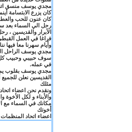
مجدي يوسف منسق اتحاد 
كان يزرع الابتسامة أين
كان عنون للحب والعطا
رحل الي السماء بعد س
الأبرار والقديسين ، رح
فراغا في العمل القبطي
وأيام سهرنا معا فيها .
مجدي يوسف الراحل البا
سوف حبيبي وحبيب كل 
في عمله.
مجدي يوسف بقلوب يملّائه
القديسين نعلن للجميع
مثلك
ونقدم نحن اعضاء اتحاد
والأبناء و لكل الأخوة 
مكانك في السماء مع ال
أخوتك
اعضاء اتحاد المنظمات ا