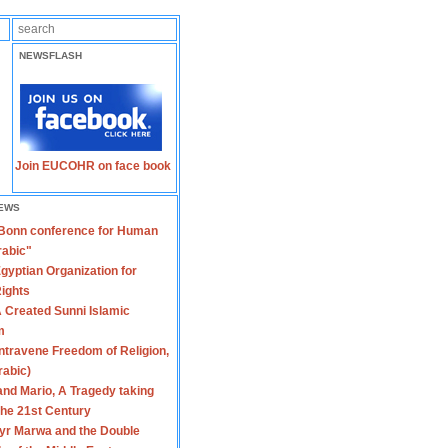
NEWSFLASH
Join EUCOHR on face book
EWS
 Bonn conference for Human
rabic"
gyptian Organization for
ights
 Created Sunni Islamic
m
travene Freedom of Religion,
rabic)
nd Mario, A Tragedy taking
 the 21st Century
yr Marwa and the Double