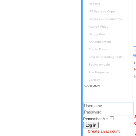
Reports
UN Study re Copts
Books and Documents
Audio / Video
Happy Hour
Announcement
Coptic Forum
Join us/ Standing Order
D
Books on sale
The Magazine
P
Cartoon
CARTOON
Remember Me
Log in
Create an account