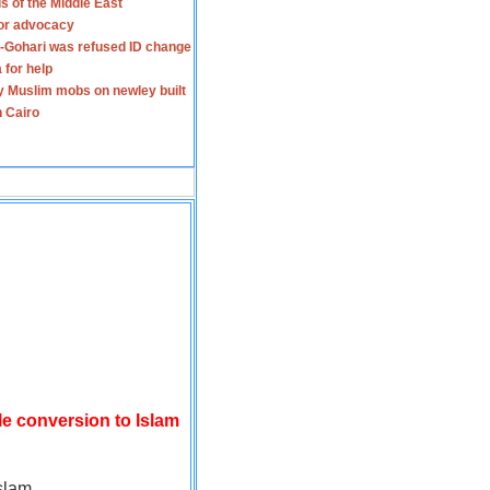
s of the Middle East
for advocacy
-Gohari was refused ID change
 for help
y Muslim mobs on newley built
n Cairo
le conversion to Islam
slam.