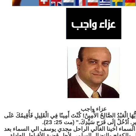
عزاء واج
ب
"َيُّهَا الْعَبْدُ الصَّالِحُ الأَمِينُ! كُنْتَ أَمِينًا فِي الْقَلِيلِ فَأُقِيمُكَ عَلَى
ثِيرِ. اُدْخُلْ إِلَى فَرَحِ سَيِّدِكَ." (مت 25: 23
لسماء اخينا الغالي الراحل مجدي يوسف الي السماء بعد
ل والكفاح والنضال السلمي لأجل قضية الأقباط العادلة