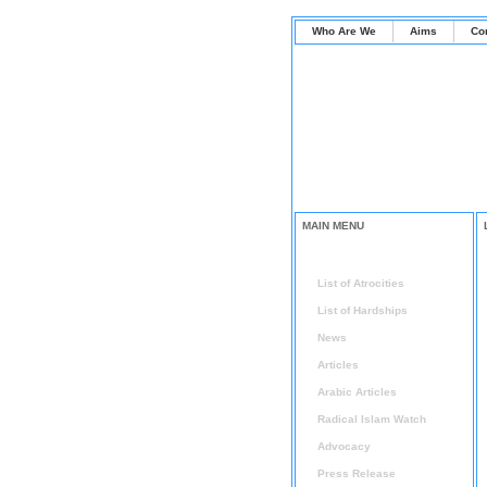
Who Are We
Aims
Co
MAIN MENU
Home
List of Atrocities
List of Hardships
News
Articles
Arabic Articles
Radical Islam Watch
Advocacy
Press Release