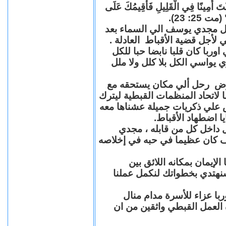
"كُنْتَ أَمِينًا فِي الْقَلِيلِ فَأُقِيمُكَ عَلَى
(مت 25: 23
حل مجدي يوسف الي السماء بعد
ي لأجل قضية الأقباط العادلة
با كان قلبا نابضا حبا للكل
 يواسي الكل بلا كلل ولا ملل
مرض رحل ألي مكان يستحقه مع
 لاتحاد المنظمات القبطية ليترك
ش علي ذكريات جميلة عشناها معه
يا اضطهاد الأقباط
 داخل كل من قابله ، مجدي
كان عظيما في حبه في إخلاصه
لإيمان بمكانه اللائق بين
نهتدي بخطواتك لنكمل عملنا
با عزاء للأسرة مدام منال
ة العمل القبطي واثقين من ان