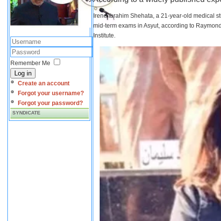
Irene Ibrahim Shehata, a 21-year-old medical s
mid-term exams in Asyut, according to Raymond 
Institute.
Remember Me
Log in
Create an account
Forgot your username?
Forgot your password?
SYNDICATE