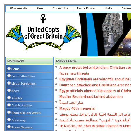
Who Are We
Aims
Contact Us
Lotus Flower
Links
Samue
MAIN MENU
LATEST NEWS
A once protected-and ancient-Christian co
Home
faces new threats
List of Atrocities
Egyptian Christians are watchful about lif
List of Hardships
Churches attacked and Christians arreste
Egypt officials abetted kidnappers of Chris
News
Muslim Brotherhood behind abduction
Articles
صار الحب انساناً
Arabic Articles
Magdy 40th memorial
Radical Islam Watch
نزف الي السماء اخينا الغالي الراحل مجدي يوسف
أقباط قرية ” العزيب” بسمالوط بسبب بناء كنيسة
Advocacy
In Russia, the shift in public opinion is un
Press Release