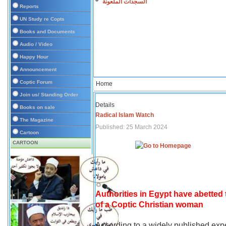
السجدات الملعونة
Reports
UN Study re Copts
Books and Documents
Audio / Video
Happy Hour
Announcement
Coptic Forum
Home
Join us/ Standing Order
Details
Books on sale
Radical Islam Watch
The Magazine
Published: 25 March 2024
Cartoon
CARTOON
Authorities in Egypt have abetted
of a Coptic Christian woman
According to a widely published expe