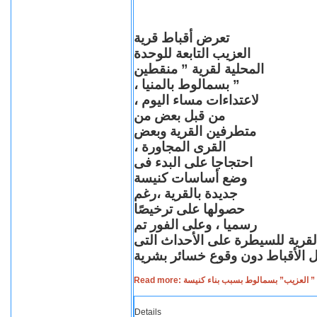
تعرض أقباط قرية
العزيب التابعة للوحدة
المحلية لقرية ” منقطين
” بسمالوط بالمنيا ،
لاعتداءات مساء اليوم ،
من قبل بعض من
متطرفين القرية وبعض
القرى المجاورة ،
احتجاجا على البدء فى
وضع أساسات كنيسة
جديدة بالقرية ،رغم
حصولها على ترخيصًا
رسميا ، وعلى الفور تم
القرية للسيطرة على الأحداث التى
Read more: لعزيب” بسمالوط بسبب بناء كنيسة
Details