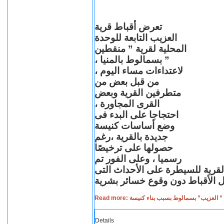
تعرض أقباط قرية
العزيب التابعة للوحدة
المحلية لقرية ” منقطين
” بسمالوط بالمنيا ،
لاعتداءات مساء اليوم ،
من قبل بعض من
متطرفين القرية وبعض
القرى المجاورة ،
احتجاجا على البدء فى
وضع أساسات كنيسة
جديدة بالقرية ،رغم
حصولها على ترخيصًا
رسميا ، وعلى الفور تم
القرية للسيطرة على الأحداث التى
Read more: لعزيب” بسمالوط بسبب بناء كنيسة
Details