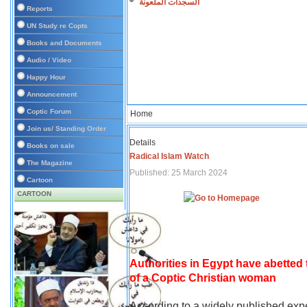
السجدات الملعونة
Reports
UN Study re Copts
Books and Documents
Audio / Video
Happy Hour
Announcement
Coptic Forum
Home
Join us/ Standing Order
Details
Books on sale
Radical Islam Watch
The Magazine
Published: 25 March 2024
Cartoon
CARTOON
Authorities in Egypt have abetted
of a Coptic Christian woman
According to a widely published expe