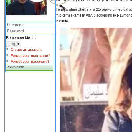
Irene Ibrahim Shehata, a 21-year-old medical s
mid-term exams in Asyut, according to Raymond 
Institute.
Remember Me
Log in
Create an account
Forgot your username?
Forgot your password?
SYNDICATE