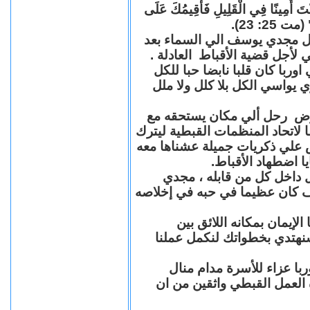
"كُنْتَ أَمِينًا فِي الْقَلِيلِ فَأُقِيمُكَ عَلَى
(مت 25: 23
حل مجدي يوسف الي السماء بعد
ي لأجل قضية الأقباط العادلة
با كان قلبا نابضا حبا للكل
 يواسي الكل بلا كلل ولا ملل
مرض رحل ألي مكان يستحقه مع
 لاتحاد المنظمات القبطية ليترك
ش علي ذكريات جميلة عشناها معه
يا اضطهاد الأقباط
 داخل كل من قابله ، مجدي
كان عظيما في حبه في إخلاصه
لإيمان بمكانه اللائق بين
نهتدي بخطواتك لنكمل عملنا
با عزاء للأسرة مدام منال
ة العمل القبطي واثقين من ان