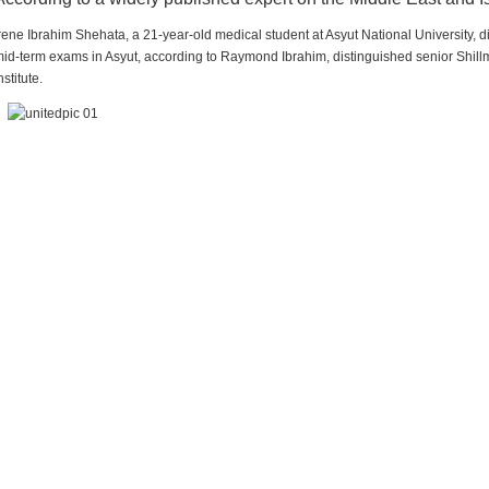
rene Ibrahim Shehata, a 21-year-old medical student at Asyut National University,
id-term exams in Asyut, according to Raymond Ibrahim, distinguished senior Shill
nstitute.