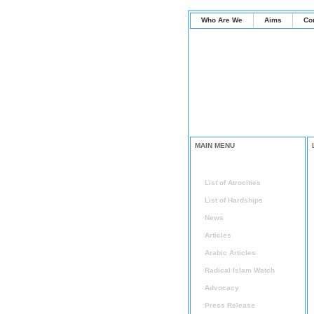
Who Are We
Aims
Co
MAIN MENU
Home
List of Atrocities
List of Hardships
News
Articles
Arabic Articles
Radical Islam Watch
Advocacy
Press Release