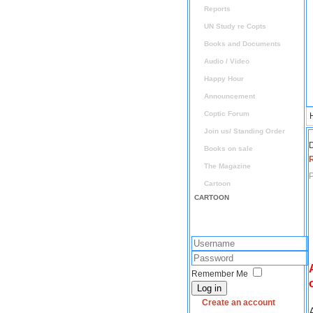
Reports
UN Study re Copts
Books and Documents
Audio / Video
Happy Hour
Announcement
Coptic Forum
Join us/ Standing Order
D
Books on sale
The Magazine
P
Cartoon
CARTOON
Remember Me
Log in
Create an account