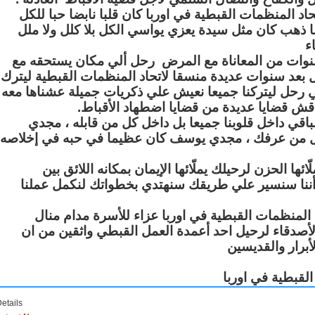
المنظمات القبطية في اوربا كان قلبا نابضا حبا للكل
ما ذهب كان مثل سيدة يعزي يواسي الكل بلا كلل ولا ملل
ء
نوات من المعاناة مع المرض رحل ألي مكان يستحقه مع
ل بعد سنوات عديدة منسقا لاتحاد المنظمات القبطية ليترك
 رحل ليتركنا جميعا نعيش علي ذكريات جميلة عشناها معه
نناقش قضايا عديدة من قضايا اضطهاد الأقباط
قي داخل قلوبنا جميعا بل داخل كل من قابله ، مجدي
من عرفك ، مجدي يوسف كان عظيما في حبه في إخلاصه
ا الحزن لرحيلك يملّائها الإيمان بمكانه اللائق بين
 أننا سنسير علي طريقك سنهتدي بخطواتك لنكمل عملنا
 المنظمات القبطية في اوربا عزاء للأسرة مدام منال
والأصدقاء لرحيل احد أعمدة العمل القبطي واثقين من ان
أبرار والقديسين
لقبطية في اوربا
etails