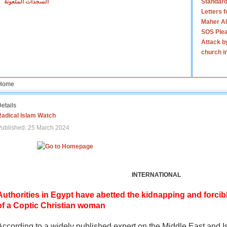
السجدات الملعونة
Standard
Letters 
Maher Al
SOS Plea
Attack b
church i
Home
etails
Radical Islam Watch
ublished: 25 March 2024
INTERNATIONAL
Authorities in Egypt have abetted the kidnapping and forcib
of a Coptic Christian woman
According to a widely published expert on the Middle East and I