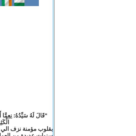
قَالَ لَهُ سَيِّدُهُ: نِعِمَّا أ
الْكَ).
بقلوب مؤمنة نزف الي ا
سنوات عديدة من العم .