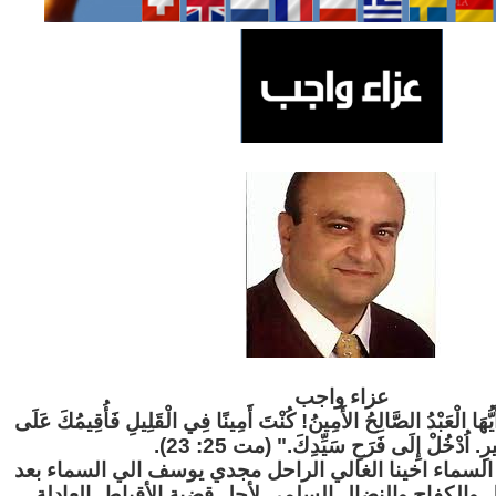
عزاء واج
ب
"َيُّهَا الْعَبْدُ الصَّالِحُ الأَمِينُ! كُنْتَ أَمِينًا فِي الْقَلِيلِ فَأُقِيمُكَ عَلَى
ثِيرِ. اُدْخُلْ إِلَى فَرَحِ سَيِّدِكَ." (مت 25: 23
لسماء اخينا الغالي الراحل مجدي يوسف الي السماء بعد
ل والكفاح والنضال السلمي لأجل قضية الأقباط العادلة