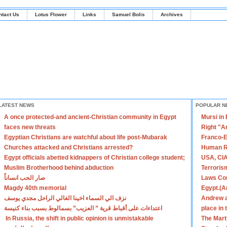
ntact Us
Lotus Flower
Links
Samuel Bolis
Archives
LATEST NEWS
POPULAR N
A once protected-and ancient-Christian community in Egypt
Mursi in
faces new threats
Right "A
Egyptian Christians are watchful about life post-Mubarak
Franco-E
Churches attacked and Christians arrested?
Human R
Egypt officials abetted kidnappers of Christian college student;
USA, CIA
Muslim Brotherhood behind abduction
Terroris
صار الحب انساناً
Laws Con
Magdy 40th memorial
Egypt.(A
نزف الي السماء اخينا الغالي الراحل مجدي يوسف
Andrew a
اعتداءات على أقباط قرية ” العزيب” بسمالوط بسبب بناء كنيسة
place in
In Russia, the shift in public opinion is unmistakable
The Mart