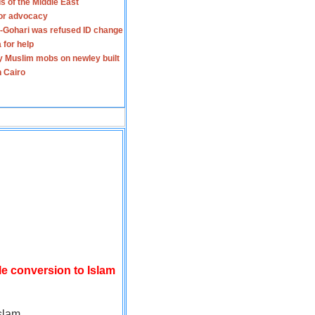
s of the Middle East
for advocacy
-Gohari was refused ID change
 for help
y Muslim mobs on newley built
n Cairo
le conversion to Islam
slam.