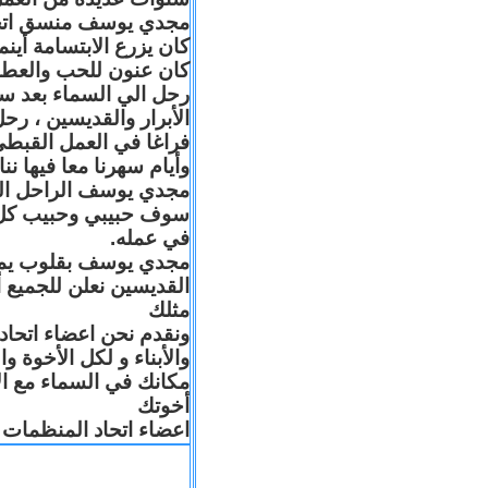
مجدي يوسف منسق اتحاد 
كان يزرع الابتسامة أين
كان عنون للحب والعطا
رحل الي السماء بعد س
الأبرار والقديسين ، رح
فراغا في العمل القبطي
وأيام سهرنا معا فيها .
مجدي يوسف الراحل البا
سوف حبيبي وحبيب كل 
في عمله.
مجدي يوسف بقلوب يملّائه
القديسين نعلن للجميع
مثلك
ونقدم نحن اعضاء اتحاد
والأبناء و لكل الأخوة 
مكانك في السماء مع ال
أخوتك
اعضاء اتحاد المنظمات ا