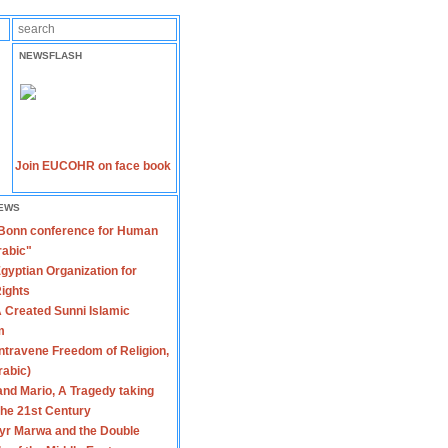
NEWSFLASH
Join EUCOHR on face book
EWS
 Bonn conference for Human
rabic"
gyptian Organization for
ights
 Created Sunni Islamic
m
travene Freedom of Religion,
rabic)
nd Mario, A Tragedy taking
 the 21st Century
yr Marwa and the Double