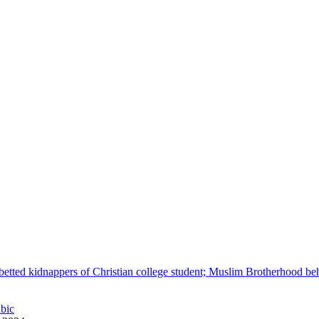
betted kidnappers of Christian college student; Muslim Brotherhood be
abic