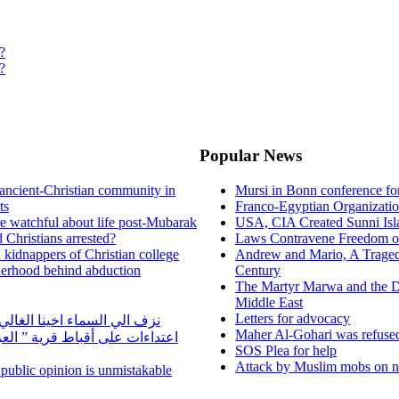
?
?
Popular News
ancient-Christian community in
Mursi in Bonn conference f
ts
Franco-Egyptian Organizati
re watchful about life post-Mubarak
USA, CIA Created Sunni Isl
 Christians arrested?
Laws Contravene Freedom of
d kidnappers of Christian college
Andrew and Mario, A Tragedy
herhood behind abduction
Century
The Martyr Marwa and the D
Middle East
Letters for advocacy
نزف الي السماء اخينا الغا
Maher Al-Gohari was refuse
اعتداءات على أقباط قرية ” ال
SOS Plea for help
Attack by Muslim mobs on ne
n public opinion is unmistakable