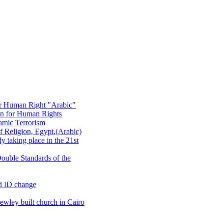
or Human Right "Arabic"
on for Human Rights
amic Terrorism
 Religion, Egypt.(Arabic)
 taking place in the 21st
ouble Standards of the
d ID change
wley built church in Cairo