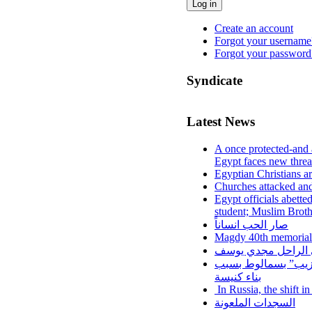
Log in
Create an account
Forgot your username
Forgot your password
Syndicate
Latest News
A once protected-and 
Egypt faces new threa
Egyptian Christians a
Churches attacked and
Egypt officials abette
student; Muslim Brot
صار الحب انساناً
Magdy 40th memorial
لي الراحل مجدي يوسف
عزيب” بسمالوط بسبب
بناء كنيسة
In Russia, the shift i
السجدات الملعونة