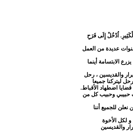
"كَثِيرِ. اُدْخُلْ إِلَى فَرَحِ
نوات عديدة من العمل
رع الابتسامة أينما
رار والقديسين ، رحل
حل ليتركنا جميعا
 قضايا اضطهاد الأقباط
ف حبيبي وحبيب كل من
 نعلن للجميع أننا
و لكل الأخوة
رار والقديسين