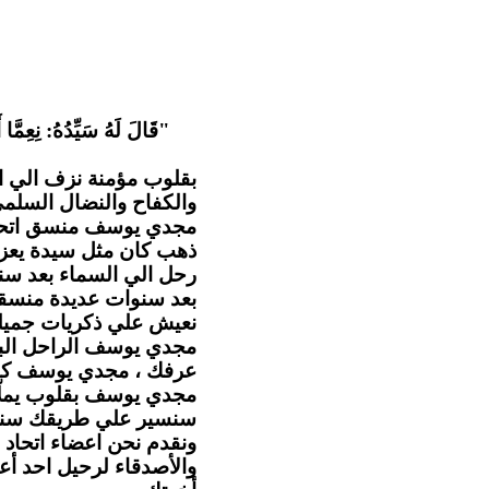
قَالَ لَهُ سَيِّدُهُ: نِعِمَّا أ
بقلوب مؤمنة نزف الي ا
والكفاح والنضال السل .
مجدي يوسف منسق اتحاد ا
ذهب كان مثل سيدة يعزي
رحل الي السماء بعد سن
بعد سنوات عديدة منسقا 
نعيش علي ذكريات جميلة.
مجدي يوسف الراحل البا
عرفك ، مجدي يوسف كا.
مجدي يوسف بقلوب يملّائها
سنسير علي طريقك سنهت
ونقدم نحن اعضاء اتحاد ا
والأصدقاء لرحيل احد أع