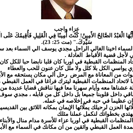
عزاء واج
ب
َيُّهَا الْعَبْدُ الصَّالِحُ الأَمِينُ! كُنْتَ أَمِينًا فِي الْقَلِيلِ فَأُقِيمُكَ عَلَى الْ
سَيِّدِكَ." (مت 25: 23).
لسماء اخينا الغالي الراحل مجدي يوسف الي السماء بعد س
مي لأجل قضية الأقباط العادلة
لمنظمات القبطية في اوربا كان قلبا نابضا حبا للكل كان يز
 يواسي الكل بلا كلل ولا ملل كان عنون للحب والعطاء
وات من المعاناة مع المرض رحل ألي مكان يستحقه مع الأب
لاتحاد المنظمات القبطية ليترك فراغا في العمل القبطي ر
 عشناها معه وأيام سهرنا معا فيها نناقش قضايا عديدة من
قي داخل قلوبنا جميعا بل داخل كل من قابله ، مجدي سو
ن عظيما في حبه في إخلاصه في عمله
 الحزن لرحيلك يملّائها الإيمان بمكانه اللائق بين القديسين
دي بخطواتك لنكمل عملنا مثلك
لمنظمات القبطية في اوربا عزاء للأسرة مدام منال والأبناء 
مدة العمل القبطي واثقين من ان مكانك في السماء مع الأب