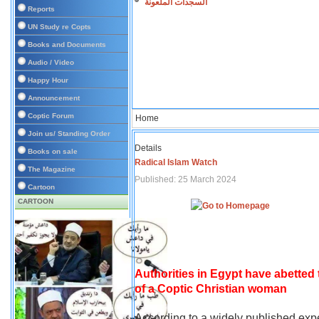
السجدات الملعونة
Reports
UN Study re Copts
Books and Documents
Audio / Video
Happy Hour
Announcement
Coptic Forum
Home
Join us/ Standing Order
Details
Books on sale
Radical Islam Watch
The Magazine
Published: 25 March 2024
Cartoon
CARTOON
Authorities in Egypt have abetted
of a Coptic Christian woman
According to a widely published expe