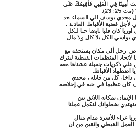
"كُنْتَ أَمِينًا فِي الْقَلِيلِ فَأُقِيمُكَ عَلَى
(مت 25: 23
حل مجدي يوسف الي السماء بعد
ي لأجل قضية الأقباط العادلة
با كان قلبا نابضا حبا للكل
 يواسي الكل بلا كلل ولا ملل
مرض رحل ألي مكان يستحقه مع
 لاتحاد المنظمات القبطية ليترك
ش علي ذكريات جميلة عشناها معه
يا اضطهاد الأقباط
 داخل كل من قابله ، مجدي
كان عظيما في حبه في إخلاصه
لإيمان بمكانه اللائق بين
نهتدي بخطواتك لنكمل عملنا
با عزاء للأسرة مدام منال
ة العمل القبطي واثقين من ان