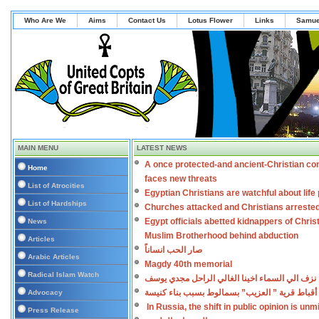
Who Are We
Aims
Contact Us
Lotus Flower
Links
Samue
MAIN MENU
LATEST NEWS
A once protected-and ancient-Christian co
Home
faces new threats
List of Atrocities
Egyptian Christians are watchful about lif
List of Hardships
Churches attacked and Christians arreste
Egypt officials abetted kidnappers of Chris
News
Muslim Brotherhood behind abduction
Articles
صار الحب انساناً
Arabic Articles
Magdy 40th memorial
Radical Islam Watch
نزف الي السماء اخينا الغالي الراحل مجدي يوسف
أقباط قرية ” العزيب” بسمالوط بسبب بناء كنيسة
Advocacy
In Russia, the shift in public opinion is un
Press Release