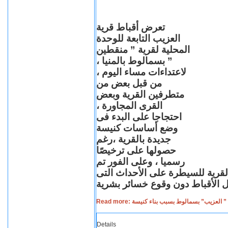
تعرض أقباط قرية
العزيب التابعة للوحدة
المحلية لقرية ” منقطين
” بسمالوط بالمنيا ،
لاعتداءات مساء اليوم ،
من قبل بعض من
متطرفين القرية وبعض
القرى المجاورة ،
احتجاجا على البدء فى
وضع أساسات كنيسة
جديدة بالقرية ،رغم
حصولها على ترخيصًا
رسميا ، وعلى الفور تم
القرية للسيطرة على الأحداث التى
Read more: لعزيب” بسمالوط بسبب بناء كنيسة
Details