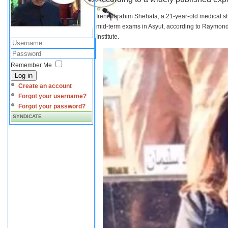
Irene Ibrahim Shehata, a 21-year-old medical s
mid-term exams in Asyut, according to Raymond 
Institute.
Remember Me
Log in
Create an account
Forgot your username?
Forgot your password?
SYNDICATE