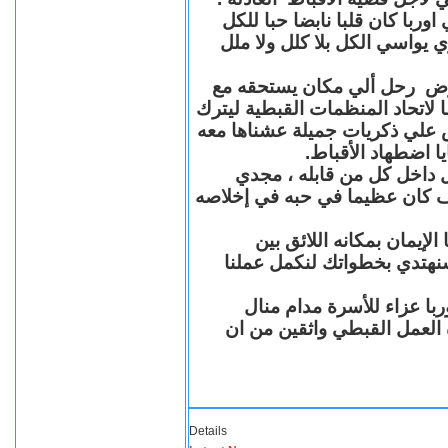
با كان قلبا نابضا حبا للكل
 يواسي الكل بلا كلل ولا ملل
مرض رحل ألي مكان يستحقه مع
 لاتحاد المنظمات القبطية ليترك
ش علي ذكريات جميلة عشناها معه
يا اضطهاد الأقباط
 داخل كل من قابله ، مجدي
كان عظيما في حبه في إخلاصه
لإيمان بمكانه اللائق بين
نهتدي بخطواتك لنكمل عملنا
با عزاء للأسرة مدام منال
ة العمل القبطي واثقين من ان
Details