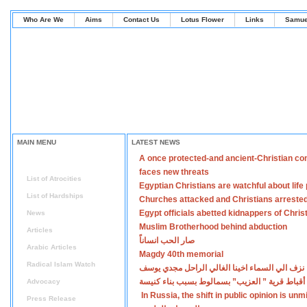
Who Are We
Aims
Contact Us
Lotus Flower
Links
Samue
MAIN MENU
LATEST NEWS
A once protected-and ancient-Christian co
Home
faces new threats
List of Atrocities
Egyptian Christians are watchful about lif
List of Hardships
Churches attacked and Christians arreste
Egypt officials abetted kidnappers of Chris
News
Muslim Brotherhood behind abduction
Articles
صار الحب انساناً
Arabic Articles
Magdy 40th memorial
Radical Islam Watch
نزف الي السماء اخينا الغالي الراحل مجدي يوسف
أقباط قرية ” العزيب” بسمالوط بسبب بناء كنيسة
Advocacy
In Russia, the shift in public opinion is un
Press Release