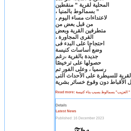
المحلية لقرية ” منقطين
” بسمالوط بالمنيا ،
لاعتداءات مساء اليوم ،
من قبل بعض من
متطرفين القرية وبعض
القرى المجاورة ،
احتجاجا على البدء فى
وضع أساسات كنيسة
جديدة بالقرية ،رغم
حصولها على ترخيصًا
رسميا ، وعلى الفور تم
القرية للسيطرة على الأحداث التى
Read more: لعزيب” بسمالوط بسبب بناء كنيسة
Details
Latest News
Published: 16 December 2023