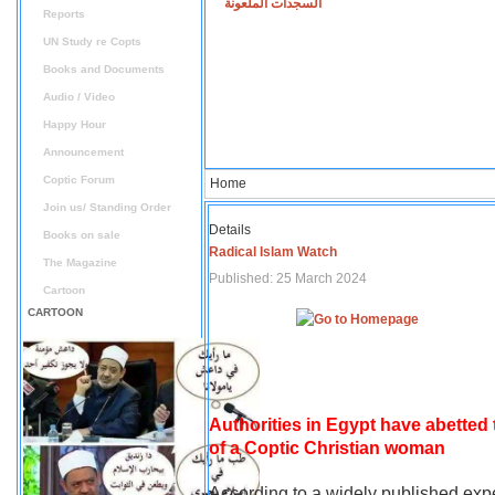
السجدات الملعونة
Reports
UN Study re Copts
Books and Documents
Audio / Video
Happy Hour
Announcement
Coptic Forum
Home
Join us/ Standing Order
Details
Books on sale
Radical Islam Watch
The Magazine
Published: 25 March 2024
Cartoon
CARTOON
Authorities in Egypt have abetted
of a Coptic Christian woman
According to a widely published expe