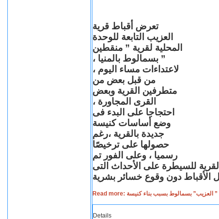
تعرض أقباط قرية
العزيب التابعة للوحدة
المحلية لقرية ” منقطين
” بسمالوط بالمنيا ،
لاعتداءات مساء اليوم ،
من قبل بعض من
متطرفين القرية وبعض
القرى المجاورة ،
احتجاجا على البدء فى
وضع أساسات كنيسة
جديدة بالقرية ،رغم
حصولها على ترخيصًا
رسميا ، وعلى الفور تم
القرية للسيطرة على الأحداث التى
Read more: لعزيب” بسمالوط بسبب بناء كنيسة
Details