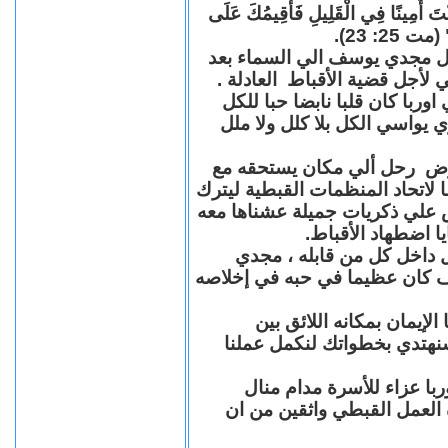
"كُنْتَ أَمِينًا فِي الْقَلِيلِ فَأُقِيمُكَ عَلَى
(مت 25: 23
حل مجدي يوسف الي السماء بعد
ي لأجل قضية الأقباط العادلة
با كان قلبا نابضا حبا للكل
 يواسي الكل بلا كلل ولا ملل
مرض رحل ألي مكان يستحقه مع
 لاتحاد المنظمات القبطية ليترك
ش علي ذكريات جميلة عشناها معه
يا اضطهاد الأقباط
 داخل كل من قابله ، مجدي
كان عظيما في حبه في إخلاصه
لإيمان بمكانه اللائق بين
نهتدي بخطواتك لنكمل عملنا
با عزاء للأسرة مدام منال
ة العمل القبطي واثقين من ان