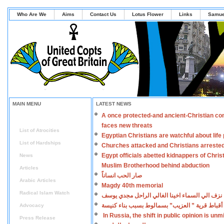
Who Are We
Aims
Contact Us
Lotus Flower
Links
Samue
MAIN MENU
LATEST NEWS
A once protected-and ancient-Christian co
Home
faces new threats
List of Atrocities
Egyptian Christians are watchful about lif
List of Hardships
Churches attacked and Christians arreste
Egypt officials abetted kidnappers of Chris
News
Muslim Brotherhood behind abduction
Articles
صار الحب انساناً
Arabic Articles
Magdy 40th memorial
Radical Islam Watch
نزف الي السماء اخينا الغالي الراحل مجدي يوسف
أقباط قرية ” العزيب” بسمالوط بسبب بناء كنيسة
Advocacy
In Russia, the shift in public opinion is un
Press Release