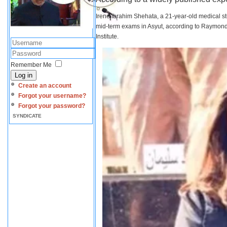
Irene Ibrahim Shehata, a 21-year-old medical s
mid-term exams in Asyut, according to Raymond 
Institute.
Remember Me
Log in
Create an account
Forgot your username?
Forgot your password?
SYNDICATE