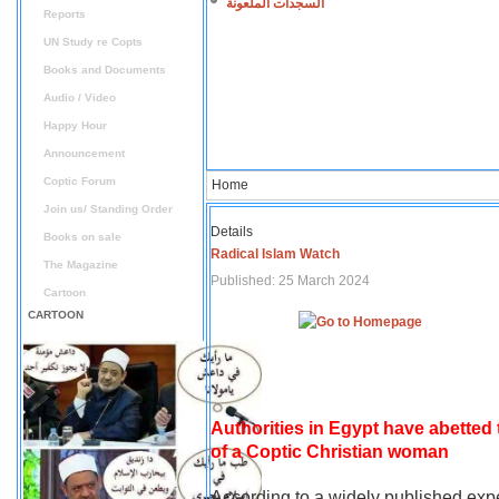
السجدات الملعونة
Reports
UN Study re Copts
Books and Documents
Audio / Video
Happy Hour
Announcement
Coptic Forum
Home
Join us/ Standing Order
Details
Books on sale
Radical Islam Watch
The Magazine
Published: 25 March 2024
Cartoon
CARTOON
Authorities in Egypt have abetted
of a Coptic Christian woman
According to a widely published expe