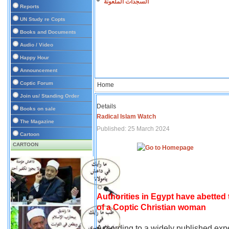
السجدات الملعونة
Reports
UN Study re Copts
Books and Documents
Audio / Video
Happy Hour
Announcement
Coptic Forum
Home
Join us/ Standing Order
Details
Books on sale
Radical Islam Watch
The Magazine
Published: 25 March 2024
Cartoon
CARTOON
Authorities in Egypt have abetted
of a Coptic Christian woman
According to a widely published expe