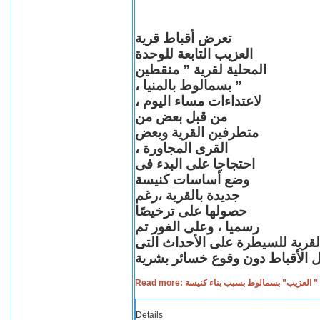
تعرض أقباط قرية
العزيب التابعة للوحدة
المحلية لقرية ” منقطين
” بسمالوط بالمنيا ،
لاعتداءات مساء اليوم ،
من قبل بعض من
متطرفين القرية وبعض
القرى المجاورة ،
احتجاجا على البدء فى
وضع أساسات كنيسة
جديدة بالقرية ،رغم
حصولها على ترخيصًا
رسميا ، وعلى الفور تم
القرية للسيطرة على الأحداث التى
Read more: لعزيب” بسمالوط بسبب بناء كنيسة
Details