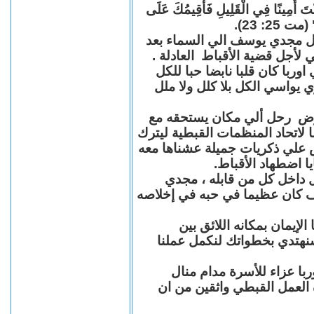
"كُنْتَ أَمِينًا فِي الْقَلِيلِ فَأُقِيمُكَ عَلَى
(مت 25: 23
حل مجدي يوسف الي السماء بعد
ي لأجل قضية الأقباط العادلة
با كان قلبا نابضا حبا للكل
 يواسي الكل بلا كلل ولا ملل
مرض رحل ألي مكان يستحقه مع
 لاتحاد المنظمات القبطية ليترك
ش علي ذكريات جميلة عشناها معه
يا اضطهاد الأقباط
 داخل كل من قابله ، مجدي
كان عظيما في حبه في إخلاصه
لإيمان بمكانه اللائق بين
نهتدي بخطواتك لنكمل عملنا
با عزاء للأسرة مدام منال
ة العمل القبطي واثقين من ان