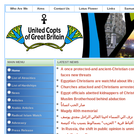
Who Are We
Aims
Contact Us
Lotus Flower
Links
Samue
MAIN MENU
LATEST NEWS
A once protected-and ancient-Christian co
Home
faces new threats
List of Atrocities
Egyptian Christians are watchful about lif
List of Hardships
Churches attacked and Christians arreste
Egypt officials abetted kidnappers of Chris
News
Muslim Brotherhood behind abduction
Articles
صار الحب انساناً
Arabic Articles
Magdy 40th memorial
Radical Islam Watch
نزف الي السماء اخينا الغالي الراحل مجدي يوسف
أقباط قرية ” العزيب” بسمالوط بسبب بناء كنيسة
Advocacy
In Russia, the shift in public opinion is un
Press Release