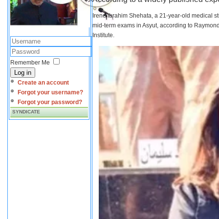
Irene Ibrahim Shehata, a 21-year-old medical s
mid-term exams in Asyut, according to Raymond 
Institute.
Remember Me
Log in
Create an account
Forgot your username?
Forgot your password?
SYNDICATE