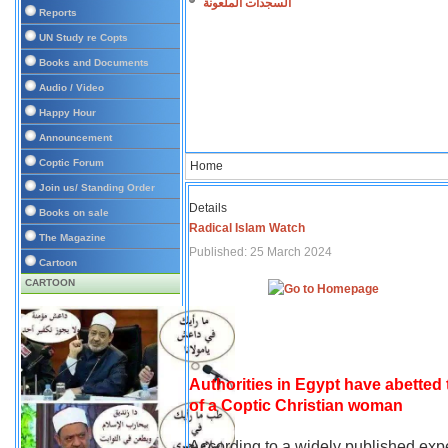
السجدات الملعونة
Reports
UN Study re Copts
Books and Documents
Audio / Video
Happy Hour
Announcement
Coptic Forum
Home
Join us/ Standing Order
Details
Books on sale
Radical Islam Watch
The Magazine
Published: 25 March 2024
Cartoon
CARTOON
Authorities in Egypt have abetted
of a Coptic Christian woman
According to a widely published expe