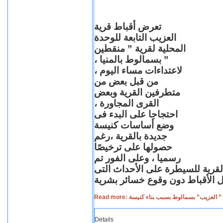
تعرض أقباط قرية
العزيب التابعة للوحدة
المحلية لقرية ” منقطين
” بسمالوط بالمنيا ،
لاعتداءات مساء اليوم ،
من قبل بعض من
متطرفين القرية وبعض
القرى المجاورة ،
احتجاجا على البدء فى
وضع أساسات كنيسة
جديدة بالقرية ،رغم
حصولها على ترخيصًا
رسميا ، وعلى الفور تم
القرية للسيطرة على الأحداث التى
Read more: لعزيب” بسمالوط بسبب بناء كنيسة
Details