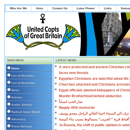
Who Are We
Aims
Contact Us
Lotus Flower
Links
Samue
MAIN MENU
LATEST NEWS
A once protected-and ancient-Christian co
Home
faces new threats
List of Atrocities
Egyptian Christians are watchful about lif
List of Hardships
Churches attacked and Christians arreste
Egypt officials abetted kidnappers of Chris
News
Muslim Brotherhood behind abduction
Articles
صار الحب انساناً
Arabic Articles
Magdy 40th memorial
Radical Islam Watch
نزف الي السماء اخينا الغالي الراحل مجدي يوسف
أقباط قرية ” العزيب” بسمالوط بسبب بناء كنيسة
Advocacy
In Russia, the shift in public opinion is un
Press Release