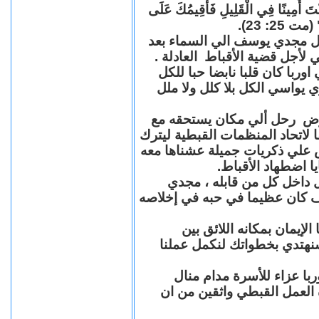
"كُنْتَ أَمِينًا فِي الْقَلِيلِ فَأُقِيمُكَ عَلَى
(مت 25: 23
حل مجدي يوسف الي السماء بعد
ي لأجل قضية الأقباط العادلة
با كان قلبا نابضا حبا للكل
 يواسي الكل بلا كلل ولا ملل
مرض رحل ألي مكان يستحقه مع
 لاتحاد المنظمات القبطية ليترك
ش علي ذكريات جميلة عشناها معه
يا اضطهاد الأقباط
 داخل كل من قابله ، مجدي
كان عظيما في حبه في إخلاصه
لإيمان بمكانه اللائق بين
نهتدي بخطواتك لنكمل عملنا
با عزاء للأسرة مدام منال
ة العمل القبطي واثقين من ان