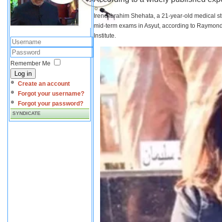
Irene Ibrahim Shehata, a 21-year-old medical s
mid-term exams in Asyut, according to Raymond 
Institute.
Remember Me
Log in
Create an account
Forgot your username?
Forgot your password?
SYNDICATE