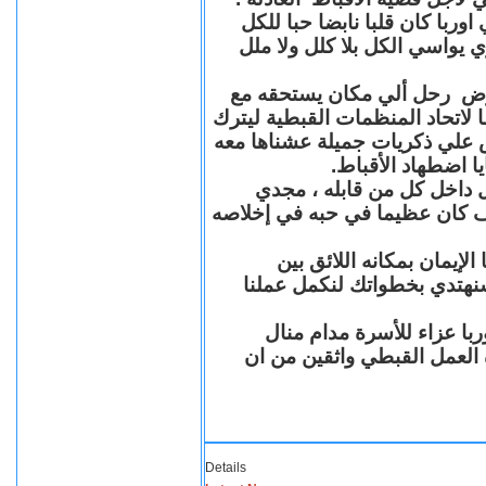
با كان قلبا نابضا حبا للكل
 يواسي الكل بلا كلل ولا ملل
مرض رحل ألي مكان يستحقه مع
 لاتحاد المنظمات القبطية ليترك
ش علي ذكريات جميلة عشناها معه
يا اضطهاد الأقباط
 داخل كل من قابله ، مجدي
كان عظيما في حبه في إخلاصه
لإيمان بمكانه اللائق بين
نهتدي بخطواتك لنكمل عملنا
با عزاء للأسرة مدام منال
ة العمل القبطي واثقين من ان
Details