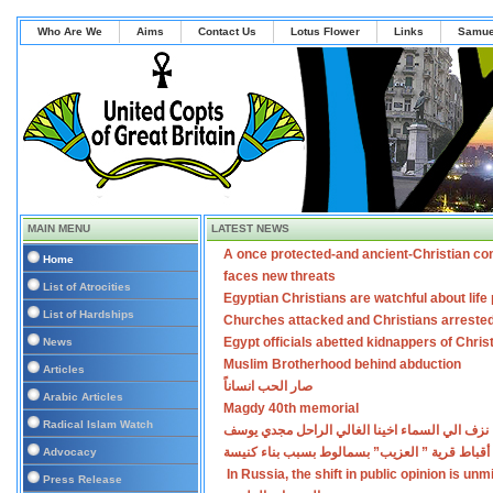
Who Are We
Aims
Contact Us
Lotus Flower
Links
Samue
MAIN MENU
LATEST NEWS
A once protected-and ancient-Christian co
Home
faces new threats
List of Atrocities
Egyptian Christians are watchful about lif
List of Hardships
Churches attacked and Christians arreste
Egypt officials abetted kidnappers of Chris
News
Muslim Brotherhood behind abduction
Articles
صار الحب انساناً
Arabic Articles
Magdy 40th memorial
Radical Islam Watch
نزف الي السماء اخينا الغالي الراحل مجدي يوسف
أقباط قرية ” العزيب” بسمالوط بسبب بناء كنيسة
Advocacy
In Russia, the shift in public opinion is un
Press Release