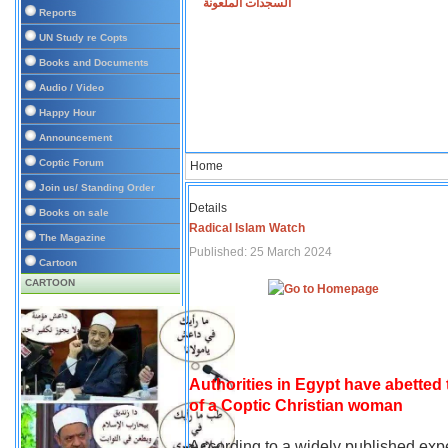
السجدات الملعونة
Reports
UN Study re Copts
Books and Documents
Audio / Video
Happy Hour
Announcement
Coptic Forum
Home
Join us/ Standing Order
Details
Books on sale
Radical Islam Watch
The Magazine
Published: 25 March 2024
Cartoon
CARTOON
Authorities in Egypt have abetted
of a Coptic Christian woman
According to a widely published expe