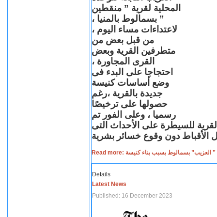
المحلية لقرية ” منقطين
” بسمالوط بالمنيا ،
لاعتداءات مساء اليوم ،
من قبل بعض من
متطرفين القرية وبعض
القرى المجاورة ،
احتجاجا على البدء فى
وضع أساسات كنيسة
جديدة بالقرية ،رغم
حصولها على ترخيصًا
رسميا ، وعلى الفور تم
القرية للسيطرة على الأحداث التى
Read more: لعزيب” بسمالوط بسبب بناء كنيسة
Details
Latest News
Published: 16 December 2023