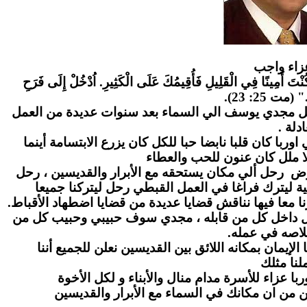
زاء واج
ب
" كُنْتَ أَمِينًا فِي الْقَلِيلِ فَأُقِيمُكَ عَلَى الْكَثِيرِ. اُدْخُلْ إِلَى فَرَحِ
." (مت 25: 23
احل مجدي يوسف الي السماء بعد سنوات عديدة من العمل
عادلة
ا كان قلبا نابضا حبا للكل كان يزرع الابتسامة أينما
ا ملل كان عنون للحب والعطاء
رض رحل ألي مكان يستحقه مع الأبرار والقديسين ، رحل
ة ليترك فراغا في العمل القبطي رحل ليتركنا جميعا
ا معا فيها نناقش قضايا عديدة من قضايا اضطهاد الأقباط
بل داخل كل من قابله ، مجدي سوف حبيبي وحبيب كل من
لاصه في عمله
لإيمان بمكانه اللائق بين القديسين نعلن للجميع أننا
نا مثلك
ا عزاء للأسرة مدام منال والأبناء و لكل الأخوة
ن من ان مكانك في السماء مع الأبرار والقديسين