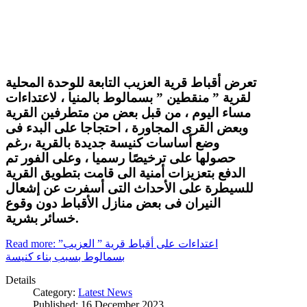
تعرض أقباط قرية العزيب التابعة للوحدة المحلية
لقرية ” منقطين ” بسمالوط بالمنيا ، لاعتداءات
مساء اليوم ، من قبل بعض من متطرفين القرية
وبعض القرى المجاورة ، احتجاجا على البدء فى
وضع أساسات كنيسة جديدة بالقرية ،رغم
حصولها على ترخيصًا رسميا ، وعلى الفور تم
الدفع بتعزيزات أمنية الى قامت بتطويق القرية
للسيطرة على الأحداث التى أسفرت عن إشعال
النيران فى بعض منازل الأقباط دون وقوع
خسائر بشرية.
Read more: اعتداءات على أقباط قرية ” العزيب”
بسمالوط بسبب بناء كنيسة
Details
Category:
Latest News
Published: 16 December 2023