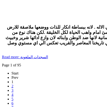
الاله . لانه ببساطة انكار للذات ووضعها ملاصقة للارض
لاشئ امام واهب الحياة لكل الخليقة .لكن هناك نوع من
ة لانها ضد الوطن وابنائه لان وازع ادائها شرير وخبيث
في تاريخنا المعاصر والقريب تعكس الي اي مستوي وصل
Read more: السجدات الملعونة
Page 1 of 95
Start
Prev
1
2
3
4
5
6