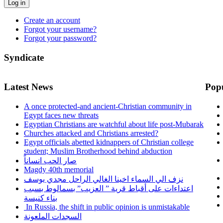
Log in
Create an account
Forgot your username?
Forgot your password?
Syndicate
Latest News
Pop
A once protected-and ancient-Christian community in
Egypt faces new threats
Egyptian Christians are watchful about life post-Mubarak
Churches attacked and Christians arrested?
Egypt officials abetted kidnappers of Christian college
student; Muslim Brotherhood behind abduction
صار الحب انساناً
Magdy 40th memorial
نزف الي السماء اخينا الغالي الراحل مجدي يوسف
اعتداءات على أقباط قرية ” العزيب” بسمالوط بسبب
بناء كنيسة
In Russia, the shift in public opinion is unmistakable
السجدات الملعونة