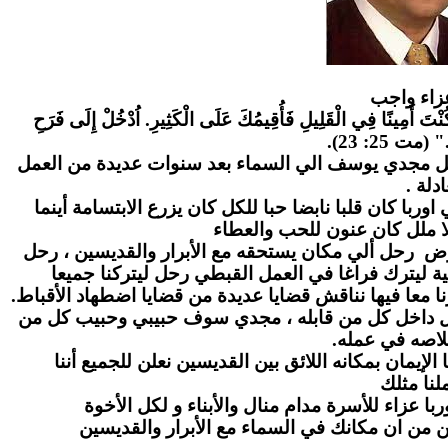
زاء واج
ب
" كُنْتَ أَمِينًا فِي الْقَلِيلِ فَأُقِيمُكَ عَلَى الْكَثِيرِ. اُدْخُلْ إِلَى فَرَحِ
." (مت 25: 23
احل مجدي يوسف الي السماء بعد سنوات عديدة من العمل
عادلة
ا كان قلبا نابضا حبا للكل كان يزرع الابتسامة أينما
ا ملل كان عنون للحب والعطاء
رض رحل ألي مكان يستحقه مع الأبرار والقديسين ، رحل
ة ليترك فراغا في العمل القبطي رحل ليتركنا جميعا
ا معا فيها نناقش قضايا عديدة من قضايا اضطهاد الأقباط
بل داخل كل من قابله ، مجدي سوف حبيبي وحبيب كل من
لاصه في عمله
لإيمان بمكانه اللائق بين القديسين نعلن للجميع أننا
نا مثلك
ا عزاء للأسرة مدام منال والأبناء و لكل الأخوة
ن من ان مكانك في السماء مع الأبرار والقديسين