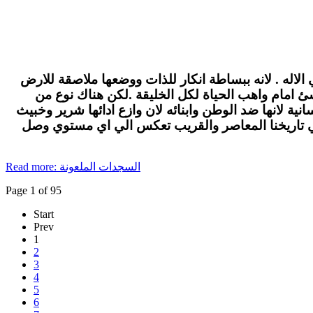
الاله . لانه ببساطة انكار للذات ووضعها ملاصقة للارض
لاشئ امام واهب الحياة لكل الخليقة .لكن هناك نوع من
ة لانها ضد الوطن وابنائه لان وازع ادائها شرير وخبيث
في تاريخنا المعاصر والقريب تعكس الي اي مستوي وصل
Read more: السجدات الملعونة
Page 1 of 95
Start
Prev
1
2
3
4
5
6