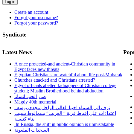
Log in
Create an account
Forgot your username?
Forgot your password?
Syndicate
Latest News
Pop
A once protected-and ancient-Christian community in
Egypt faces new threats
Egyptian Christians are watchful about life post-Mubarak
Churches attacked and Christians arrested?
Egypt officials abetted kidnappers of Christian college
student; Muslim Brotherhood behind abduction
صار الحب انساناً
Magdy 40th memorial
نزف الي السماء اخينا الغالي الراحل مجدي يوسف
اعتداءات على أقباط قرية ” العزيب” بسمالوط بسبب
بناء كنيسة
In Russia, the shift in public opinion is unmistakable
السجدات الملعونة