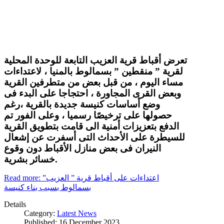
تعرض أقباط قرية العزيب التابعة للوحدة المحلية
لقرية ” منقطين ” بسمالوط بالمنيا ، لاعتداءات
مساء اليوم ، من قبل بعض من متطرفين القرية
وبعض القرى المجاورة ، احتجاجا على البدء فى
وضع أساسات كنيسة جديدة بالقرية ،رغم
حصولها على ترخيصًا رسميا ، وعلى الفور تم
الدفع بتعزيزات أمنية الى قامت بتطويق القرية
للسيطرة على الأحداث التى أسفرت عن إشعال
النيران فى بعض منازل الأقباط دون وقوع
خسائر بشرية.
Read more: اعتداءات على أقباط قرية ” العزيب”
بسمالوط بسبب بناء كنيسة
Details
Category:
Latest News
Published: 16 December 2023