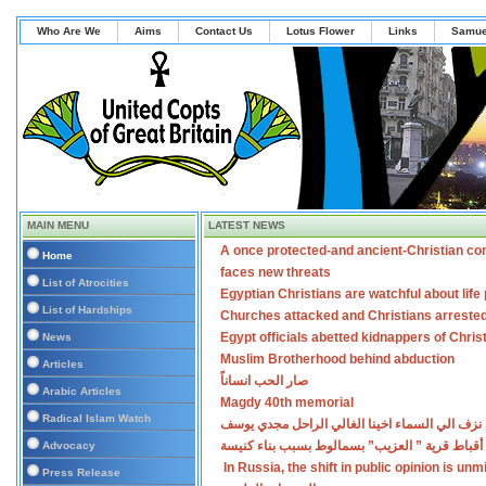
Who Are We
Aims
Contact Us
Lotus Flower
Links
Samue
MAIN MENU
LATEST NEWS
A once protected-and ancient-Christian co
Home
faces new threats
List of Atrocities
Egyptian Christians are watchful about lif
List of Hardships
Churches attacked and Christians arreste
Egypt officials abetted kidnappers of Chris
News
Muslim Brotherhood behind abduction
Articles
صار الحب انساناً
Arabic Articles
Magdy 40th memorial
Radical Islam Watch
نزف الي السماء اخينا الغالي الراحل مجدي يوسف
أقباط قرية ” العزيب” بسمالوط بسبب بناء كنيسة
Advocacy
In Russia, the shift in public opinion is un
Press Release