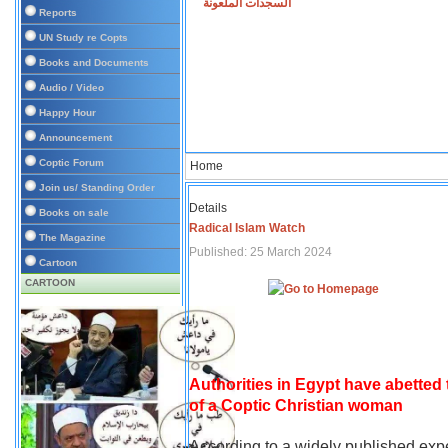
السجدات الملعونة
Reports
UN Study re Copts
Books and Documents
Audio / Video
Happy Hour
Announcement
Coptic Forum
Home
Join us/ Standing Order
Details
Books on sale
Radical Islam Watch
The Magazine
Published: 25 March 2024
Cartoon
CARTOON
Authorities in Egypt have abetted
of a Coptic Christian woman
According to a widely published expe