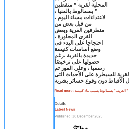
المحلية لقرية ” منقطين
” بسمالوط بالمنيا ،
لاعتداءات مساء اليوم ،
من قبل بعض من
متطرفين القرية وبعض
القرى المجاورة ،
احتجاجا على البدء فى
وضع أساسات كنيسة
جديدة بالقرية ،رغم
حصولها على ترخيصًا
رسميا ، وعلى الفور تم
القرية للسيطرة على الأحداث التى
Read more: لعزيب” بسمالوط بسبب بناء كنيسة
Details
Latest News
Published: 16 December 2023