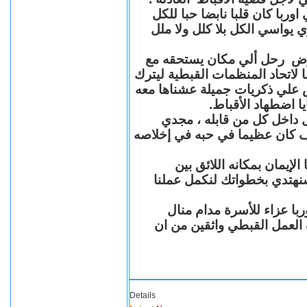
با كان قلبا نابضا حبا للكل
 يواسي الكل بلا كلل ولا ملل
مرض رحل ألي مكان يستحقه مع
 لاتحاد المنظمات القبطية ليترك
ش علي ذكريات جميلة عشناها معه
يا اضطهاد الأقباط
 داخل كل من قابله ، مجدي
كان عظيما في حبه في إخلاصه
لإيمان بمكانه اللائق بين
نهتدي بخطواتك لنكمل عملنا
با عزاء للأسرة مدام منال
ة العمل القبطي واثقين من ان
Details