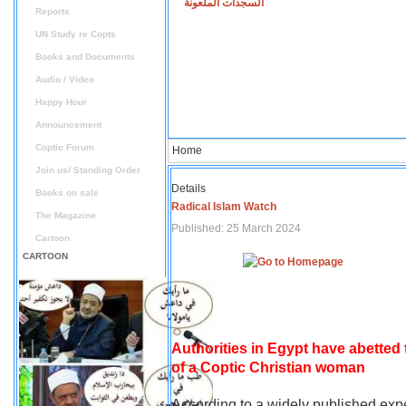
السجدات الملعونة
Reports
UN Study re Copts
Books and Documents
Audio / Video
Happy Hour
Announcement
Coptic Forum
Home
Join us/ Standing Order
Details
Books on sale
Radical Islam Watch
The Magazine
Published: 25 March 2024
Cartoon
CARTOON
Authorities in Egypt have abetted
of a Coptic Christian woman
According to a widely published expe