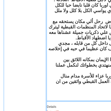
با كان قلبا نابضا حبا للكل
 يواسي الكل بلا كلل ولا ملل
مرض رحل ألي مكان يستحقه مع
 لاتحاد المنظمات القبطية ليترك
ش علي ذكريات جميلة عشناها معه
يا اضطهاد الأقباط
 داخل كل من قابله ، مجدي
كان عظيما في حبه في إخلاصه
لإيمان بمكانه اللائق بين
نهتدي بخطواتك لنكمل عملنا
با عزاء للأسرة مدام منال
ة العمل القبطي واثقين من ان
Details