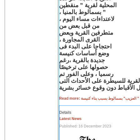
المحلية لقرية ” منقطين
” بسمالوط بالمنيا ،
لاعتداءات مساء اليوم ،
من قبل بعض من
متطرفين القرية وبعض
القرى المجاورة ،
احتجاجا على البدء فى
وضع أساسات كنيسة
جديدة بالقرية ،رغم
حصولها على ترخيصًا
رسميا ، وعلى الفور تم
القرية للسيطرة على الأحداث التى
Read more: لعزيب” بسمالوط بسبب بناء كنيسة
Details
Latest News
Published: 16 December 2023