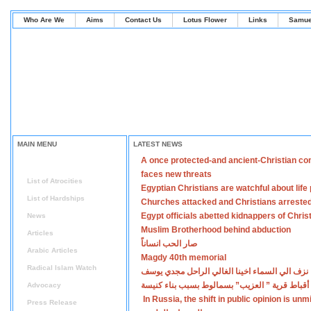
Who Are We
Aims
Contact Us
Lotus Flower
Links
Samue
MAIN MENU
LATEST NEWS
A once protected-and ancient-Christian co
Home
faces new threats
List of Atrocities
Egyptian Christians are watchful about lif
List of Hardships
Churches attacked and Christians arreste
Egypt officials abetted kidnappers of Chris
News
Muslim Brotherhood behind abduction
Articles
صار الحب انساناً
Arabic Articles
Magdy 40th memorial
Radical Islam Watch
نزف الي السماء اخينا الغالي الراحل مجدي يوسف
أقباط قرية ” العزيب” بسمالوط بسبب بناء كنيسة
Advocacy
In Russia, the shift in public opinion is un
Press Release