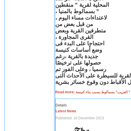
المحلية لقرية ” منقطين
” بسمالوط بالمنيا ،
لاعتداءات مساء اليوم ،
من قبل بعض من
متطرفين القرية وبعض
القرى المجاورة ،
احتجاجا على البدء فى
وضع أساسات كنيسة
جديدة بالقرية ،رغم
حصولها على ترخيصًا
رسميا ، وعلى الفور تم
القرية للسيطرة على الأحداث التى
Read more: لعزيب” بسمالوط بسبب بناء كنيسة
Details
Latest News
Published: 16 December 2023