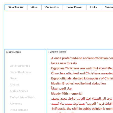
Who Are We
Aims
Contact Us
Lotus Flower
Links
Samue
MAIN MENU
LATEST NEWS
A once protected-and ancient-Christian co
Home
faces new threats
List of Atrocities
Egyptian Christians are watchful about lif
List of Hardships
Churches attacked and Christians arreste
Egypt officials abetted kidnappers of Chris
News
Muslim Brotherhood behind abduction
Articles
صار الحب انساناً
Arabic Articles
Magdy 40th memorial
Radical Islam Watch
نزف الي السماء اخينا الغالي الراحل مجدي يوسف
أقباط قرية ” العزيب” بسمالوط بسبب بناء كنيسة
Advocacy
In Russia, the shift in public opinion is un
Press Release