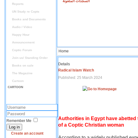
السجدات الملعونة
Reports
UN Study re Copts
Books and Documents
Audio / Video
Happy Hour
Announcement
Coptic Forum
Home
Join us/ Standing Order
Details
Books on sale
Radical Islam Watch
The Magazine
Published: 25 March 2024
Cartoon
CARTOON
Authorities in Egypt have abetted
Remember Me
of a Coptic Christian woman
Log in
Create an account
According to a widely published expe