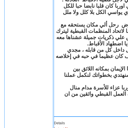
با كان قلبا نابضا حبا للكل
 يواسي الكل بلا كلل ولا ملل
مرض رحل ألي مكان يستحقه مع
 لاتحاد المنظمات القبطية ليترك
ش علي ذكريات جميلة عشناها معه
يا اضطهاد الأقباط
 داخل كل من قابله ، مجدي
كان عظيما في حبه في إخلاصه
لإيمان بمكانه اللائق بين
نهتدي بخطواتك لنكمل عملنا
با عزاء للأسرة مدام منال
ة العمل القبطي واثقين من ان
Details