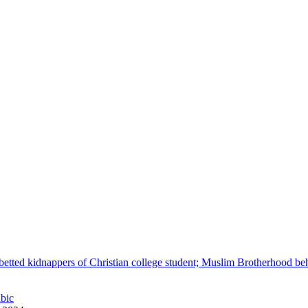
betted kidnappers of Christian college student; Muslim Brotherhood be
abic