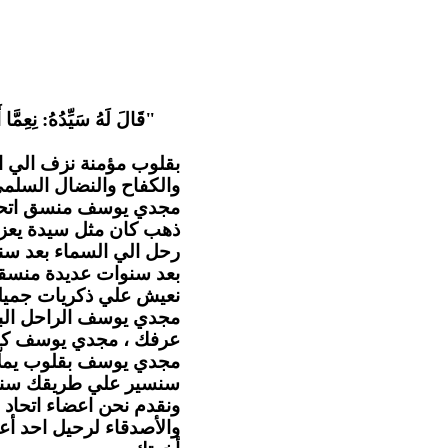
قَالَ لَهُ سَيِّدُهُ: نِعِمَّا أ
بقلوب مؤمنة نزف الي ا
والكفاح والنضال السل .
مجدي يوسف منسق اتحاد ا
ذهب كان مثل سيدة يعزي
رحل الي السماء بعد سن
بعد سنوات عديدة منسقا 
نعيش علي ذكريات جميلة.
مجدي يوسف الراحل البا
عرفك ، مجدي يوسف كا.
مجدي يوسف بقلوب يملّائها
سنسير علي طريقك سنهت
ونقدم نحن اعضاء اتحاد ا
والأصدقاء لرحيل احد أع