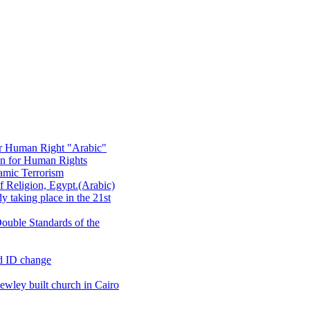
or Human Right "Arabic"
on for Human Rights
amic Terrorism
 Religion, Egypt.(Arabic)
 taking place in the 21st
ouble Standards of the
d ID change
wley built church in Cairo