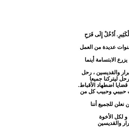
"كَثِيرِ. اُدْخُلْ إِلَى فَرَحِ
نوات عديدة من العمل
رع الابتسامة أينما
رار والقديسين ، رحل
حل ليتركنا جميعا
 قضايا اضطهاد الأقباط
ف حبيبي وحبيب كل من
 نعلن للجميع أننا
و لكل الأخوة
رار والقديسين