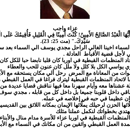
عزاء واج
ب
َيُّهَا الْعَبْدُ الصَّالِحُ الأَمِينُ! كُنْتَ أَمِينًا فِي الْقَلِيلِ فَأُقِيمُكَ عَلَى الْ
سَيِّدِكَ." (مت 25: 23).
لسماء اخينا الغالي الراحل مجدي يوسف الي السماء بعد س
مي لأجل قضية الأقباط العادلة
لمنظمات القبطية في اوربا كان قلبا نابضا حبا للكل كان يز
 يواسي الكل بلا كلل ولا ملل كان عنون للحب والعطاء
وات من المعاناة مع المرض رحل ألي مكان يستحقه مع الأب
لاتحاد المنظمات القبطية ليترك فراغا في العمل القبطي ر
 عشناها معه وأيام سهرنا معا فيها نناقش قضايا عديدة من
قي داخل قلوبنا جميعا بل داخل كل من قابله ، مجدي سو
ن عظيما في حبه في إخلاصه في عمله
 الحزن لرحيلك يملّائها الإيمان بمكانه اللائق بين القديسين
دي بخطواتك لنكمل عملنا مثلك
لمنظمات القبطية في اوربا عزاء للأسرة مدام منال والأبناء 
مدة العمل القبطي واثقين من ان مكانك في السماء مع الأب