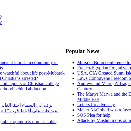
?
?
Popular News
ancient-Christian community in
Mursi in Bonn conference f
ts
Franco-Egyptian Organizati
re watchful about life post-Mubarak
USA, CIA Created Sunni Isl
 Christians arrested?
Laws Contravene Freedom of
d kidnappers of Christian college
Andrew and Mario, A Tragedy
herhood behind abduction
Century
The Martyr Marwa and the D
Middle East
Letters for advocacy
نزف الي السماء اخينا الغا
Maher Al-Gohari was refuse
اعتداءات على أقباط قرية ” ال
SOS Plea for help
Attack by Muslim mobs on ne
n public opinion is unmistakable