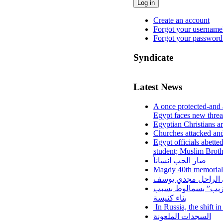
Log in
Create an account
Forgot your username
Forgot your password
Syndicate
Latest News
A once protected-and 
Egypt faces new threa
Egyptian Christians a
Churches attacked and
Egypt officials abette
student; Muslim Brot
صار الحب انساناً
Magdy 40th memorial
لي الراحل مجدي يوسف
عزيب” بسمالوط بسبب
بناء كنيسة
In Russia, the shift i
السجدات الملعونة