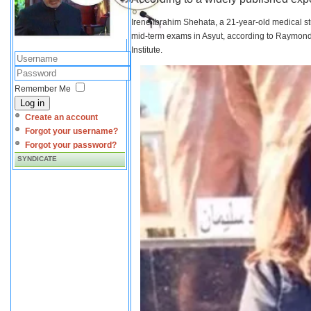
Irene Ibrahim Shehata, a 21-year-old medical s
mid-term exams in Asyut, according to Raymond 
Institute.
Remember Me
Log in
Create an account
Forgot your username?
Forgot your password?
SYNDICATE