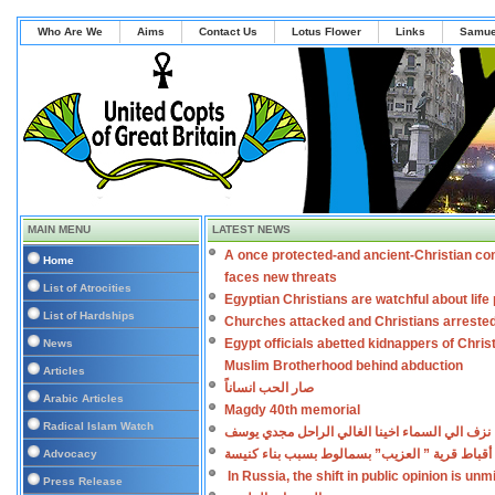
Who Are We
Aims
Contact Us
Lotus Flower
Links
Samue
MAIN MENU
LATEST NEWS
A once protected-and ancient-Christian co
Home
faces new threats
List of Atrocities
Egyptian Christians are watchful about lif
List of Hardships
Churches attacked and Christians arreste
Egypt officials abetted kidnappers of Chris
News
Muslim Brotherhood behind abduction
Articles
صار الحب انساناً
Arabic Articles
Magdy 40th memorial
Radical Islam Watch
نزف الي السماء اخينا الغالي الراحل مجدي يوسف
أقباط قرية ” العزيب” بسمالوط بسبب بناء كنيسة
Advocacy
In Russia, the shift in public opinion is un
Press Release