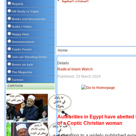
السجدات الملعونة
Reports
UN Study re Copts
Books and Documents
Audio / Video
Happy Hour
Announcement
Coptic Forum
Home
Join us/ Standing Order
Details
Books on sale
Radical Islam Watch
The Magazine
Published: 25 March 2024
Cartoon
CARTOON
Authorities in Egypt have abetted
of a Coptic Christian woman
According to a widely published expe