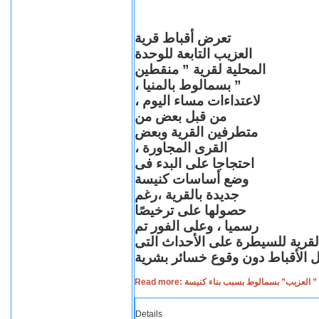
تعرض أقباط قرية
العزيب التابعة للوحدة
المحلية لقرية ” منقطين
” بسمالوط بالمنيا ،
لاعتداءات مساء اليوم ،
من قبل بعض من
متطرفين القرية وبعض
القرى المجاورة ،
احتجاجا على البدء فى
وضع أساسات كنيسة
جديدة بالقرية ،رغم
حصولها على ترخيصًا
رسميا ، وعلى الفور تم
القرية للسيطرة على الأحداث التى
Read more: لعزيب” بسمالوط بسبب بناء كنيسة
Details