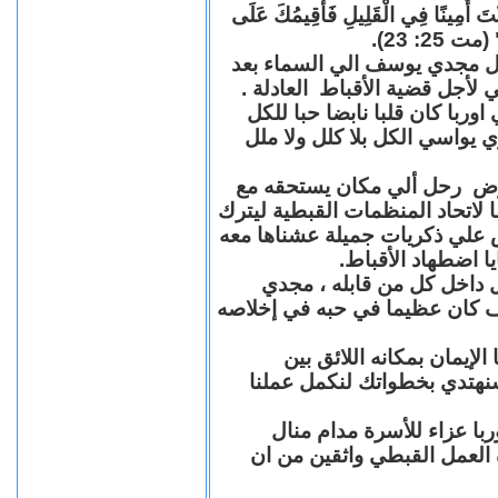
"كُنْتَ أَمِينًا فِي الْقَلِيلِ فَأُقِيمُكَ عَلَى
(مت 25: 23
حل مجدي يوسف الي السماء بعد
ي لأجل قضية الأقباط العادلة
با كان قلبا نابضا حبا للكل
 يواسي الكل بلا كلل ولا ملل
مرض رحل ألي مكان يستحقه مع
 لاتحاد المنظمات القبطية ليترك
ش علي ذكريات جميلة عشناها معه
يا اضطهاد الأقباط
 داخل كل من قابله ، مجدي
كان عظيما في حبه في إخلاصه
لإيمان بمكانه اللائق بين
نهتدي بخطواتك لنكمل عملنا
با عزاء للأسرة مدام منال
ة العمل القبطي واثقين من ان