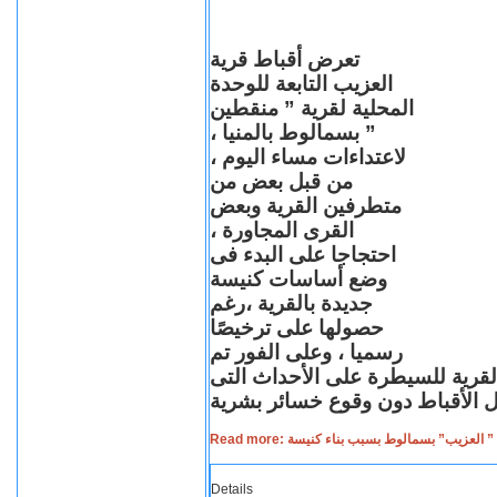
تعرض أقباط قرية
العزيب التابعة للوحدة
المحلية لقرية ” منقطين
” بسمالوط بالمنيا ،
لاعتداءات مساء اليوم ،
من قبل بعض من
متطرفين القرية وبعض
القرى المجاورة ،
احتجاجا على البدء فى
وضع أساسات كنيسة
جديدة بالقرية ،رغم
حصولها على ترخيصًا
رسميا ، وعلى الفور تم
القرية للسيطرة على الأحداث التى
Read more: لعزيب” بسمالوط بسبب بناء كنيسة
Details