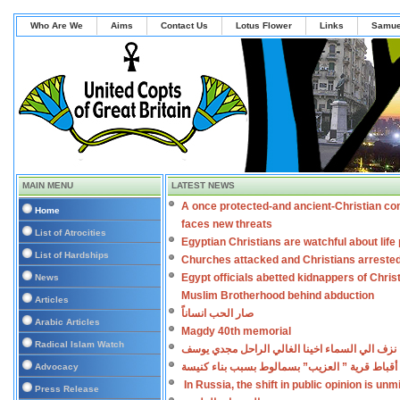
Who Are We
Aims
Contact Us
Lotus Flower
Links
Samue
MAIN MENU
LATEST NEWS
A once protected-and ancient-Christian co
Home
faces new threats
List of Atrocities
Egyptian Christians are watchful about lif
List of Hardships
Churches attacked and Christians arreste
Egypt officials abetted kidnappers of Chris
News
Muslim Brotherhood behind abduction
Articles
صار الحب انساناً
Arabic Articles
Magdy 40th memorial
Radical Islam Watch
نزف الي السماء اخينا الغالي الراحل مجدي يوسف
أقباط قرية ” العزيب” بسمالوط بسبب بناء كنيسة
Advocacy
In Russia, the shift in public opinion is un
Press Release