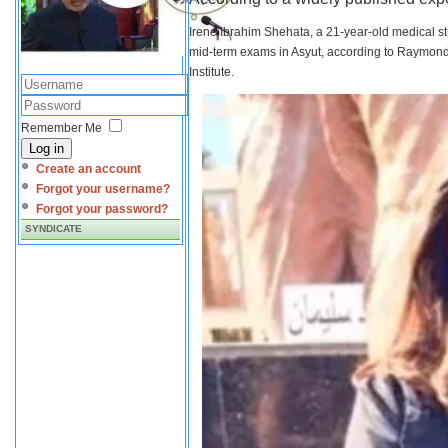
Irene Ibrahim Shehata, a 21-year-old medical s
mid-term exams in Asyut, according to Raymond 
Institute.
Remember Me
Log in
Create an account
Forgot your username?
Forgot your password?
SYNDICATE