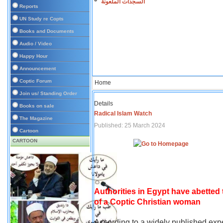
السجدات الملعونة
Reports
UN Study re Copts
Books and Documents
Audio / Video
Happy Hour
Announcement
Coptic Forum
Home
Join us/ Standing Order
Details
Books on sale
Radical Islam Watch
The Magazine
Published: 25 March 2024
Cartoon
CARTOON
Authorities in Egypt have abetted
of a Coptic Christian woman
According to a widely published expe