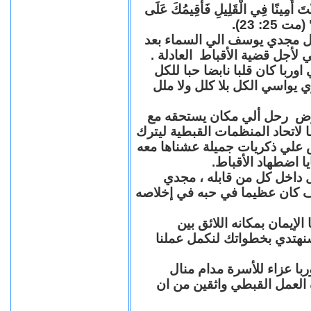
"كُنْتَ أَمِينًا فِي الْقَلِيلِ فَأُقِيمُكَ عَلَى
(مت 25: 23
حل مجدي يوسف الي السماء بعد
ي لأجل قضية الأقباط العادلة
با كان قلبا نابضا حبا للكل
 يواسي الكل بلا كلل ولا ملل
مرض رحل ألي مكان يستحقه مع
 لاتحاد المنظمات القبطية ليترك
ش علي ذكريات جميلة عشناها معه
يا اضطهاد الأقباط
 داخل كل من قابله ، مجدي
كان عظيما في حبه في إخلاصه
لإيمان بمكانه اللائق بين
نهتدي بخطواتك لنكمل عملنا
با عزاء للأسرة مدام منال
ة العمل القبطي واثقين من ان