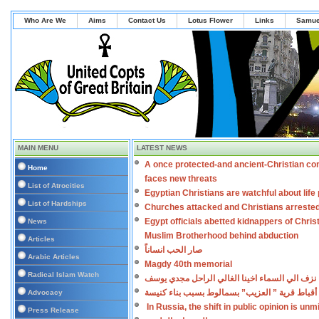
Who Are We
Aims
Contact Us
Lotus Flower
Links
Samue
MAIN MENU
LATEST NEWS
A once protected-and ancient-Christian co
Home
faces new threats
List of Atrocities
Egyptian Christians are watchful about lif
List of Hardships
Churches attacked and Christians arreste
Egypt officials abetted kidnappers of Chris
News
Muslim Brotherhood behind abduction
Articles
صار الحب انساناً
Arabic Articles
Magdy 40th memorial
Radical Islam Watch
نزف الي السماء اخينا الغالي الراحل مجدي يوسف
أقباط قرية ” العزيب” بسمالوط بسبب بناء كنيسة
Advocacy
In Russia, the shift in public opinion is un
Press Release