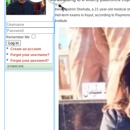
Irene Ibrahim Shehata, a 21-year-old medical s
mid-term exams in Asyut, according to Raymond 
Institute.
Remember Me
Log in
Create an account
Forgot your username?
Forgot your password?
SYNDICATE