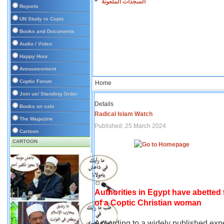
السجدات الملعونة
Reports
UN Study re Copts
Books and Documents
Audio / Video
Happy Hour
Announcement
Coptic Forum
Home
Join us/ Standing Order
Details
Books on sale
Radical Islam Watch
The Magazine
Published: 25 March 2024
Cartoon
CARTOON
Authorities in Egypt have abetted
of a Coptic Christian woman
According to a widely published expe