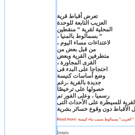
تعرض أقباط قرية
العزيب التابعة للوحدة
المحلية لقرية ” منقطين
” بسمالوط بالمنيا ،
لاعتداءات مساء اليوم ،
من قبل بعض من
متطرفين القرية وبعض
القرى المجاورة ،
احتجاجا على البدء فى
وضع أساسات كنيسة
جديدة بالقرية ،رغم
حصولها على ترخيصًا
رسميا ، وعلى الفور تم
القرية للسيطرة على الأحداث التى
Read more: لعزيب” بسمالوط بسبب بناء كنيسة
Details