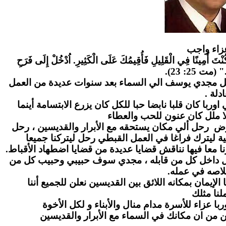
زاء واج
ب
" كُنْتَ أَمِينًا فِي الْقَلِيلِ فَأُقِيمُكَ عَلَى الْكَثِيرِ. اُدْخُلْ إِلَى فَرَحِ
." (مت 25: 23
احل مجدي يوسف الي السماء بعد سنوات عديدة من العمل
عادلة
ا كان قلبا نابضا حبا للكل كان يزرع الابتسامة أينما
ا ملل كان عنون للحب والعطاء
رض رحل ألي مكان يستحقه مع الأبرار والقديسين ، رحل
ة ليترك فراغا في العمل القبطي رحل ليتركنا جميعا
ا معا فيها نناقش قضايا عديدة من قضايا اضطهاد الأقباط
بل داخل كل من قابله ، مجدي سوف حبيبي وحبيب كل من
لاصه في عمله
لإيمان بمكانه اللائق بين القديسين نعلن للجميع أننا
نا مثلك
ا عزاء للأسرة مدام منال والأبناء و لكل الأخوة
ن من ان مكانك في السماء مع الأبرار والقديسين