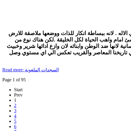
الاله . لانه ببساطة انكار للذات ووضعها ملاصقة للارض
لاشئ امام واهب الحياة لكل الخليقة .لكن هناك نوع من
ة لانها ضد الوطن وابنائه لان وازع ادائها شرير وخبيث
في تاريخنا المعاصر والقريب تعكس الي اي مستوي وصل
Read more: السجدات الملعونة
Page 1 of 95
Start
Prev
1
2
3
4
5
6