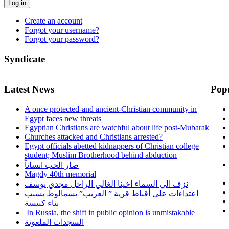
Log in
Create an account
Forgot your username?
Forgot your password?
Syndicate
Latest News
Pop
A once protected-and ancient-Christian community in
Egypt faces new threats
Egyptian Christians are watchful about life post-Mubarak
Churches attacked and Christians arrested?
Egypt officials abetted kidnappers of Christian college
student; Muslim Brotherhood behind abduction
صار الحب انساناً
Magdy 40th memorial
نزف الي السماء اخينا الغالي الراحل مجدي يوسف
اعتداءات على أقباط قرية ” العزيب” بسمالوط بسبب
بناء كنيسة
In Russia, the shift in public opinion is unmistakable
السجدات الملعونة