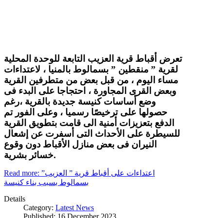
تعرض أقباط قرية العزيب التابعة للوحدة المحلية
لقرية ” منقطين ” بسمالوط بالمنيا ، لاعتداءات
مساء اليوم ، من قبل بعض من متطرفين القرية
وبعض القرى المجاورة ، احتجاجا على البدء فى
وضع أساسات كنيسة جديدة بالقرية ،رغم
حصولها على ترخيصًا رسميا ، وعلى الفور تم
الدفع بتعزيزات أمنية الى قامت بتطويق القرية
للسيطرة على الأحداث التى أسفرت عن إشعال
النيران فى بعض منازل الأقباط دون وقوع
خسائر بشرية.
Read more: اعتداءات على أقباط قرية ” العزيب”
بسمالوط بسبب بناء كنيسة
Details
Category:
Latest News
Published: 16 December 2023