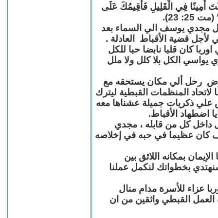
"كُنْتَ أَمِينًا فِي الْقَلِيلِ فَأُقِيمُكَ عَلَى
(مت 25: 23
حل مجدي يوسف الي السماء بعد
ي لأجل قضية الأقباط العادلة
با كان قلبا نابضا حبا للكل
 يواسي الكل بلا كلل ولا ملل
مرض رحل ألي مكان يستحقه مع
 لاتحاد المنظمات القبطية ليترك
ش علي ذكريات جميلة عشناها معه
يا اضطهاد الأقباط
 داخل كل من قابله ، مجدي
كان عظيما في حبه في إخلاصه
لإيمان بمكانه اللائق بين
نهتدي بخطواتك لنكمل عملنا
با عزاء للأسرة مدام منال
ة العمل القبطي واثقين من ان