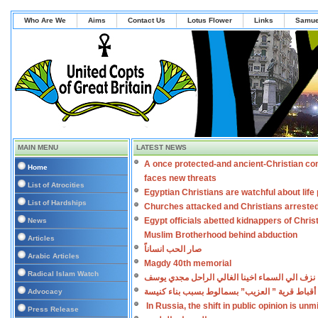
Who Are We
Aims
Contact Us
Lotus Flower
Links
Samue
MAIN MENU
LATEST NEWS
A once protected-and ancient-Christian co
Home
faces new threats
List of Atrocities
Egyptian Christians are watchful about lif
List of Hardships
Churches attacked and Christians arreste
Egypt officials abetted kidnappers of Chris
News
Muslim Brotherhood behind abduction
Articles
صار الحب انساناً
Arabic Articles
Magdy 40th memorial
Radical Islam Watch
نزف الي السماء اخينا الغالي الراحل مجدي يوسف
أقباط قرية ” العزيب” بسمالوط بسبب بناء كنيسة
Advocacy
In Russia, the shift in public opinion is un
Press Release