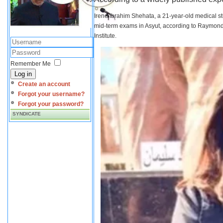
Irene Ibrahim Shehata, a 21-year-old medical s
mid-term exams in Asyut, according to Raymond 
Institute.
Remember Me
Log in
Create an account
Forgot your username?
Forgot your password?
SYNDICATE