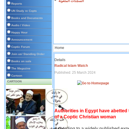
السجدات الملعونة
Reports
UN Study re Copts
Books and Documents
Audio / Video
Happy Hour
Announcement
Coptic Forum
Home
Join us/ Standing Order
Details
Books on sale
Radical Islam Watch
The Magazine
Published: 25 March 2024
Cartoon
CARTOON
Authorities in Egypt have abetted
of a Coptic Christian woman
According to a widely published expe