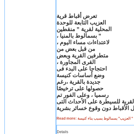
تعرض أقباط قرية
العزيب التابعة للوحدة
المحلية لقرية ” منقطين
” بسمالوط بالمنيا ،
لاعتداءات مساء اليوم ،
من قبل بعض من
متطرفين القرية وبعض
القرى المجاورة ،
احتجاجا على البدء فى
وضع أساسات كنيسة
جديدة بالقرية ،رغم
حصولها على ترخيصًا
رسميا ، وعلى الفور تم
القرية للسيطرة على الأحداث التى
Read more: لعزيب” بسمالوط بسبب بناء كنيسة
Details