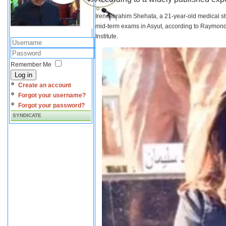
Irene Ibrahim Shehata, a 21-year-old medical s
mid-term exams in Asyut, according to Raymond 
Institute.
Remember Me
Log in
Create an account
Forgot your username?
Forgot your password?
SYNDICATE