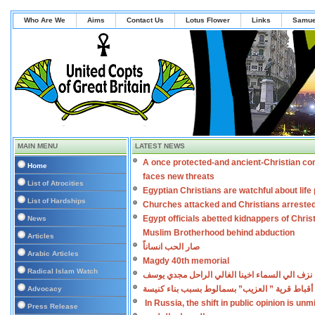
Who Are We
Aims
Contact Us
Lotus Flower
Links
Samue
MAIN MENU
LATEST NEWS
A once protected-and ancient-Christian co
Home
faces new threats
List of Atrocities
Egyptian Christians are watchful about lif
List of Hardships
Churches attacked and Christians arreste
Egypt officials abetted kidnappers of Chris
News
Muslim Brotherhood behind abduction
Articles
صار الحب انساناً
Arabic Articles
Magdy 40th memorial
Radical Islam Watch
نزف الي السماء اخينا الغالي الراحل مجدي يوسف
أقباط قرية ” العزيب” بسمالوط بسبب بناء كنيسة
Advocacy
In Russia, the shift in public opinion is un
Press Release