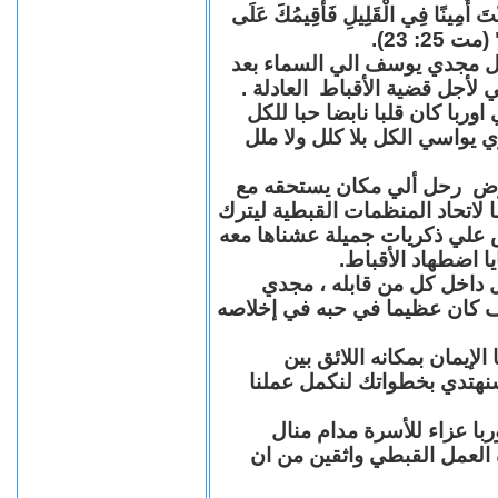
"كُنْتَ أَمِينًا فِي الْقَلِيلِ فَأُقِيمُكَ عَلَى
(مت 25: 23
حل مجدي يوسف الي السماء بعد
ي لأجل قضية الأقباط العادلة
با كان قلبا نابضا حبا للكل
 يواسي الكل بلا كلل ولا ملل
مرض رحل ألي مكان يستحقه مع
 لاتحاد المنظمات القبطية ليترك
ش علي ذكريات جميلة عشناها معه
يا اضطهاد الأقباط
 داخل كل من قابله ، مجدي
كان عظيما في حبه في إخلاصه
لإيمان بمكانه اللائق بين
نهتدي بخطواتك لنكمل عملنا
با عزاء للأسرة مدام منال
ة العمل القبطي واثقين من ان