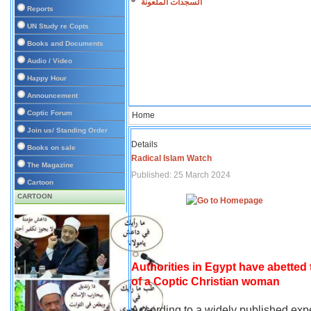
السجدات الملعونة
Reports
UN Study re Copts
Books and Documents
Audio / Video
Happy Hour
Announcement
Coptic Forum
Home
Join us/ Standing Order
Details
Books on sale
Radical Islam Watch
The Magazine
Published: 25 March 2024
Cartoon
CARTOON
Authorities in Egypt have abetted
of a Coptic Christian woman
According to a widely published expe