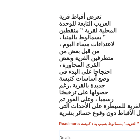
تعرض أقباط قرية
العزيب التابعة للوحدة
المحلية لقرية ” منقطين
” بسمالوط بالمنيا ،
لاعتداءات مساء اليوم ،
من قبل بعض من
متطرفين القرية وبعض
القرى المجاورة ،
احتجاجا على البدء فى
وضع أساسات كنيسة
جديدة بالقرية ،رغم
حصولها على ترخيصًا
رسميا ، وعلى الفور تم
القرية للسيطرة على الأحداث التى
Read more: لعزيب” بسمالوط بسبب بناء كنيسة
Details