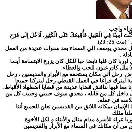
زاء واج
ب
" كُنْتَ أَمِينًا فِي الْقَلِيلِ فَأُقِيمُكَ عَلَى الْكَثِيرِ. اُدْخُلْ إِلَى فَرَحِ
." (مت 25: 23
احل مجدي يوسف الي السماء بعد سنوات عديدة من العمل
عادلة
ا كان قلبا نابضا حبا للكل كان يزرع الابتسامة أينما
ا ملل كان عنون للحب والعطاء
رض رحل ألي مكان يستحقه مع الأبرار والقديسين ، رحل
ة ليترك فراغا في العمل القبطي رحل ليتركنا جميعا
ا معا فيها نناقش قضايا عديدة من قضايا اضطهاد الأقباط
بل داخل كل من قابله ، مجدي سوف حبيبي وحبيب كل من
لاصه في عمله
لإيمان بمكانه اللائق بين القديسين نعلن للجميع أننا
نا مثلك
ا عزاء للأسرة مدام منال والأبناء و لكل الأخوة
ن من ان مكانك في السماء مع الأبرار والقديسين