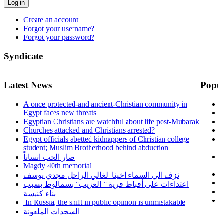
Log in
Create an account
Forgot your username?
Forgot your password?
Syndicate
Latest News
Pop
A once protected-and ancient-Christian community in
Egypt faces new threats
Egyptian Christians are watchful about life post-Mubarak
Churches attacked and Christians arrested?
Egypt officials abetted kidnappers of Christian college
student; Muslim Brotherhood behind abduction
صار الحب انساناً
Magdy 40th memorial
نزف الي السماء اخينا الغالي الراحل مجدي يوسف
اعتداءات على أقباط قرية ” العزيب” بسمالوط بسبب
بناء كنيسة
In Russia, the shift in public opinion is unmistakable
السجدات الملعونة