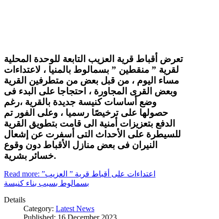
تعرض أقباط قرية العزيب التابعة للوحدة المحلية
لقرية ” منقطين ” بسمالوط بالمنيا ، لاعتداءات
مساء اليوم ، من قبل بعض من متطرفين القرية
وبعض القرى المجاورة ، احتجاجا على البدء فى
وضع أساسات كنيسة جديدة بالقرية ،رغم
حصولها على ترخيصًا رسميا ، وعلى الفور تم
الدفع بتعزيزات أمنية الى قامت بتطويق القرية
للسيطرة على الأحداث التى أسفرت عن إشعال
النيران فى بعض منازل الأقباط دون وقوع
خسائر بشرية.
Read more: اعتداءات على أقباط قرية ” العزيب”
بسمالوط بسبب بناء كنيسة
Details
Category:
Latest News
Published: 16 December 2023