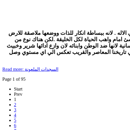
الاله . لانه ببساطة انكار للذات ووضعها ملاصقة للارض
لاشئ امام واهب الحياة لكل الخليقة .لكن هناك نوع من
ة لانها ضد الوطن وابنائه لان وازع ادائها شرير وخبيث
في تاريخنا المعاصر والقريب تعكس الي اي مستوي وصل
Read more: السجدات الملعونة
Page 1 of 95
Start
Prev
1
2
3
4
5
6