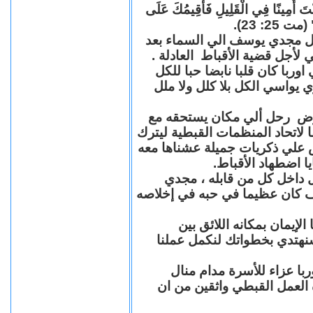
"كُنْتَ أَمِينًا فِي الْقَلِيلِ فَأُقِيمُكَ عَلَى
(مت 25: 23
حل مجدي يوسف الي السماء بعد
ي لأجل قضية الأقباط العادلة
با كان قلبا نابضا حبا للكل
 يواسي الكل بلا كلل ولا ملل
مرض رحل ألي مكان يستحقه مع
 لاتحاد المنظمات القبطية ليترك
ش علي ذكريات جميلة عشناها معه
يا اضطهاد الأقباط
 داخل كل من قابله ، مجدي
كان عظيما في حبه في إخلاصه
لإيمان بمكانه اللائق بين
نهتدي بخطواتك لنكمل عملنا
با عزاء للأسرة مدام منال
ة العمل القبطي واثقين من ان