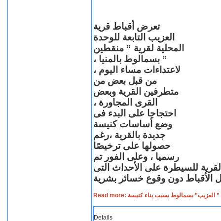
تعرض أقباط قرية
العزيب التابعة للوحدة
المحلية لقرية ” منقطين
” بسمالوط بالمنيا ،
لاعتداءات مساء اليوم ،
من قبل بعض من
متطرفين القرية وبعض
القرى المجاورة ،
احتجاجا على البدء فى
وضع أساسات كنيسة
جديدة بالقرية ،رغم
حصولها على ترخيصًا
رسميا ، وعلى الفور تم
القرية للسيطرة على الأحداث التى
Read more: لعزيب” بسمالوط بسبب بناء كنيسة
Details