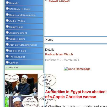
السجدات الملعونة
Reports
UN Study re Copts
Books and Documents
Audio / Video
Happy Hour
Announcement
Coptic Forum
Home
Join us/ Standing Order
Details
Books on sale
Radical Islam Watch
The Magazine
Published: 25 March 2024
Cartoon
CARTOON
Authorities in Egypt have abetted
of a Coptic Christian woman
According to a widely published expe