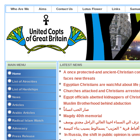
Who Are We
Aims
Contact Us
Lotus Flower
Links
Samue
MAIN MENU
LATEST NEWS
A once protected-and ancient-Christian co
Home
faces new threats
List of Atrocities
Egyptian Christians are watchful about lif
List of Hardships
Churches attacked and Christians arreste
Egypt officials abetted kidnappers of Chris
News
Muslim Brotherhood behind abduction
Articles
صار الحب انساناً
Arabic Articles
Magdy 40th memorial
Radical Islam Watch
نزف الي السماء اخينا الغالي الراحل مجدي يوسف
أقباط قرية ” العزيب” بسمالوط بسبب بناء كنيسة
Advocacy
In Russia, the shift in public opinion is un
Press Release