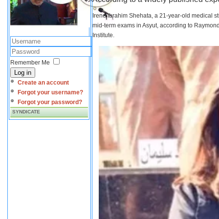
Irene Ibrahim Shehata, a 21-year-old medical s
mid-term exams in Asyut, according to Raymond 
Institute.
Remember Me
Log in
Create an account
Forgot your username?
Forgot your password?
SYNDICATE