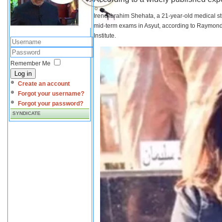
Irene Ibrahim Shehata, a 21-year-old medical s
mid-term exams in Asyut, according to Raymond 
Institute.
Remember Me
Log in
Create an account
Forgot your username?
Forgot your password?
SYNDICATE