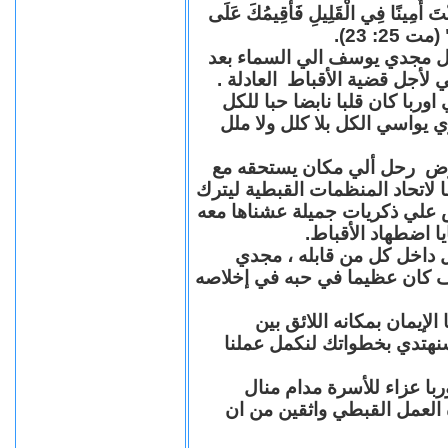
"كُنْتَ أَمِينًا فِي الْقَلِيلِ فَأُقِيمُكَ عَلَى
(مت 25: 23
حل مجدي يوسف الي السماء بعد
ي لأجل قضية الأقباط العادلة
با كان قلبا نابضا حبا للكل
 يواسي الكل بلا كلل ولا ملل
مرض رحل ألي مكان يستحقه مع
 لاتحاد المنظمات القبطية ليترك
ش علي ذكريات جميلة عشناها معه
يا اضطهاد الأقباط
 داخل كل من قابله ، مجدي
كان عظيما في حبه في إخلاصه
لإيمان بمكانه اللائق بين
نهتدي بخطواتك لنكمل عملنا
با عزاء للأسرة مدام منال
ة العمل القبطي واثقين من ان