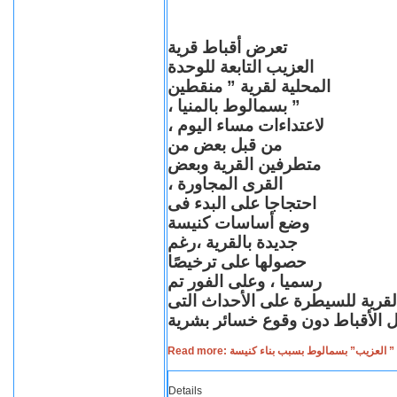
تعرض أقباط قرية
العزيب التابعة للوحدة
المحلية لقرية ” منقطين
” بسمالوط بالمنيا ،
لاعتداءات مساء اليوم ،
من قبل بعض من
متطرفين القرية وبعض
القرى المجاورة ،
احتجاجا على البدء فى
وضع أساسات كنيسة
جديدة بالقرية ،رغم
حصولها على ترخيصًا
رسميا ، وعلى الفور تم
القرية للسيطرة على الأحداث التى
Read more: لعزيب” بسمالوط بسبب بناء كنيسة
Details