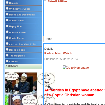
السجدات الملعونة
Reports
UN Study re Copts
Books and Documents
Audio / Video
Happy Hour
Announcement
Coptic Forum
Home
Join us/ Standing Order
Details
Books on sale
Radical Islam Watch
The Magazine
Published: 25 March 2024
Cartoon
CARTOON
Authorities in Egypt have abetted
of a Coptic Christian woman
According to a widely published expe