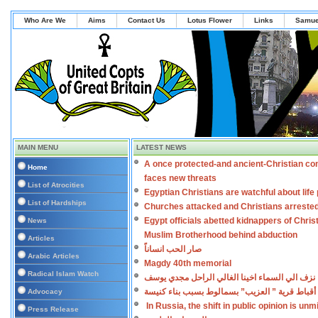
Who Are We
Aims
Contact Us
Lotus Flower
Links
Samue
MAIN MENU
LATEST NEWS
A once protected-and ancient-Christian co
Home
faces new threats
List of Atrocities
Egyptian Christians are watchful about lif
List of Hardships
Churches attacked and Christians arreste
Egypt officials abetted kidnappers of Chris
News
Muslim Brotherhood behind abduction
Articles
صار الحب انساناً
Arabic Articles
Magdy 40th memorial
Radical Islam Watch
نزف الي السماء اخينا الغالي الراحل مجدي يوسف
أقباط قرية ” العزيب” بسمالوط بسبب بناء كنيسة
Advocacy
In Russia, the shift in public opinion is un
Press Release