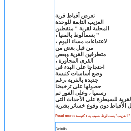
تعرض أقباط قرية
العزيب التابعة للوحدة
المحلية لقرية ” منقطين
” بسمالوط بالمنيا ،
لاعتداءات مساء اليوم ،
من قبل بعض من
متطرفين القرية وبعض
القرى المجاورة ،
احتجاجا على البدء فى
وضع أساسات كنيسة
جديدة بالقرية ،رغم
حصولها على ترخيصًا
رسميا ، وعلى الفور تم
القرية للسيطرة على الأحداث التى
Read more: لعزيب” بسمالوط بسبب بناء كنيسة
Details