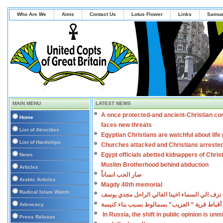
Who Are We
Aims
Contact Us
Lotus Flower
Links
Samue
MAIN MENU
LATEST NEWS
A once protected-and ancient-Christian co
Home
faces new threats
List of Atrocities
Egyptian Christians are watchful about lif
List of Hardships
Churches attacked and Christians arreste
Egypt officials abetted kidnappers of Chris
News
Muslim Brotherhood behind abduction
Articles
صار الحب انساناً
Arabic Articles
Magdy 40th memorial
Radical Islam Watch
نزف الي السماء اخينا الغالي الراحل مجدي يوسف
أقباط قرية ” العزيب” بسمالوط بسبب بناء كنيسة
Advocacy
In Russia, the shift in public opinion is un
Press Release