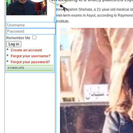
Irene Ibrahim Shehata, a 21-year-old medical s
mid-term exams in Asyut, according to Raymond 
Institute.
Remember Me
Log in
Create an account
Forgot your username?
Forgot your password?
SYNDICATE