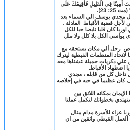
"كُنْتَ أَمِينًا فِي الْقَلِيلِ فَأُقِيمُكَ عَلَى
(مت 25: 23
حل مجدي يوسف الي السماء بعد
ي لأجل قضية الأقباط العادلة
با كان قلبا نابضا حبا للكل
 يواسي الكل بلا كلل ولا ملل
مرض رحل ألي مكان يستحقه مع
 لاتحاد المنظمات القبطية ليترك
ش علي ذكريات جميلة عشناها معه
يا اضطهاد الأقباط
 داخل كل من قابله ، مجدي
كان عظيما في حبه في إخلاصه
لإيمان بمكانه اللائق بين
نهتدي بخطواتك لنكمل عملنا
با عزاء للأسرة مدام منال
ة العمل القبطي واثقين من ان