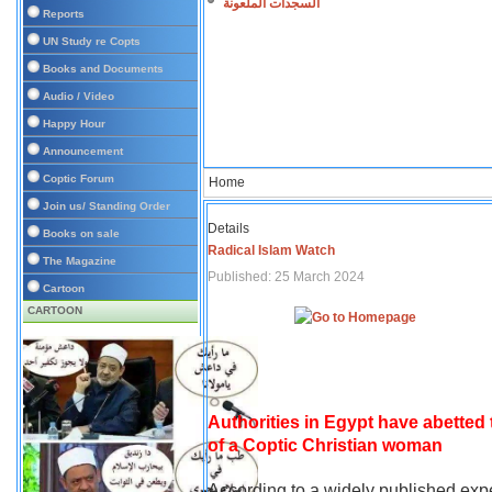
السجدات الملعونة
Reports
UN Study re Copts
Books and Documents
Audio / Video
Happy Hour
Announcement
Coptic Forum
Home
Join us/ Standing Order
Details
Books on sale
Radical Islam Watch
The Magazine
Published: 25 March 2024
Cartoon
CARTOON
Authorities in Egypt have abetted
of a Coptic Christian woman
According to a widely published expe