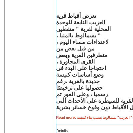
تعرض أقباط قرية
العزيب التابعة للوحدة
المحلية لقرية ” منقطين
” بسمالوط بالمنيا ،
لاعتداءات مساء اليوم ،
من قبل بعض من
متطرفين القرية وبعض
القرى المجاورة ،
احتجاجا على البدء فى
وضع أساسات كنيسة
جديدة بالقرية ،رغم
حصولها على ترخيصًا
رسميا ، وعلى الفور تم
القرية للسيطرة على الأحداث التى
Read more: لعزيب” بسمالوط بسبب بناء كنيسة
Details