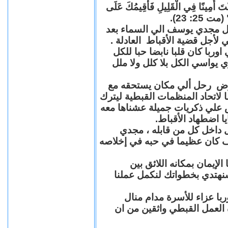
"كُنْتَ أَمِينًا فِي الْقَلِيلِ فَأُقِيمُكَ عَلَى
(مت 25: 23
حل مجدي يوسف الي السماء بعد
ي لأجل قضية الأقباط العادلة
با كان قلبا نابضا حبا للكل
 يواسي الكل بلا كلل ولا ملل
مرض رحل ألي مكان يستحقه مع
 لاتحاد المنظمات القبطية ليترك
ش علي ذكريات جميلة عشناها معه
يا اضطهاد الأقباط
 داخل كل من قابله ، مجدي
كان عظيما في حبه في إخلاصه
لإيمان بمكانه اللائق بين
نهتدي بخطواتك لنكمل عملنا
با عزاء للأسرة مدام منال
ة العمل القبطي واثقين من ان