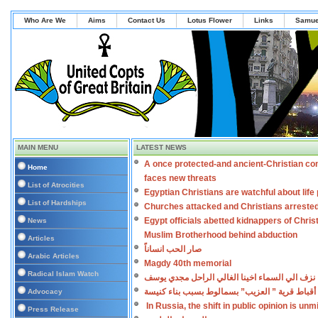
Who Are We
Aims
Contact Us
Lotus Flower
Links
Samue
MAIN MENU
LATEST NEWS
A once protected-and ancient-Christian co
Home
faces new threats
List of Atrocities
Egyptian Christians are watchful about lif
List of Hardships
Churches attacked and Christians arreste
Egypt officials abetted kidnappers of Chris
News
Muslim Brotherhood behind abduction
Articles
صار الحب انساناً
Arabic Articles
Magdy 40th memorial
Radical Islam Watch
نزف الي السماء اخينا الغالي الراحل مجدي يوسف
أقباط قرية ” العزيب” بسمالوط بسبب بناء كنيسة
Advocacy
In Russia, the shift in public opinion is un
Press Release