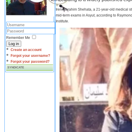
Irene Ibrahim Shehata, a 21-year-old medical s
mid-term exams in Asyut, according to Raymond 
Institute.
Remember Me
Log in
Create an account
Forgot your username?
Forgot your password?
SYNDICATE