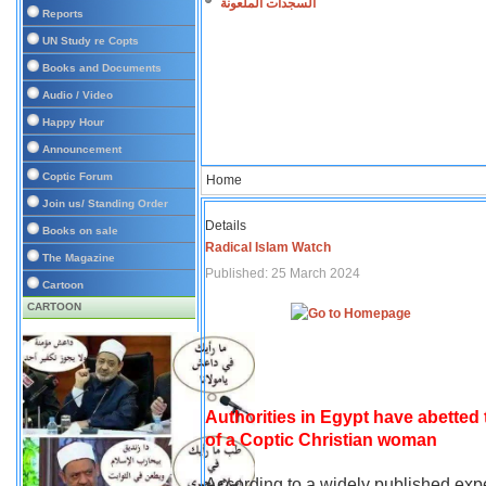
السجدات الملعونة
Reports
UN Study re Copts
Books and Documents
Audio / Video
Happy Hour
Announcement
Coptic Forum
Home
Join us/ Standing Order
Details
Books on sale
Radical Islam Watch
The Magazine
Published: 25 March 2024
Cartoon
CARTOON
Authorities in Egypt have abetted
of a Coptic Christian woman
According to a widely published expe