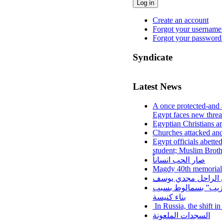
Log in
Create an account
Forgot your username
Forgot your password
Syndicate
Latest News
A once protected-and 
Egypt faces new threa
Egyptian Christians a
Churches attacked and
Egypt officials abette
student; Muslim Brot
صار الحب انساناً
Magdy 40th memorial
لي الراحل مجدي يوسف
عزيب” بسمالوط بسبب
بناء كنيسة
In Russia, the shift i
السجدات الملعونة