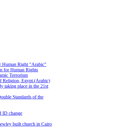
or Human Right "Arabic"
on for Human Rights
amic Terrorism
 Religion, Egypt.(Arabic)
 taking place in the 21st
ouble Standards of the
d ID change
wley built church in Cairo