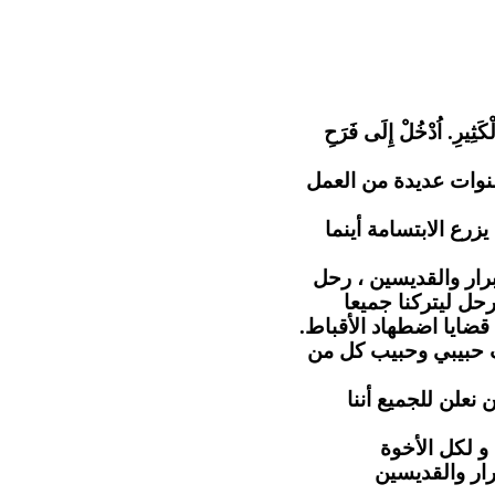
"كَثِيرِ. اُدْخُلْ إِلَى فَرَحِ
نوات عديدة من العمل
رع الابتسامة أينما
رار والقديسين ، رحل
حل ليتركنا جميعا
 قضايا اضطهاد الأقباط
ف حبيبي وحبيب كل من
 نعلن للجميع أننا
و لكل الأخوة
رار والقديسين