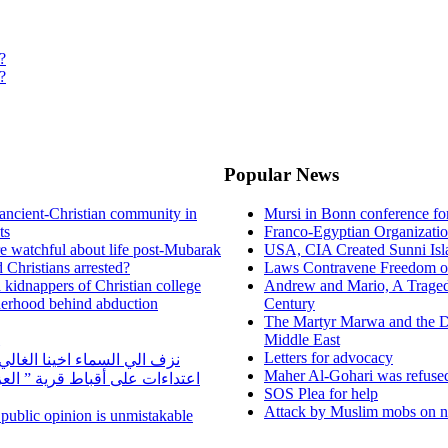
?
?
Popular News
ancient-Christian community in
Mursi in Bonn conference f
ts
Franco-Egyptian Organizati
re watchful about life post-Mubarak
USA, CIA Created Sunni Isl
 Christians arrested?
Laws Contravene Freedom of
d kidnappers of Christian college
Andrew and Mario, A Tragedy
herhood behind abduction
Century
The Martyr Marwa and the D
Middle East
Letters for advocacy
نزف الي السماء اخينا الغا
Maher Al-Gohari was refuse
اعتداءات على أقباط قرية ” ال
SOS Plea for help
Attack by Muslim mobs on ne
n public opinion is unmistakable