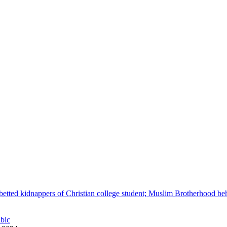
betted kidnappers of Christian college student; Muslim Brotherhood be
abic