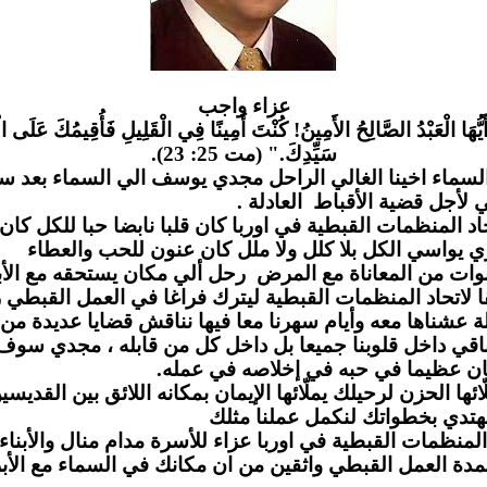
عزاء واج
ب
َيُّهَا الْعَبْدُ الصَّالِحُ الأَمِينُ! كُنْتَ أَمِينًا فِي الْقَلِيلِ فَأُقِيمُكَ عَلَى الْ
سَيِّدِكَ." (مت 25: 23).
لسماء اخينا الغالي الراحل مجدي يوسف الي السماء بعد س
مي لأجل قضية الأقباط العادلة
لمنظمات القبطية في اوربا كان قلبا نابضا حبا للكل كان يز
 يواسي الكل بلا كلل ولا ملل كان عنون للحب والعطاء
وات من المعاناة مع المرض رحل ألي مكان يستحقه مع الأب
لاتحاد المنظمات القبطية ليترك فراغا في العمل القبطي ر
 عشناها معه وأيام سهرنا معا فيها نناقش قضايا عديدة من
قي داخل قلوبنا جميعا بل داخل كل من قابله ، مجدي سو
ن عظيما في حبه في إخلاصه في عمله
 الحزن لرحيلك يملّائها الإيمان بمكانه اللائق بين القديسين
دي بخطواتك لنكمل عملنا مثلك
لمنظمات القبطية في اوربا عزاء للأسرة مدام منال والأبناء 
مدة العمل القبطي واثقين من ان مكانك في السماء مع الأب