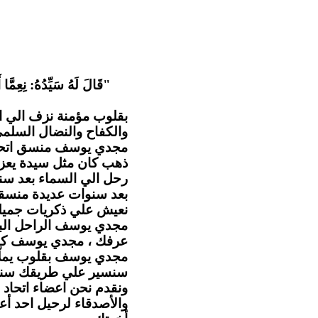
قَالَ لَهُ سَيِّدُهُ: نِعِمَّا أ
بقلوب مؤمنة نزف الي ا
والكفاح والنضال السل .
مجدي يوسف منسق اتحاد ا
ذهب كان مثل سيدة يعزي
رحل الي السماء بعد سن
بعد سنوات عديدة منسقا 
نعيش علي ذكريات جميلة.
مجدي يوسف الراحل البا
عرفك ، مجدي يوسف كا.
مجدي يوسف بقلوب يملّائها
سنسير علي طريقك سنهت
ونقدم نحن اعضاء اتحاد ا
والأصدقاء لرحيل احد أع